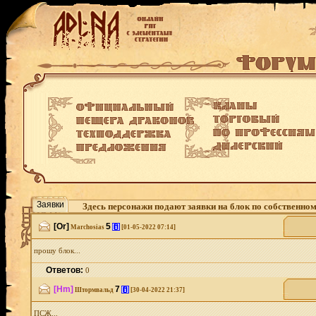
Заявки
Здесь персонажи подают заявки на блок по собственно
[Or]
5
[i]
Marchosias
[01-05-2022 07:14]
прошу блок...
Ответов:
0
[Hm]
7
[i]
Штормвальд
[30-04-2022 21:37]
ПСЖ...