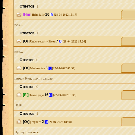
Ответов:
1
[Hm]
10
[i]
Heimdallr
[28-04-2022 15:17]
псж...
Ответов:
1
[Or]
7
[i]
Under security Zicon
[28-04-2022 15:26]
псж...
Ответов:
0
[Or]
3
[i]
Machronias
[27-04-2022 09:58]
прощу блок. начну заново...
Ответов:
0
[El]
16
[i]
Эльф Орды
[27-03-2022 15:33]
ПСЖ...
Ответов:
1
[Or]
2
[i]
greyhard
[26-04-2022 18:28]
Прошу блок псж...