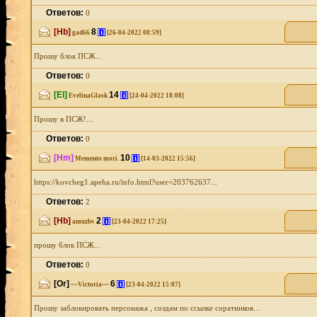
Ответов:
0
[Hb]
8
[i]
gad66
[26-04-2022 08:59]
Прошу блок ПСЖ...
Ответов:
0
[El]
14
[i]
EvelinaGlask
[24-04-2022 18:08]
Прошу в ПСЖ!...
Ответов:
0
[Hm]
10
[i]
Memento mori.
[14-03-2022 15:56]
https://kovcheg1.apeha.ru/info.html?user=203762637...
Ответов:
2
[Hb]
2
[i]
amuzbv
[23-04-2022 17:25]
прошу блок ПСЖ...
Ответов:
0
[Or]
6
[i]
~~Victoria~~
[23-04-2022 15:07]
Прошу заблокировать персонажа , создам по ссылке соратников...