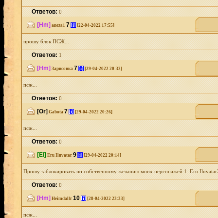
Ответов:
0
[Hm]
7
[i]
aneza1
[22-04-2022 17:55]
прошу блок ПСЖ...
Ответов:
1
[Hm]
7
[i]
Зарисовка
[29-04-2022 20:32]
псж...
Ответов:
0
[Or]
7
[i]
Gabota
[29-04-2022 20:26]
псж...
Ответов:
0
[El]
9
[i]
Eru Iluvatar
[29-04-2022 20:14]
Прошу заблокировать по собственному желанию моих персонажей:1. Eru Iluvatar2.
Ответов:
0
[Hm]
10
[i]
Heimdallr
[28-04-2022 23:33]
псж...