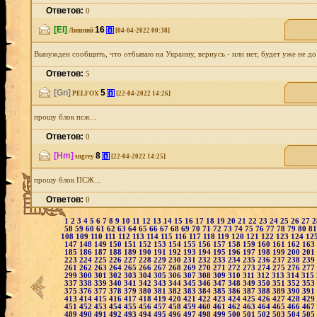
Ответов:
0
[El]
16
[i]
Лишний
[04-04-2022 00:38]
Вынужден сообщить, что отбываю на Украину, вернусь - или нет, будет уже не до
Ответов:
5
[Gn]
5
[i]
PELFOX
[22-04-2022 14:26]
прошу блок псж...
Ответов:
0
[Hm]
8
[i]
sngrey
[22-04-2022 14:25]
прошу блок ПСЖ...
Ответов:
0
1
2
3
4
5
6
7
8
9
10
11
12
13
14
15
16
17
18
19
20
21
22
23
24
25
26
27
58
59
60
61
62
63
64
65
66
67
68
69
70
71
72
73
74
75
76
77
78
79
80
8
108
109
110
111
112
113
114
115
116
117
118
119
120
121
122
123
124
12
147
148
149
150
151
152
153
154
155
156
157
158
159
160
161
162
163
185
186
187
188
189
190
191
192
193
194
195
196
197
198
199
200
201
223
224
225
226
227
228
229
230
231
232
233
234
235
236
237
238
239
261
262
263
264
265
266
267
268
269
270
271
272
273
274
275
276
277
299
300
301
302
303
304
305
306
307
308
309
310
311
312
313
314
315
337
338
339
340
341
342
343
344
345
346
347
348
349
350
351
352
353
375
376
377
378
379
380
381
382
383
384
385
386
387
388
389
390
391
413
414
415
416
417
418
419
420
421
422
423
424
425
426
427
428
429
451
452
453
454
455
456
457
458
459
460
461
462
463
464
465
466
467
489
490
491
492
493
494
495
496
497
498
499
500
501
502
503
504
505