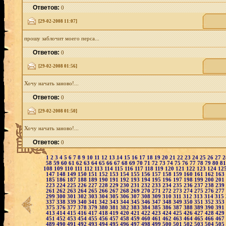
Ответов:
0
[29-02-2008 11:07]
прошу заблочит моего перса...
Ответов:
0
[29-02-2008 01:56]
Хочу начать заново!...
Ответов:
0
[29-02-2008 01:50]
Хочу начать заново!...
Ответов:
0
1
2
3
4
5
6
7
8
9
10
11
12
13
14
15
16
17
18
19
20
21
22
23
24
25
26
27
58
59
60
61
62
63
64
65
66
67
68
69
70
71
72
73
74
75
76
77
78
79
80
8
108
109
110
111
112
113
114
115
116
117
118
119
120
121
122
123
124
12
147
148
149
150
151
152
153
154
155
156
157
158
159
160
161
162
163
185
186
187
188
189
190
191
192
193
194
195
196
197
198
199
200
201
223
224
225
226
227
228
229
230
231
232
233
234
235
236
237
238
239
261
262
263
264
265
266
267
268
269
270
271
272
273
274
275
276
277
299
300
301
302
303
304
305
306
307
308
309
310
311
312
313
314
315
337
338
339
340
341
342
343
344
345
346
347
348
349
350
351
352
353
375
376
377
378
379
380
381
382
383
384
385
386
387
388
389
390
391
413
414
415
416
417
418
419
420
421
422
423
424
425
426
427
428
429
451
452
453
454
455
456
457
458
459
460
461
462
463
464
465
466
467
489
490
491
492
493
494
495
496
497
498
499
500
501
502
503
504
505