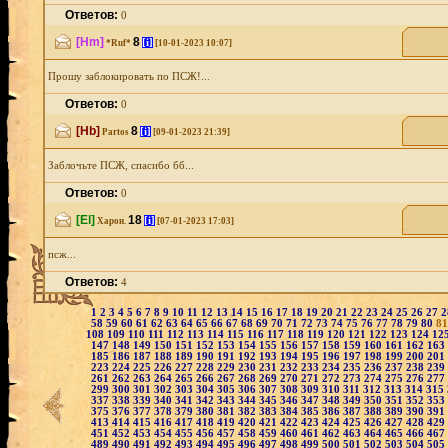
Ответов:
0
[Hm]
8
[i]
*Ruf*
[10-01-2023 10:07]
Прошу заблокировать по ПСЖ!...
Ответов:
0
[Hb]
8
[i]
Partos
[09-01-2023 21:39]
Заблочьте ПСЖ, спасибо бб...
Ответов:
0
[El]
18
[i]
Харон.
[07-01-2023 17:03]
псж...
Ответов:
4
1
2
3
4
5
6
7
8
9
10
11
12
13
14
15
16
17
18
19
20
21
22
23
24
25
26
27
58
59
60
61
62
63
64
65
66
67
68
69
70
71
72
73
74
75
76
77
78
79
80
8
108
109
110
111
112
113
114
115
116
117
118
119
120
121
122
123
124
12
147
148
149
150
151
152
153
154
155
156
157
158
159
160
161
162
163
185
186
187
188
189
190
191
192
193
194
195
196
197
198
199
200
201
223
224
225
226
227
228
229
230
231
232
233
234
235
236
237
238
239
261
262
263
264
265
266
267
268
269
270
271
272
273
274
275
276
277
299
300
301
302
303
304
305
306
307
308
309
310
311
312
313
314
315
337
338
339
340
341
342
343
344
345
346
347
348
349
350
351
352
353
375
376
377
378
379
380
381
382
383
384
385
386
387
388
389
390
391
413
414
415
416
417
418
419
420
421
422
423
424
425
426
427
428
429
451
452
453
454
455
456
457
458
459
460
461
462
463
464
465
466
467
489
490
491
492
493
494
495
496
497
498
499
500
501
502
503
504
505