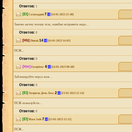
Ответов:
1
[El]
7
[i]
Салахаддин
[14-01-2023 21:48]
Заново начну поошу псж, ошибки исправить надо...
Ответов:
0
[Hb]
14
[i]
Zhmak
[14-01-2023 14:01]
ПСЖ...
Ответов:
0
[Hm]
6
[i]
Exception~
[14-01-2023 00:48]
Заблокируйте перса пож...
Ответов:
0
[El]
2
[i]
Лаэриэль Дочь Леса.
[13-01-2023 22:14]
ПСЖ пожалуйста...
Ответов:
0
[El]
7
[i]
Mara Jade
[13-01-2023 13:15]
ПСЖ...