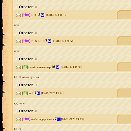
Ответов:
0
[Hm]
3
[i]
JGT...
[16-01-2023 10:12]
псж...
Ответов:
0
[Hm]
7
[i]
T I N K E R
[15-01-2023 20:56]
псж...
Ответов:
0
[El]
16
[i]
Серебряный ветер
[14-01-2023 01:36]
ПСЖ пожалуйста...
Ответов:
1
[El]
7
[i]
.evil.
[15-01-2023 13:02]
ку) псж ...
Ответов:
0
[Hm]
7
[i]
Амбассадор Хаоса
[14-01-2023 19:43]
ПСЖ...