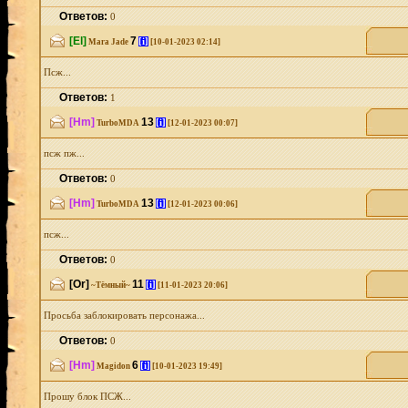
Ответов:
0
[El]
7
[i]
Mara Jade
[10-01-2023 02:14]
Псж...
Ответов:
1
[Hm]
13
[i]
TurboMDA
[12-01-2023 00:07]
псж пж...
Ответов:
0
[Hm]
13
[i]
TurboMDA
[12-01-2023 00:06]
псж...
Ответов:
0
[Or]
11
[i]
~Тёмный~
[11-01-2023 20:06]
Просьба заблокировать персонажа...
Ответов:
0
[Hm]
6
[i]
Magidon
[10-01-2023 19:49]
Прошу блок ПСЖ...