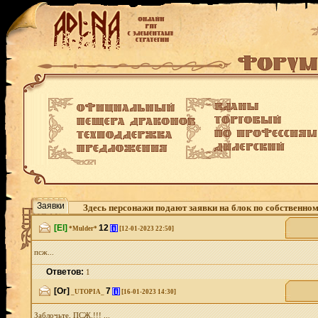
Заявки
Здесь персонажи подают заявки на блок по собственно
[El]
12
[i]
*Mulder*
[12-01-2023 22:50]
псж...
Ответов:
1
[Or]
7
[i]
_UTOPIA_
[16-01-2023 14:30]
Заблочьте, ПСЖ.!!! ...