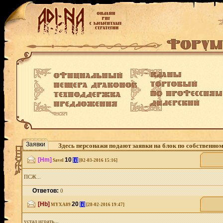
Заявки
Здесь персонажи подают заявки на блок по собственно
[Hm]
10
[i]
Savel
[02-03-2016 15:16]
ПСЖ...
Ответов:
0
[Hb]
20
[i]
MYXA89
[28-02-2016 19:47]
устал играть...