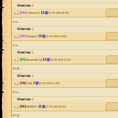
Ответов:
0
[Hm]
15
[i]
-Murat116-
[27-02-2016 08:30]
псж...
Ответов:
2
[Hm]
15
[i]
Enigma*
[27-02-2016 14:04]
псж...
Ответов:
2
[El]
13
[i]
Крылатый Эли
[27-02-2016 17:03]
ПСЖ...
Ответов:
0
[Hb]
3
[i]
.Tobi.
[27-02-2016 15:39]
Псж...
Ответов:
0
[Or]
11
[i]
dROBOT~
[27-02-2016 02:35]
ПСЖ...