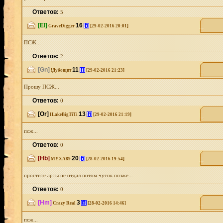
Ответов:
5
[El]
16
[i]
GraveDigger
[29-02-2016 20:01]
ПСЖ...
Ответов:
2
[Gn]
11
[i]
!Дубощит
[29-02-2016 21:23]
Прошу ПСЖ...
Ответов:
0
[Or]
13
[i]
ILakeBigTiTi
[29-02-2016 21:19]
псж...
Ответов:
0
[Hb]
20
[i]
MYXA89
[28-02-2016 19:54]
простите арты не отдал потом чуток позже...
Ответов:
0
[Hm]
3
[i]
Crazy Real
[28-02-2016 14:46]
псж...