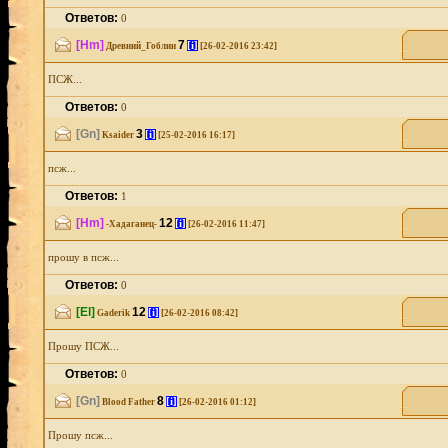
Ответов:
0
[Hm]
7
[i]
Древний_Гоблин
[26-02-2016 23:42]
ПСЖ...
Ответов:
0
[Gn]
3
[i]
Ksaider
[25-02-2016 16:17]
псж...
Ответов:
1
[Hm]
12
[i]
-Хадаганец-
[26-02-2016 11:47]
прошу в псж...
Ответов:
0
[El]
12
[i]
Gaderik
[26-02-2016 08:42]
Прошу ПСЖ...
Ответов:
0
[Gn]
8
[i]
Blood Father
[26-02-2016 01:12]
Прошу псж...