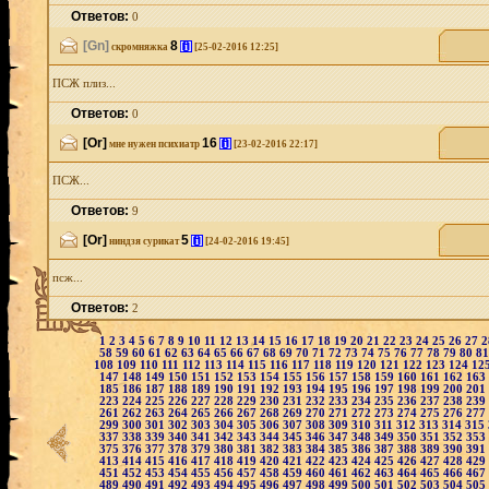
Ответов:
0
[Gn]
8
[i]
скромняжка
[25-02-2016 12:25]
ПСЖ плиз...
Ответов:
0
[Or]
16
[i]
мне нужен психиатр
[23-02-2016 22:17]
ПСЖ...
Ответов:
9
[Or]
5
[i]
ниндзя сурикат
[24-02-2016 19:45]
псж...
Ответов:
2
1
2
3
4
5
6
7
8
9
10
11
12
13
14
15
16
17
18
19
20
21
22
23
24
25
26
27
58
59
60
61
62
63
64
65
66
67
68
69
70
71
72
73
74
75
76
77
78
79
80
8
108
109
110
111
112
113
114
115
116
117
118
119
120
121
122
123
124
12
147
148
149
150
151
152
153
154
155
156
157
158
159
160
161
162
163
185
186
187
188
189
190
191
192
193
194
195
196
197
198
199
200
201
223
224
225
226
227
228
229
230
231
232
233
234
235
236
237
238
239
261
262
263
264
265
266
267
268
269
270
271
272
273
274
275
276
277
299
300
301
302
303
304
305
306
307
308
309
310
311
312
313
314
315
337
338
339
340
341
342
343
344
345
346
347
348
349
350
351
352
353
375
376
377
378
379
380
381
382
383
384
385
386
387
388
389
390
391
413
414
415
416
417
418
419
420
421
422
423
424
425
426
427
428
429
451
452
453
454
455
456
457
458
459
460
461
462
463
464
465
466
467
489
490
491
492
493
494
495
496
497
498
499
500
501
502
503
504
505