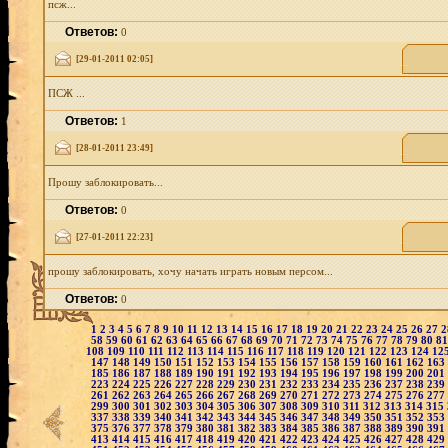
псж...
Ответов:
0
[29-01-2011 02:05]
ПСЖ ...
Ответов:
1
[28-01-2011 23:49]
Прошу заблокировать...
Ответов:
0
[27-01-2011 22:23]
прошу заблокировать, хочу начать играть новым персом...
Ответов:
0
1
2
3
4
5
6
7
8
9
10
11
12
13
14
15
16
17
18
19
20
21
22
23
24
25
26
27
58
59
60
61
62
63
64
65
66
67
68
69
70
71
72
73
74
75
76
77
78
79
80
8
108
109
110
111
112
113
114
115
116
117
118
119
120
121
122
123
124
12
147
148
149
150
151
152
153
154
155
156
157
158
159
160
161
162
163
185
186
187
188
189
190
191
192
193
194
195
196
197
198
199
200
201
223
224
225
226
227
228
229
230
231
232
233
234
235
236
237
238
239
261
262
263
264
265
266
267
268
269
270
271
272
273
274
275
276
277
299
300
301
302
303
304
305
306
307
308
309
310
311
312
313
314
315
337
338
339
340
341
342
343
344
345
346
347
348
349
350
351
352
353
375
376
377
378
379
380
381
382
383
384
385
386
387
388
389
390
391
413
414
415
416
417
418
419
420
421
422
423
424
425
426
427
428
429