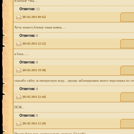
В начале *ВЦ...
Ответов:
12
[05-02-2011 09:45]
Хочу нового,блокер такая шляпа.....
Ответов:
0
[03-02-2011 22:12]
в блок......
Ответов:
0
[03-02-2011 19:38]
спасибо сайту за интересную игру....прошу заблокировать моего персонажа по со
Ответов:
0
[02-02-2011 22:44]
ПСЖ...
Ответов:
0
[01-02-2011 11:20]
Прошу блок псж, решил начать сначала. Спасибо...