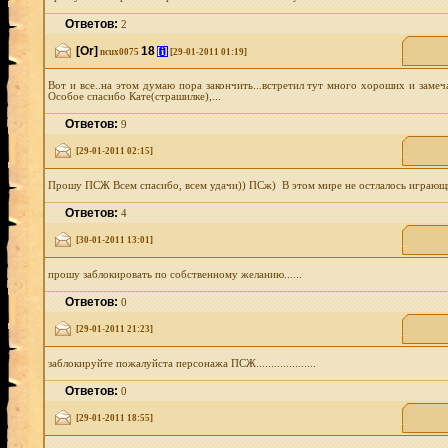
Ответов:
2
[Or]
18
[i]
ncux0075
[29-01-2011 01:19]
Вот и все..на этом думаю пора закончить...встретил тут много хороших и замеч
Особое спасибо Кате(страшилке),...
Ответов:
9
[29-01-2011 02:15]
Прошу ПСЖ Всем спасибо, всем удачи)) ПСж) В этом мире не остлалось играющих
Ответов:
4
[30-01-2011 13:01]
прошу заблокировать по собственному желанию......
Ответов:
0
[29-01-2011 21:23]
заблокируйте пожалуйста персонажа ПСЖ....................
Ответов:
0
[29-01-2011 18:55]