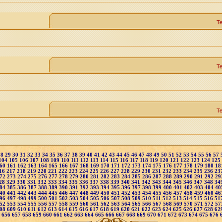
Т
Т
Т
28
29
30
31
32
33
34
35
36
37
38
39
40
41
42
43
44
45
46
47
48
49
50
51
52
53
54
55
56
57
104
105
106
107
108
109
110
111
112
113
114
115
116
117
118
119
120
121
122
123
124
125
60
161
162
163
164
165
166
167
168
169
170
171
172
173
174
175
176
177
178
179
180
18
16
217
218
219
220
221
222
223
224
225
226
227
228
229
230
231
232
233
234
235
236
23
72
273
274
275
276
277
278
279
280
281
282
283
284
285
286
287
288
289
290
291
292
29
28
329
330
331
332
333
334
335
336
337
338
339
340
341
342
343
344
345
346
347
348
34
84
385
386
387
388
389
390
391
392
393
394
395
396
397
398
399
400
401
402
403
404
40
40
441
442
443
444
445
446
447
448
449
450
451
452
453
454
455
456
457
458
459
460
46
96
497
498
499
500
501
502
503
504
505
506
507
508
509
510
511
512
513
514
515
516
51
52
553
554
555
556
557
558
559
560
561
562
563
564
565
566
567
568
569
570
571
572
57
08
609
610
611
612
613
614
615
616
617
618
619
620
621
622
623
624
625
626
627
628
62
5
656
657
658
659
660
661
662
663
664
665
666
667
668
669
670
671
672
673
674
675
676