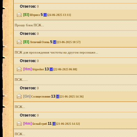
Ответов:
0
[El]
5
[i]
Штрихх
[24-06-2025 13:11]
Прошу блок ПСЖ...
Ответов:
0
[El]
5
[i]
Летючий Олень
[23-06-2025 10:57]
ПСЖ для прохождения чистоты на другом персонаже...
Ответов:
0
[Hm]
13
[i]
frigoshor
[22-06-2025 06:08]
ПСЖ......
Ответов:
0
[Gn]
13
[i]
Солнцестояние
[21-06-2025 14:36]
ПСЖ...
Ответов:
0
[Hm]
11
[i]
Белый гриб
[21-06-2025 14:32]
ПСЖ...