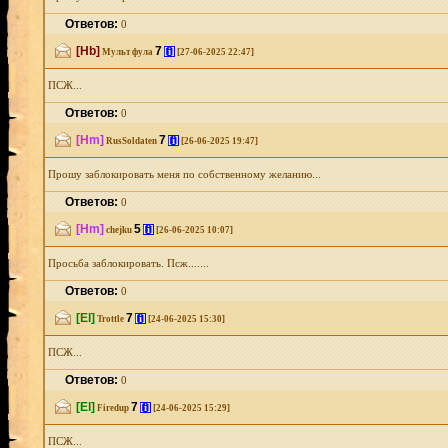
Ответов:
0
[Hb]
7
[i]
Мульт фула
[27-06-2025 22:47]
ПСЖ...
Ответов:
0
[Hm]
7
[i]
RusSoldaten
[26-06-2025 19:47]
Прошу заблокировать меня по собственному желанию...
Ответов:
0
[Hm]
5
[i]
chejku
[26-06-2025 10:07]
Просьба заблокировать. Псж.......
Ответов:
0
[El]
7
[i]
Trottle
[24-06-2025 15:30]
ПСЖ...
Ответов:
0
[El]
7
[i]
Firedup
[24-06-2025 15:29]
ПСЖ...