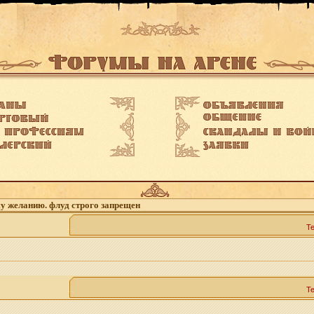
му желанию. флуд строго запрещен
Т
Т