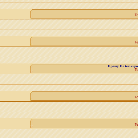
Т
Т
Прошу Не блокиров
Т
Т
Т