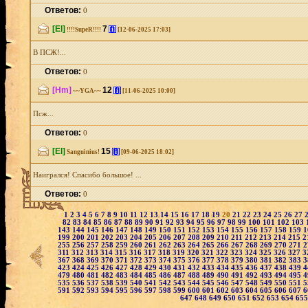
Ответов:
0
[El]
7
[i]
!!!!SupeR!!!!
[12-06-2025 17:03]
В ПСЖ!...
Ответов:
0
[Hm]
12
[i]
~~YGA~~
[11-06-2025 10:00]
Псж...
Ответов:
0
[El]
15
[i]
Sanguinius!
[09-06-2025 18:02]
Наигрался! Спасибо большое! ...
Ответов:
0
1
2
3
4
5
6
7
8
9
10
11
12
13
14
15
16
17
18
19
20
21
22
23
24
25
26
27
82
83
84
85
86
87
88
89
90
91
92
93
94
95
96
97
98
99
100
101
102
103
143
144
145
146
147
148
149
150
151
152
153
154
155
156
157
158
159
1
199
200
201
202
203
204
205
206
207
208
209
210
211
212
213
214
215
2
255
256
257
258
259
260
261
262
263
264
265
266
267
268
269
270
271
2
311
312
313
314
315
316
317
318
319
320
321
322
323
324
325
326
327
3
367
368
369
370
371
372
373
374
375
376
377
378
379
380
381
382
383
3
423
424
425
426
427
428
429
430
431
432
433
434
435
436
437
438
439
4
479
480
481
482
483
484
485
486
487
488
489
490
491
492
493
494
495
4
535
536
537
538
539
540
541
542
543
544
545
546
547
548
549
550
551
5
591
592
593
594
595
596
597
598
599
600
601
602
603
604
605
606
607
6
647
648
649
650
651
652
653
654
65