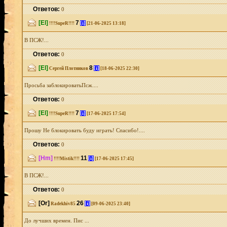
Ответов:
0
[El]
7
[i]
!!!!SupeR!!!!
[21-06-2025 13:18]
В ПСЖ!...
Ответов:
0
[El]
8
[i]
Сергей Плотников
[18-06-2025 22:30]
Просьба заблокироватьПсж....
Ответов:
0
[El]
7
[i]
!!!!SupeR!!!!
[17-06-2025 17:54]
Прошу Не блокировать буду играть! Спасибо!....
Ответов:
0
[Hm]
11
[i]
!!!!Mistik!!!!
[17-06-2025 17:45]
В ПСЖ!...
Ответов:
0
[Or]
26
[i]
Radekhiv85
[09-06-2025 23:40]
До лучших времен. Пис ...