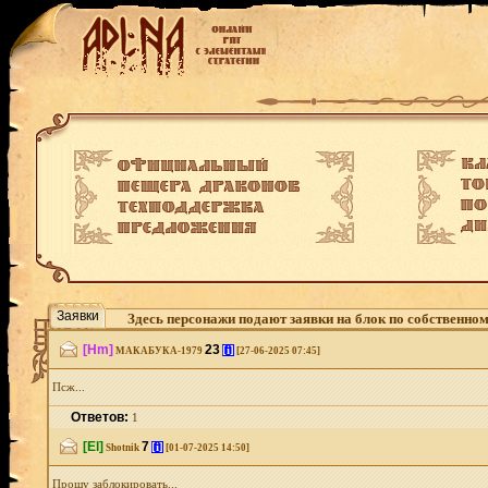
Заявки
Здесь персонажи подают заявки на блок по собственно
[Hm]
23
[i]
МАКАБУКА-1979
[27-06-2025 07:45]
Псж...
Ответов:
1
[El]
7
[i]
Shotnik
[01-07-2025 14:50]
Прошу заблокировать...