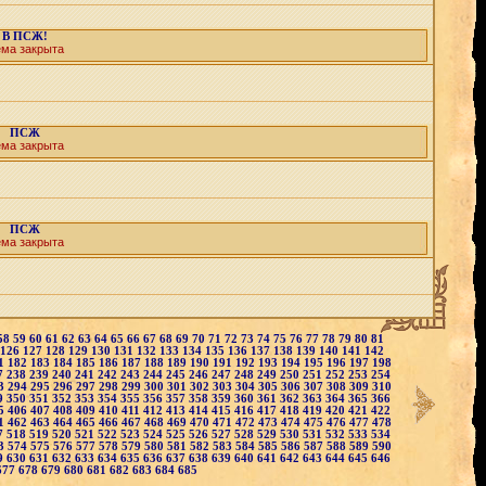
В ПСЖ!
ема закрыта
ПСЖ
ема закрыта
ПСЖ
ема закрыта
58
59
60
61
62
63
64
65
66
67
68
69
70
71
72
73
74
75
76
77
78
79
80
81
126
127
128
129
130
131
132
133
134
135
136
137
138
139
140
141
142
1
182
183
184
185
186
187
188
189
190
191
192
193
194
195
196
197
198
7
238
239
240
241
242
243
244
245
246
247
248
249
250
251
252
253
254
3
294
295
296
297
298
299
300
301
302
303
304
305
306
307
308
309
310
9
350
351
352
353
354
355
356
357
358
359
360
361
362
363
364
365
366
5
406
407
408
409
410
411
412
413
414
415
416
417
418
419
420
421
422
1
462
463
464
465
466
467
468
469
470
471
472
473
474
475
476
477
478
7
518
519
520
521
522
523
524
525
526
527
528
529
530
531
532
533
534
3
574
575
576
577
578
579
580
581
582
583
584
585
586
587
588
589
590
9
630
631
632
633
634
635
636
637
638
639
640
641
642
643
644
645
646
677
678
679
680
681
682
683
684
685