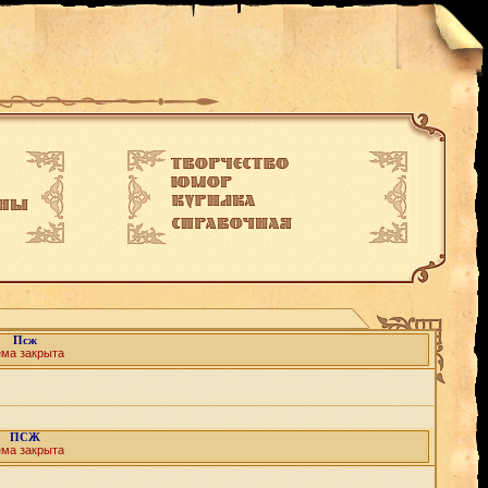
Псж
ема закрыта
ПСЖ
ема закрыта