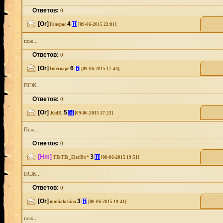
Ответов:
0
[Or]
4
[i]
Галерас
[09-06-2015 22:01]
псж...
Ответов:
0
[Or]
6
[i]
Infernape
[09-06-2015 17:43]
ПСЖ...
Ответов:
0
[Or]
5
[i]
.КиШ.
[09-06-2015 17:23]
Псж...
Ответов:
0
[Hm]
3
[i]
TTaTTa_ElecTro*
[08-06-2015 19:51]
ПСЖ...
Ответов:
0
[Or]
3
[i]
moniakchina
[08-06-2015 19:41]
псж...