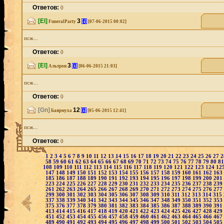
Ответов:
0
[El]
3
[i]
FuneralParty
[07-06-2015 00:02]
псж...
Ответов:
0
[El]
3
[i]
Альтрон
[06-06-2015 21:03]
псж...
Ответов:
0
[Gn]
12
[i]
Баярмуха
[05-06-2015 12:41]
псж...
Ответов:
0
1
2
3
4
5
6
7
8
9
10
11
12
13
14
15
16
17
18
19
20
21
22
23
24
25
26
27
58
59
60
61
62
63
64
65
66
67
68
69
70
71
72
73
74
75
76
77
78
79
80
8
108
109
110
111
112
113
114
115
116
117
118
119
120
121
122
123
124
12
147
148
149
150
151
152
153
154
155
156
157
158
159
160
161
162
163
185
186
187
188
189
190
191
192
193
194
195
196
197
198
199
200
201
223
224
225
226
227
228
229
230
231
232
233
234
235
236
237
238
239
261
262
263
264
265
266
267
268
269
270
271
272
273
274
275
276
277
299
300
301
302
303
304
305
306
307
308
309
310
311
312
313
314
315
337
338
339
340
341
342
343
344
345
346
347
348
349
350
351
352
353
375
376
377
378
379
380
381
382
383
384
385
386
387
388
389
390
391
413
414
415
416
417
418
419
420
421
422
423
424
425
426
427
428
429
451
452
453
454
455
456
457
458
459
460
461
462
463
464
465
466
467
489
490
491
492
493
494
495
496
497
498
499
500
501
502
503
504
505