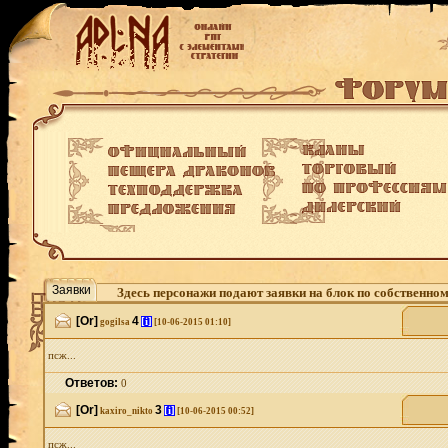
Заявки
Здесь персонажи подают заявки на блок по собственно
[Or]
4
[i]
gogilsa
[10-06-2015 01:10]
псж...
Ответов:
0
[Or]
3
[i]
kaxiro_nikto
[10-06-2015 00:52]
псж...