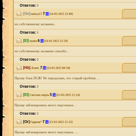
Ответов:
0
[Gn]
7
[i]
enotya17
[14-03-2025 23:00]
по собственному желанию...
Ответов:
0
[El]
6
[i]
чаппа
[14-03-2025 22:59]
по собственному желанию спасибо...
Ответов:
0
[Hb]
7
[i]
.Dante.
[14-03-2025 00:50]
Прошу блок ПСЖ! Не передумаю, это старый пробник ...
Ответов:
0
[El]
5
[i]
Светлая смерть
[13-03-2025 15:24]
Прошу заблокировать моего персонажа...
Ответов:
0
[Or]
7
[i]
Гаррош*
[13-03-2025 15:23]
Прошу заблокировать моего персонажа......