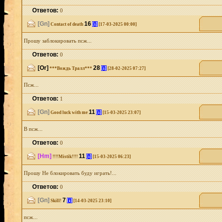
Ответов:
0
[Gn]
16
[i]
Contact of death
[17-03-2025 00:00]
Прошу заблокировать псж...
Ответов:
0
[Or]
28
[i]
***Вождь Тралл***
[28-02-2025 07:27]
Псж...
Ответов:
1
[Gn]
11
[i]
Good luck with me
[15-03-2025 23:07]
В псж...
Ответов:
0
[Hm]
11
[i]
!!!!Mistik!!!!
[15-03-2025 06:23]
Прошу Не блокировать буду играть!...
Ответов:
0
[Gn]
7
[i]
Skill!
[14-03-2025 23:10]
псж...