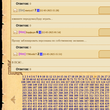
Ответов:
0
[Gn]
7
[i]
enotya17
[12-03-2025 15:28]
извините передумал,буду играть...
Ответов:
0
[Hm]
6
[i]
Барфадес
[12-03-2025 01:54]
Прошу заблокировать персонажа по собственному желанию....
Ответов:
0
[Hm]
2
[i]
!!!Mistik!!!
[11-03-2025 15:51]
В ПСЖ!...
Ответов:
0
1
2
3
4
5
6
7
8
9
10
11
12
13
14
15
16
17
18
19
20
21
22
23
24
25
26
27
58
59
60
61
62
63
64
65
66
67
68
69
70
71
72
73
74
75
76
77
78
79
80
8
108
109
110
111
112
113
114
115
116
117
118
119
120
121
122
123
124
12
147
148
149
150
151
152
153
154
155
156
157
158
159
160
161
162
163
185
186
187
188
189
190
191
192
193
194
195
196
197
198
199
200
201
223
224
225
226
227
228
229
230
231
232
233
234
235
236
237
238
239
261
262
263
264
265
266
267
268
269
270
271
272
273
274
275
276
277
299
300
301
302
303
304
305
306
307
308
309
310
311
312
313
314
315
337
338
339
340
341
342
343
344
345
346
347
348
349
350
351
352
353
375
376
377
378
379
380
381
382
383
384
385
386
387
388
389
390
391
413
414
415
416
417
418
419
420
421
422
423
424
425
426
427
428
429
451
452
453
454
455
456
457
458
459
460
461
462
463
464
465
466
467
489
490
491
492
493
494
495
496
497
498
499
500
501
502
503
504
505