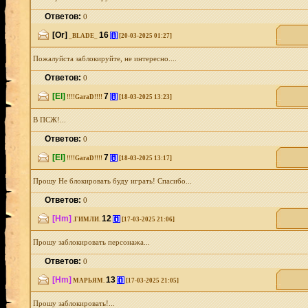
Ответов:
0
[Or]
16
[i]
_BLADE_
[20-03-2025 01:27]
Пожалуйста заблокируйте, не интересно....
Ответов:
0
[El]
7
[i]
!!!!GaraD!!!!
[18-03-2025 13:23]
В ПСЖ!...
Ответов:
0
[El]
7
[i]
!!!!GaraD!!!!
[18-03-2025 13:17]
Прошу Не блокировать буду играть! Спасибо...
Ответов:
0
[Hm]
12
[i]
.ГИМЛИ.
[17-03-2025 21:06]
Прошу заблокировать персонажа...
Ответов:
0
[Hm]
13
[i]
МАРЬЯМ.
[17-03-2025 21:05]
Прошу заблокировать!...