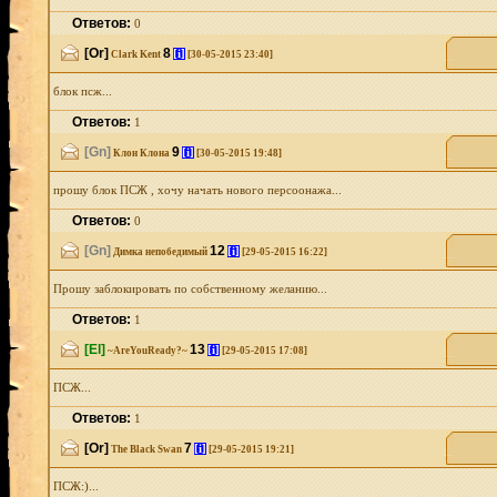
Ответов:
0
[Or]
8
[i]
Clark Kent
[30-05-2015 23:40]
блок псж...
Ответов:
1
[Gn]
9
[i]
Клон Клона
[30-05-2015 19:48]
прошу блок ПСЖ , хочу начать нового персоонажа...
Ответов:
0
[Gn]
12
[i]
Димка непобедимый
[29-05-2015 16:22]
Прошу заблокировать по собственному желанию...
Ответов:
1
[El]
13
[i]
~AreYouReady?~
[29-05-2015 17:08]
ПСЖ...
Ответов:
1
[Or]
7
[i]
The Black Swan
[29-05-2015 19:21]
ПСЖ:)...