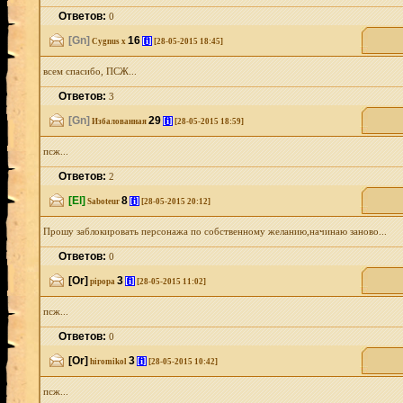
Ответов:
0
[Gn]
16
[i]
Cygnus x
[28-05-2015 18:45]
всем спасибо, ПСЖ...
Ответов:
3
[Gn]
29
[i]
Избалованная
[28-05-2015 18:59]
псж...
Ответов:
2
[El]
8
[i]
Saboteur
[28-05-2015 20:12]
Прошу заблокировать персонажа по собственному желанию,начинаю заново...
Ответов:
0
[Or]
3
[i]
pipopa
[28-05-2015 11:02]
псж...
Ответов:
0
[Or]
3
[i]
hiromikol
[28-05-2015 10:42]
псж...