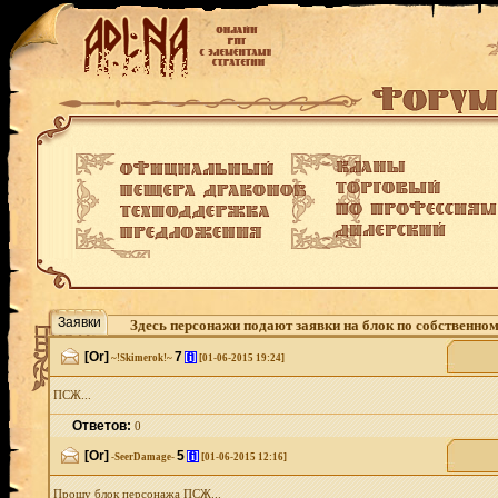
Заявки
Здесь персонажи подают заявки на блок по собственно
[Or]
7
[i]
~!Skimerok!~
[01-06-2015 19:24]
ПСЖ...
Ответов:
0
[Or]
5
[i]
-SeerDamage-
[01-06-2015 12:16]
Прошу блок персонажа ПСЖ...