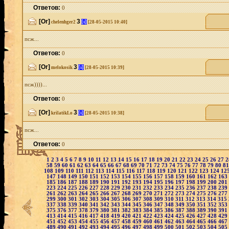
Ответов:
0
[Or]
3
[i]
chelenhger2
[28-05-2015 10:40]
псж...
Ответов:
0
[Or]
3
[i]
melokosik
[28-05-2015 10:39]
псж))))...
Ответов:
0
[Or]
3
[i]
krilatikLo
[28-05-2015 10:38]
псж...
Ответов:
0
1
2
3
4
5
6
7
8
9
10
11
12
13
14
15
16
17
18
19
20
21
22
23
24
25
26
27
58
59
60
61
62
63
64
65
66
67
68
69
70
71
72
73
74
75
76
77
78
79
80
8
108
109
110
111
112
113
114
115
116
117
118
119
120
121
122
123
124
12
147
148
149
150
151
152
153
154
155
156
157
158
159
160
161
162
163
185
186
187
188
189
190
191
192
193
194
195
196
197
198
199
200
201
223
224
225
226
227
228
229
230
231
232
233
234
235
236
237
238
239
261
262
263
264
265
266
267
268
269
270
271
272
273
274
275
276
277
299
300
301
302
303
304
305
306
307
308
309
310
311
312
313
314
315
337
338
339
340
341
342
343
344
345
346
347
348
349
350
351
352
353
375
376
377
378
379
380
381
382
383
384
385
386
387
388
389
390
391
413
414
415
416
417
418
419
420
421
422
423
424
425
426
427
428
429
451
452
453
454
455
456
457
458
459
460
461
462
463
464
465
466
467
489
490
491
492
493
494
495
496
497
498
499
500
501
502
503
504
505