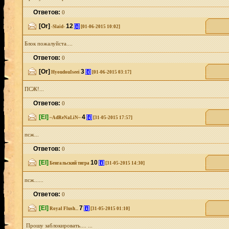
Ответов:
0
[Or]
12
[i]
-Slaid-
[01-06-2015 10:02]
Блок пожалуйста....
Ответов:
0
[Or]
3
[i]
HyoudouIseei
[01-06-2015 03:17]
ПСЖ!...
Ответов:
0
[El]
4
[i]
~AdReNaLiN~
[31-05-2015 17:57]
псж...
Ответов:
0
[El]
10
[i]
Бенгальский тигра
[31-05-2015 14:30]
псж......
Ответов:
0
[El]
7
[i]
Royal Flush...
[31-05-2015 01:10]
Прошу заблокировать.... ...