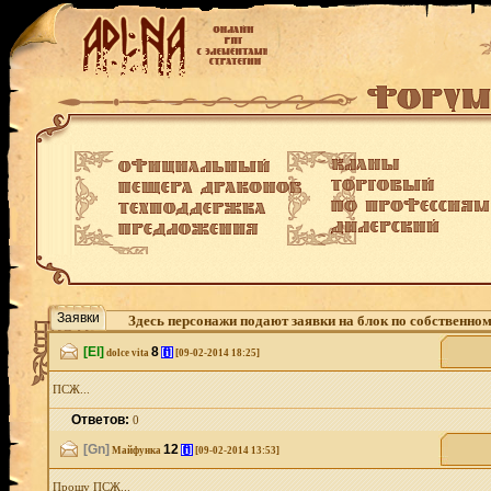
Заявки
Здесь персонажи подают заявки на блок по собственно
[El]
8
[i]
dolce vita
[09-02-2014 18:25]
ПСЖ...
Ответов:
0
[Gn]
12
[i]
Майфунка
[09-02-2014 13:53]
Прошу ПСЖ...