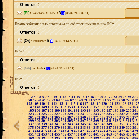
Ответов:
0
[El]
3
[i]
! ! -ARTASSADAR- ! !
[05-02-2014 06:11]
Прошу заблокировать персонажа по собственному желанию ПСЖ....
Ответов:
0
[Or]
5
[i]
*Exclus!ve*
[04-02-2014 22:03]
ПСЖ!...
Ответов:
0
[Gn]
7
[i]
mr_krab
[04-02-2014 18:21]
ПСЖ...
Ответов:
0
1
2
3
4
5
6
7
8
9
10
11
12
13
14
15
16
17
18
19
20
21
22
23
24
25
26
27
58
59
60
61
62
63
64
65
66
67
68
69
70
71
72
73
74
75
76
77
78
79
80
8
108
109
110
111
112
113
114
115
116
117
118
119
120
121
122
123
124
12
147
148
149
150
151
152
153
154
155
156
157
158
159
160
161
162
163
185
186
187
188
189
190
191
192
193
194
195
196
197
198
199
200
201
223
224
225
226
227
228
229
230
231
232
233
234
235
236
237
238
239
261
262
263
264
265
266
267
268
269
270
271
272
273
274
275
276
277
299
300
301
302
303
304
305
306
307
308
309
310
311
312
313
314
315
337
338
339
340
341
342
343
344
345
346
347
348
349
350
351
352
353
375
376
377
378
379
380
381
382
383
384
385
386
387
388
389
390
391
413
414
415
416
417
418
419
420
421
422
423
424
425
426
427
428
429
451
452
453
454
455
456
457
458
459
460
461
462
463
464
465
466
467
489
490
491
492
493
494
495
496
497
498
499
500
501
502
503
504
505