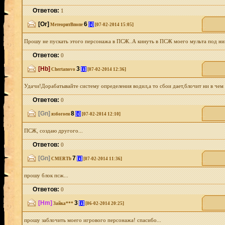
Ответов:
1
[Or]
6
[i]
МетеоритВпопе
[07-02-2014 15:05]
Прошу не пускать этого персонажа в ПСЖ..А кинуть в ПСЖ моего мульта под ник
Ответов:
0
[Hb]
3
[i]
Chertanovo
[07-02-2014 12:36]
Удачи!Дорабатывайте систему определения водил,а то сбои дает,блочит ни в чем 
Ответов:
0
[Gn]
8
[i]
язбогоен
[07-02-2014 12:10]
ПСЖ, создаю другого...
Ответов:
0
[Gn]
7
[i]
CMERTb
[07-02-2014 11:36]
прошу блок псж...
Ответов:
0
[Hm]
3
[i]
Зайка***
[06-02-2014 20:25]
прошу заблочить моего игрового персонажа! спасибо...