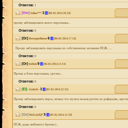
Ответов:
1
[Hm]
3
[i]
Зайка***
[06-02-2014 20:24]
прошу заблокировать моего персонажа...
Ответов:
0
[Or]
6
[i]
МетеоритВпопе
[06-02-2014 17:14]
Прошу заблокировать персонажа по собственному желанию ПСЖ......
Ответов:
0
[Or]
9
[i]
Seilbek
[06-02-2014 13:13]
Прошу в блок персонажа, срочно...
Ответов:
0
[El]
3
[i]
~ZzzhyK~
[05-02-2014 22:35]
Прошу заблокировать перса, незнал что мульта нельзя регить по рефералке, прочи
Ответов:
0
[Gn]
5
[i]
МеГаЗоРД*
[05-02-2014 12:59]
ПСЖ, ради любимого братки:)...