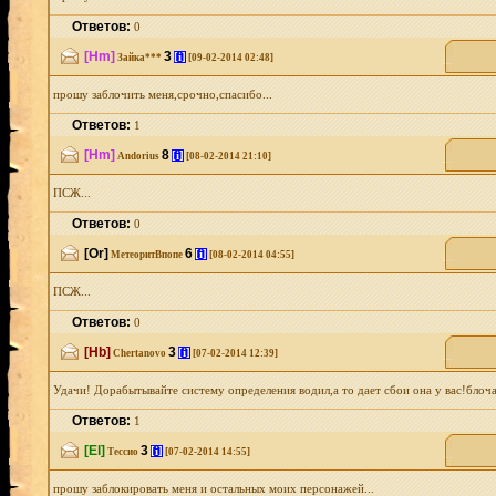
Ответов:
0
[Hm]
3
[i]
Зайка***
[09-02-2014 02:48]
прошу заблочить меня,срочно,спасибо...
Ответов:
1
[Hm]
8
[i]
Andorius
[08-02-2014 21:10]
ПСЖ...
Ответов:
0
[Or]
6
[i]
МетеоритВпопе
[08-02-2014 04:55]
ПСЖ...
Ответов:
0
[Hb]
3
[i]
Chertanovo
[07-02-2014 12:39]
Удачи! Дорабытывайте систему определения водил,а то дает сбои она у вас!блоча
Ответов:
1
[El]
3
[i]
Тессио
[07-02-2014 14:55]
прошу заблокировать меня и остальных моих персонажей...