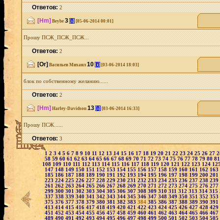
Ответов:
2
[Hm]
3
[i]
Beybe
[05-06-2014 00:01]
Прошу ПСЖ_ПСЖ_ПСЖ...
Ответов:
2
[Or]
10
[i]
Васильев Михаил
[03-06-2014 18:03]
блок по собственному желанию......
Ответов:
2
[Hm]
13
[i]
Harley-Davidson
[03-06-2014 16:33]
Прошу ПСЖ......
Ответов:
3
1
2
3
4
5
6
7
8
9
10
11
12
13
14
15
16
17
18
19
20
21
22
23
24
25
26
27
58
59
60
61
62
63
64
65
66
67
68
69
70
71
72
73
74
75
76
77
78
79
80
8
108
109
110
111
112
113
114
115
116
117
118
119
120
121
122
123
124
12
147
148
149
150
151
152
153
154
155
156
157
158
159
160
161
162
163
185
186
187
188
189
190
191
192
193
194
195
196
197
198
199
200
201
223
224
225
226
227
228
229
230
231
232
233
234
235
236
237
238
239
261
262
263
264
265
266
267
268
269
270
271
272
273
274
275
276
277
299
300
301
302
303
304
305
306
307
308
309
310
311
312
313
314
315
337
338
339
340
341
342
343
344
345
346
347
348
349
350
351
352
353
375
376
377
378
379
380
381
382
383
384
385
386
387
388
389
390
391
413
414
415
416
417
418
419
420
421
422
423
424
425
426
427
428
429
451
452
453
454
455
456
457
458
459
460
461
462
463
464
465
466
467
489
490
491
492
493
494
495
496
497
498
499
500
501
502
503
504
505