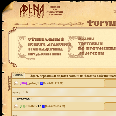
Заявки
Здесь персонажи подают заявки на блок по собственно
[Hm]
5
[i]
_geobot_
[24-06-2014 23:38]
прошу ПСЖ...
Ответов:
1
[El]
12
[i]
~*He4To*~
[24-06-2014 20:28]
псж...