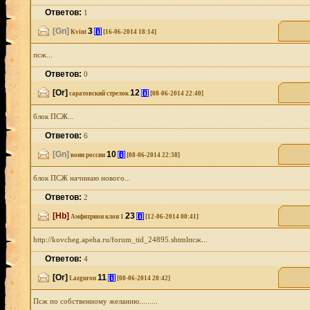
Ответов:
1
[Gn]
3
[i]
Kvint
[16-06-2014 18:14]
псж...
Ответов:
0
[Or]
12
[i]
саратовский стрелок
[08-06-2014 22:40]
блок ПСЖ...
Ответов:
6
[Gn]
10
[i]
воин россии
[08-06-2014 22:38]
блок ПСЖ начинаю нового...
Ответов:
2
[Hb]
23
[i]
Амфитрион клон 1
[12-06-2014 00:41]
http://kovcheg.apeha.ru/forum_tid_24895.shtmlпсж...
Ответов:
4
[Or]
11
[i]
Lazguron
[08-06-2014 20:42]
Псж по собственному желанию.........