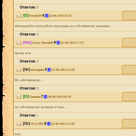
Ответов:
0
[El]
4
[i]
Nevsky89
[24-06-2014 16:15]
заблокируйте пожалуйста персонажа по собственному желанию...
Ответов:
0
[Hm]
9
[i]
Leeroy Thornhill
[23-06-2014 17:27]
прошу псж...
Ответов:
0
[Or]
3
[i]
поговорим
[22-06-2014 22:16]
По собственному...
Ответов:
0
[El]
7
[i]
Лакшми
[20-06-2014 18:19]
по собственному желанию в блок...
Ответов:
1
[Or]
6
[i]
19.12.1992
[22-06-2014 15:50]
псж...