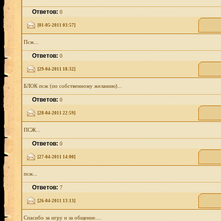
Ответов:
0
[01-05-2011 03:57]
Псж...
Ответов:
0
[29-04-2011 18:32]
БЛОК псж (по собственному желанию)...
Ответов:
0
[28-04-2011 22:59]
ПСЖ...
Ответов:
0
[27-04-2011 14:00]
псж...
Ответов:
7
[26-04-2011 13:13]
Спасибо за игру и за общение....