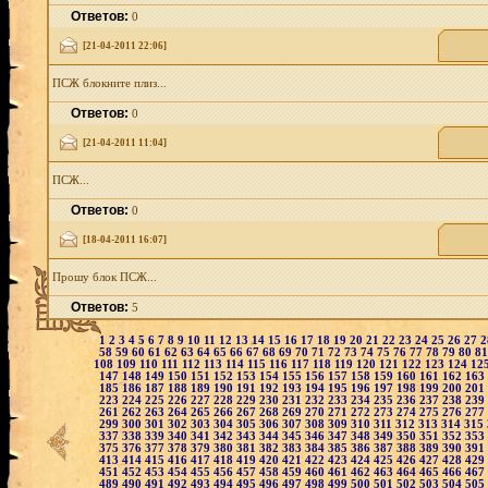
Ответов:
0
[21-04-2011 22:06]
ПСЖ блокните плиз...
Ответов:
0
[21-04-2011 11:04]
ПСЖ...
Ответов:
0
[18-04-2011 16:07]
Прошу блок ПСЖ...
Ответов:
5
1
2
3
4
5
6
7
8
9
10
11
12
13
14
15
16
17
18
19
20
21
22
23
24
25
26
27
58
59
60
61
62
63
64
65
66
67
68
69
70
71
72
73
74
75
76
77
78
79
80
8
108
109
110
111
112
113
114
115
116
117
118
119
120
121
122
123
124
12
147
148
149
150
151
152
153
154
155
156
157
158
159
160
161
162
163
185
186
187
188
189
190
191
192
193
194
195
196
197
198
199
200
201
223
224
225
226
227
228
229
230
231
232
233
234
235
236
237
238
239
261
262
263
264
265
266
267
268
269
270
271
272
273
274
275
276
277
299
300
301
302
303
304
305
306
307
308
309
310
311
312
313
314
315
337
338
339
340
341
342
343
344
345
346
347
348
349
350
351
352
353
375
376
377
378
379
380
381
382
383
384
385
386
387
388
389
390
391
413
414
415
416
417
418
419
420
421
422
423
424
425
426
427
428
429
451
452
453
454
455
456
457
458
459
460
461
462
463
464
465
466
467
489
490
491
492
493
494
495
496
497
498
499
500
501
502
503
504
505