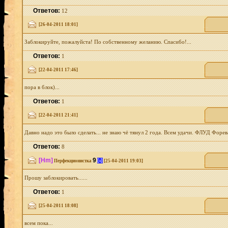
Ответов:
12
[26-04-2011 18:01]
Заблокируйте, пожалуйста! По собственному желанию. Спасибо!...
Ответов:
1
[22-04-2011 17:46]
пора в блок)...
Ответов:
1
[22-04-2011 21:41]
Давно надо это было сделать... не знаю чё тянул 2 года. Всем удачи. ФЛУД Форева
Ответов:
8
[Hm]
9
[i]
Перфекционистка
[25-04-2011 19:03]
Прошу заблокировать......
Ответов:
1
[25-04-2011 18:08]
всем пока...