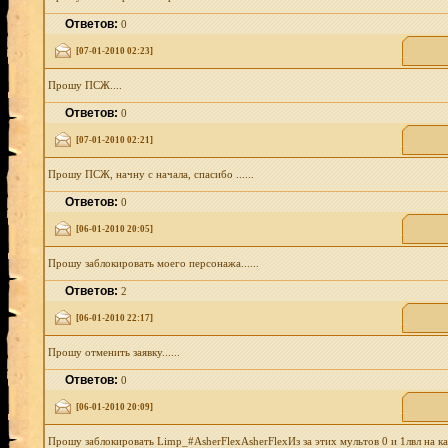
Ответов:
0
[07-01-2010 02:23]
Прошу ПСЖ....
Ответов:
0
[07-01-2010 02:21]
Прошу ПСЖ, начну с начала, спасибо ......
Ответов:
0
[06-01-2010 20:05]
Прошу заблокировать моего персонажа......
Ответов:
2
[06-01-2010 22:17]
Прошу отменить заявку......
Ответов:
0
[06-01-2010 20:09]
Прошу заблокировать Limp_#AsherFlexAsherFlexИз за этих мультов 0 и 1лвл на ка