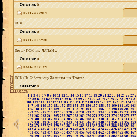
Ответов:
0
[05-01-2010 00:47]
ПСЖ...
Ответов:
0
[04-01-2010 22:00]
Прошу ПСЖ ник -ЧАПАЙ-...
Ответов:
0
[04-01-2010 21:42]
ПСЖ (По Собственому Желанию) ник !Глоктар!...
Ответов:
0
1
2
3
4
5
6
7
8
9
10
11
12
13
14
15
16
17
18
19
20
21
22
23
24
25
26
27
58
59
60
61
62
63
64
65
66
67
68
69
70
71
72
73
74
75
76
77
78
79
80
8
108
109
110
111
112
113
114
115
116
117
118
119
120
121
122
123
124
12
147
148
149
150
151
152
153
154
155
156
157
158
159
160
161
162
163
185
186
187
188
189
190
191
192
193
194
195
196
197
198
199
200
201
223
224
225
226
227
228
229
230
231
232
233
234
235
236
237
238
239
261
262
263
264
265
266
267
268
269
270
271
272
273
274
275
276
277
299
300
301
302
303
304
305
306
307
308
309
310
311
312
313
314
315
337
338
339
340
341
342
343
344
345
346
347
348
349
350
351
352
353
375
376
377
378
379
380
381
382
383
384
385
386
387
388
389
390
391
413
414
415
416
417
418
419
420
421
422
423
424
425
426
427
428
429
451
452
453
454
455
456
457
458
459
460
461
462
463
464
465
466
467
489
490
491
492
493
494
495
496
497
498
499
500
501
502
503
504
505