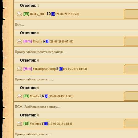
Ответов:
1
[El]
10
[i]
Donky_HOT
[20-06-2019 15:40]
Псж...
Ответов:
0
[Hm]
6
[i]
Flyasik
[20-06-2019 07:48]
Прошу заблокировать персонаж...
Ответов:
0
[Hm]
5
[i]
Улькиорра Сифер
[19-06-2019 18:33]
Прошу заблокировать......
Ответов:
0
[El]
16
[i]
МияГи
[19-06-2019 16:32]
ПСЖ, Разблокировал основу....
Ответов:
0
[El]
7
[i]
VesTeros
[17-06-2019 12:03]
Прошу заблокировать...