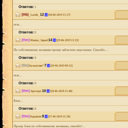
Ответов:
1
[Hb]
12
[i]
_Lastik_
[30-06-2019 15:17]
псж...
Ответов:
0
[Hm]
14
[i]
Maniac_Squad
[29-06-2019 13:23]
По собственному желанию прошу заблочить персонажа. Спасибо....
Ответов:
0
[Gn]
7
[i]
Баламутик*
[29-06-2019 09:12]
псж...
Ответов:
0
[Hm]
10
[i]
Арестарх
[28-06-2019 15:48]
Блок...
Ответов:
0
[Hm]
9
[i]
0rganizm
[27-06-2019 21:36]
Прошу блок по собственному желанию, спасибо!...