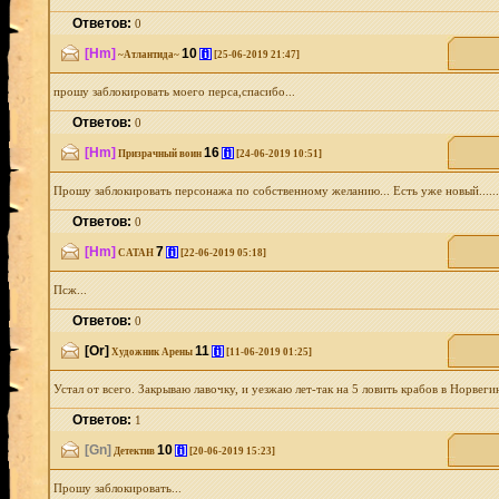
Ответов:
0
[Hm]
10
[i]
~Атлантида~
[25-06-2019 21:47]
прошу заблокировать моего перса,спасибо...
Ответов:
0
[Hm]
16
[i]
Призрачный воин
[24-06-2019 10:51]
Прошу заблокировать персонажа по собственному желанию... Есть уже новый......
Ответов:
0
[Hm]
7
[i]
CATAH
[22-06-2019 05:18]
Псж...
Ответов:
0
[Or]
11
[i]
Художник Арены
[11-06-2019 01:25]
Устал от всего. Закрываю лавочку, и уезжаю лет-так на 5 ловить крабов в Норвегию
Ответов:
1
[Gn]
10
[i]
Детектив
[20-06-2019 15:23]
Прошу заблокировать...