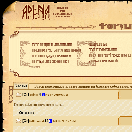
Заявки
Здесь персонажи подают заявки на блок по собственно
[Or]
4
[i]
Тэйлор
[02-07-2019 00:32]
Прошу заблокировать персонажа...
Ответов:
0
[Or]
13
[i]
Self Control
[23-06-2019 22:55]
.....