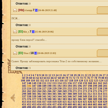
Ответов:
0
[Hb]
7
[i]
s1azepp
[16-06-2019 21:48]
ПСЖ...
Ответов:
0
[El]
7
[i]
Kio_s
[15-06-2019 20:06]
прошу блок перса!! спасибо...
Ответов:
0
[El]
18
[i]
Тёза-2
[10-06-2019 13:03]
Салют. Прошу заблокировать персонажа Тёза-2 по собственному желанию....
Ответов:
3
1
2
3
4
5
6
7
8
9
10
11
12
13
14
15
16
17
18
19
20
21
22
23
24
25
26
27
58
59
60
61
62
63
64
65
66
67
68
69
70
71
72
73
74
75
76
77
78
79
80
8
108
109
110
111
112
113
114
115
116
117
118
119
120
121
122
123
124
12
147
148
149
150
151
152
153
154
155
156
157
158
159
160
161
162
163
185
186
187
188
189
190
191
192
193
194
195
196
197
198
199
200
201
223
224
225
226
227
228
229
230
231
232
233
234
235
236
237
238
239
261
262
263
264
265
266
267
268
269
270
271
272
273
274
275
276
277
299
300
301
302
303
304
305
306
307
308
309
310
311
312
313
314
315
337
338
339
340
341
342
343
344
345
346
347
348
349
350
351
352
353
375
376
377
378
379
380
381
382
383
384
385
386
387
388
389
390
391
413
414
415
416
417
418
419
420
421
422
423
424
425
426
427
428
429
451
452
453
454
455
456
457
458
459
460
461
462
463
464
465
466
467
489
490
491
492
493
494
495
496
497
498
499
500
501
502
503
504
505