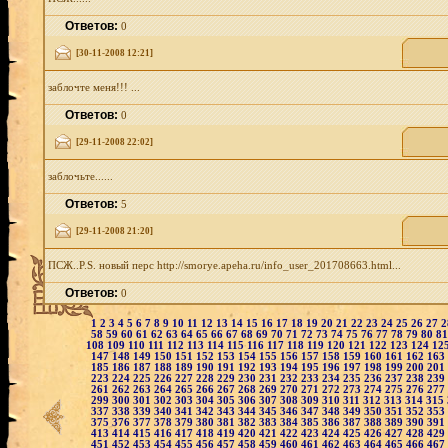
Ответов:
0
[30-11-2008 12:21]
заблочте меня!!! ...
Ответов:
0
[29-11-2008 22:02]
заблочьте......
Ответов:
5
[29-11-2008 21:20]
ПСЖ..P.S. новый перс http://smorye.apeha.ru/info_user_201708663.html...
Ответов:
0
1
2
3
4
5
6
7
8
9
10
11
12
13
14
15
16
17
18
19
20
21
22
23
24
25
26
27
58
59
60
61
62
63
64
65
66
67
68
69
70
71
72
73
74
75
76
77
78
79
80
8
108
109
110
111
112
113
114
115
116
117
118
119
120
121
122
123
124
12
147
148
149
150
151
152
153
154
155
156
157
158
159
160
161
162
163
185
186
187
188
189
190
191
192
193
194
195
196
197
198
199
200
201
223
224
225
226
227
228
229
230
231
232
233
234
235
236
237
238
239
261
262
263
264
265
266
267
268
269
270
271
272
273
274
275
276
277
299
300
301
302
303
304
305
306
307
308
309
310
311
312
313
314
315
337
338
339
340
341
342
343
344
345
346
347
348
349
350
351
352
353
375
376
377
378
379
380
381
382
383
384
385
386
387
388
389
390
391
413
414
415
416
417
418
419
420
421
422
423
424
425
426
427
428
429
451
452
453
454
455
456
457
458
459
460
461
462
463
464
465
466
467