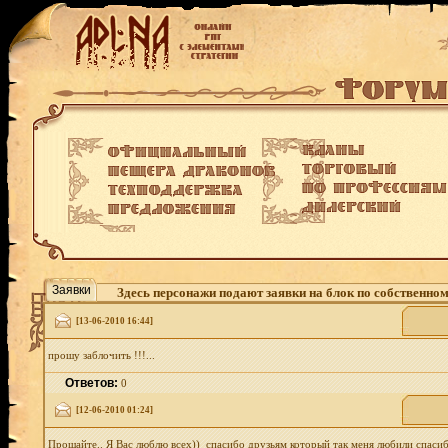
Заявки
Здесь персонажи подают заявки на блок по собственно
[13-06-2010 16:44]
прошу заблочить !!!...
Ответов:
0
[12-06-2010 01:24]
Прощайте.. Я Вас люблю всех)) спасибо друзьям который так меня любили спасибо вра