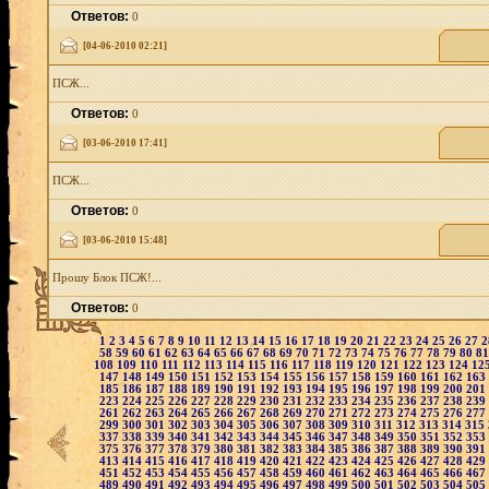
Ответов:
0
[04-06-2010 02:21]
ПСЖ...
Ответов:
0
[03-06-2010 17:41]
ПСЖ...
Ответов:
0
[03-06-2010 15:48]
Прошу Блок ПСЖ!...
Ответов:
0
1
2
3
4
5
6
7
8
9
10
11
12
13
14
15
16
17
18
19
20
21
22
23
24
25
26
27
58
59
60
61
62
63
64
65
66
67
68
69
70
71
72
73
74
75
76
77
78
79
80
8
108
109
110
111
112
113
114
115
116
117
118
119
120
121
122
123
124
12
147
148
149
150
151
152
153
154
155
156
157
158
159
160
161
162
163
185
186
187
188
189
190
191
192
193
194
195
196
197
198
199
200
201
223
224
225
226
227
228
229
230
231
232
233
234
235
236
237
238
239
261
262
263
264
265
266
267
268
269
270
271
272
273
274
275
276
277
299
300
301
302
303
304
305
306
307
308
309
310
311
312
313
314
315
337
338
339
340
341
342
343
344
345
346
347
348
349
350
351
352
353
375
376
377
378
379
380
381
382
383
384
385
386
387
388
389
390
391
413
414
415
416
417
418
419
420
421
422
423
424
425
426
427
428
429
451
452
453
454
455
456
457
458
459
460
461
462
463
464
465
466
467
489
490
491
492
493
494
495
496
497
498
499
500
501
502
503
504
505