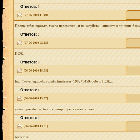
Ответов:
0
[07-06-2010 11:40]
Прошу заблокировать моего персонажа , и пожалуйста, напишите в причине блока
Ответов:
2
[07-06-2010 02:25]
ПСЖ...
Ответов:
0
[06-06-2010 18:08]
http://kovcheg.apeha.ru/info.html?user=100243459требую ПСЖ...
Ответов:
1
[06-06-2010 15:47]
ушёл_просьба_за_банить_попробую_начать_нового...
Ответов:
0
[06-06-2010 13:01]
блок псж...