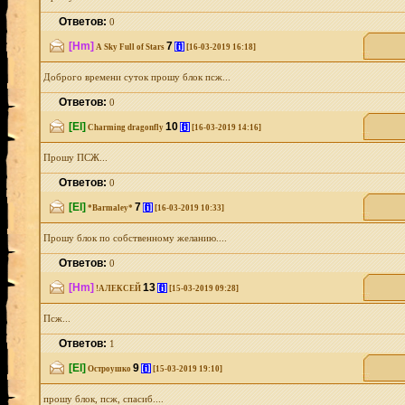
Ответов:
0
[Hm]
7
[i]
A Sky Full of Stars
[16-03-2019 16:18]
Доброго времени суток прошу блок псж...
Ответов:
0
[El]
10
[i]
Charming dragonfly
[16-03-2019 14:16]
Прошу ПСЖ...
Ответов:
0
[El]
7
[i]
*Barmaley*
[16-03-2019 10:33]
Прошу блок по собственному желанию....
Ответов:
0
[Hm]
13
[i]
!АЛЕКСЕЙ
[15-03-2019 09:28]
Псж...
Ответов:
1
[El]
9
[i]
Остроушко
[15-03-2019 19:10]
прошу блок, псж, спасиб....