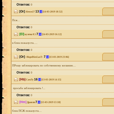
Ответов:
0
[Or]
13
[i]
Alexse27
[14-03-2019 18:52]
Псж...
Ответов:
0
[El]
7
[i]
кулема 0.5
[14-03-2019 16:12]
в блок пожалуста.....
Ответов:
0
[Or]
7
[i]
~HopeDiesLasT~
[13-03-2019 23:06]
ПРошу заблокировать по собственному желанию....
Ответов:
0
[Hb]
16
[i]
СамЛу
[13-03-2019 14:15]
просьба заблокировать !...
Ответов:
0
[Hm]
7
[i]
Дравли
[13-03-2019 13:18]
блок ПСЖ пожалуста....