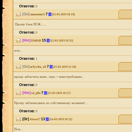
Ответов:
0
[Gn]
7
[i]
лимончик35
[15-03-2019 18:19]
Прошу блок ПСЖ......
Ответов:
0
[Hm]
15
[i]
ElitRSD
[12-03-2019 19:35]
псж...
Ответов:
1
[Gn]
7
[i]
neTywKu_xD
[15-03-2019 12:34]
прошу заблочить меня , перс = невостребованн...
Ответов:
0
[Hm]
7
[i]
xd_gHo
[15-03-2019 10:57]
Прошу заблокиолвать по собственному желанию!...
Ответов:
0
[Or]
13
[i]
Alexse27
[14-03-2019 18:52]
Псж...