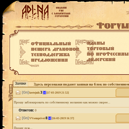
Заявки
Здесь персонажи подают заявки на блок по собственно
[Gn]
3
[i]
kertejnik
[17-03-2019 21:52]
Прошу заблокировать по собственному желанию как можно скорее...
Ответов:
0
[Gn]
8
[i]
VVsemprivet
[16-03-2019 16:37]
Прошу псж...