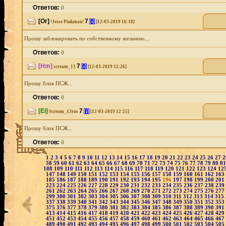
Ответов:
0
[Or]
7
[i]
!Jesse Pinkman!
[12-03-2019 16:18]
Прошу заблокировать по собственному желанию....
Ответов:
0
[Hm]
7
[i]
scream_13
[12-03-2019 12:26]
Прошу блок ПСЖ...
Ответов:
0
[El]
7
[i]
Scream_13rus
[12-03-2019 12:25]
Прошу блок ПСЖ...
Ответов:
0
1
2
3
4
5
6
7
8
9
10
11
12
13
14
15
16
17
18
19
20
21
22
23
24
25
26
27
58
59
60
61
62
63
64
65
66
67
68
69
70
71
72
73
74
75
76
77
78
79
80
8
108
109
110
111
112
113
114
115
116
117
118
119
120
121
122
123
124
12
147
148
149
150
151
152
153
154
155
156
157
158
159
160
161
162
163
185
186
187
188
189
190
191
192
193
194
195
196
197
198
199
200
201
223
224
225
226
227
228
229
230
231
232
233
234
235
236
237
238
239
261
262
263
264
265
266
267
268
269
270
271
272
273
274
275
276
277
299
300
301
302
303
304
305
306
307
308
309
310
311
312
313
314
315
337
338
339
340
341
342
343
344
345
346
347
348
349
350
351
352
353
375
376
377
378
379
380
381
382
383
384
385
386
387
388
389
390
391
413
414
415
416
417
418
419
420
421
422
423
424
425
426
427
428
429
451
452
453
454
455
456
457
458
459
460
461
462
463
464
465
466
467
489
490
491
492
493
494
495
496
497
498
499
500
501
502
503
504
505