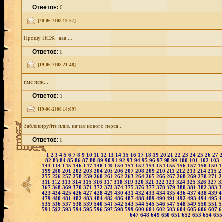
Ответов:
0
[20-06-2008 19:57]
Прошу ПСЖ :aaa:...
Ответов:
0
[19-06-2008 21:48]
пмс псж...
Ответов:
1
[19-06-2008 14:09]
Заблокируйте плиз. начал нового перса...
Ответов:
0
1
2
3
4
5
6
7
8
9
10
11
12
13
14
15
16
17
18
19
20
21
22
23
24
25
26
27
82
83
84
85
86
87
88
89
90
91
92
93
94
95
96
97
98
99
100
101
102
103
143
144
145
146
147
148
149
150
151
152
153
154
155
156
157
158
159
1
199
200
201
202
203
204
205
206
207
208
209
210
211
212
213
214
215
2
255
256
257
258
259
260
261
262
263
264
265
266
267
268
269
270
271
2
311
312
313
314
315
316
317
318
319
320
321
322
323
324
325
326
327
3
367
368
369
370
371
372
373
374
375
376
377
378
379
380
381
382
383
3
423
424
425
426
427
428
429
430
431
432
433
434
435
436
437
438
439
4
479
480
481
482
483
484
485
486
487
488
489
490
491
492
493
494
495
4
535
536
537
538
539
540
541
542
543
544
545
546
547
548
549
550
551
5
591
592
593
594
595
596
597
598
599
600
601
602
603
604
605
606
607
6
647
648
649
650
651
652
653
654
65