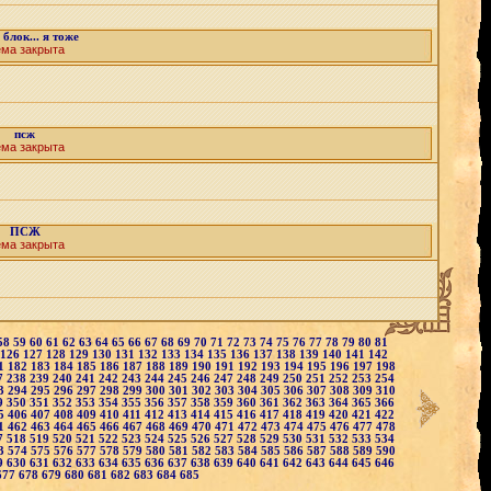
 блок... я тоже
ема закрыта
псж
ема закрыта
ПСЖ
ема закрыта
58
59
60
61
62
63
64
65
66
67
68
69
70
71
72
73
74
75
76
77
78
79
80
81
126
127
128
129
130
131
132
133
134
135
136
137
138
139
140
141
142
1
182
183
184
185
186
187
188
189
190
191
192
193
194
195
196
197
198
7
238
239
240
241
242
243
244
245
246
247
248
249
250
251
252
253
254
3
294
295
296
297
298
299
300
301
302
303
304
305
306
307
308
309
310
9
350
351
352
353
354
355
356
357
358
359
360
361
362
363
364
365
366
5
406
407
408
409
410
411
412
413
414
415
416
417
418
419
420
421
422
1
462
463
464
465
466
467
468
469
470
471
472
473
474
475
476
477
478
7
518
519
520
521
522
523
524
525
526
527
528
529
530
531
532
533
534
3
574
575
576
577
578
579
580
581
582
583
584
585
586
587
588
589
590
9
630
631
632
633
634
635
636
637
638
639
640
641
642
643
644
645
646
677
678
679
680
681
682
683
684
685