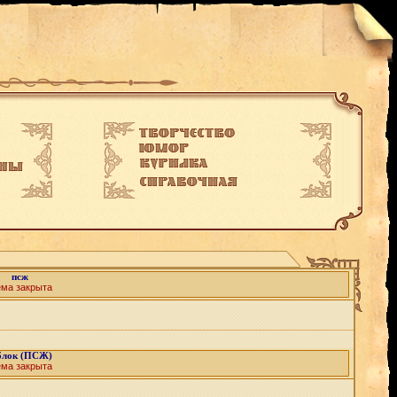
псж
ема закрыта
блок (ПСЖ)
ема закрыта