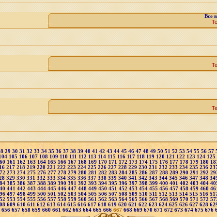
Все в
Т
Т
Т
28
29
30
31
32
33
34
35
36
37
38
39
40
41
42
43
44
45
46
47
48
49
50
51
52
53
54
55
56
57
104
105
106
107
108
109
110
111
112
113
114
115
116
117
118
119
120
121
122
123
124
125
60
161
162
163
164
165
166
167
168
169
170
171
172
173
174
175
176
177
178
179
180
18
16
217
218
219
220
221
222
223
224
225
226
227
228
229
230
231
232
233
234
235
236
23
72
273
274
275
276
277
278
279
280
281
282
283
284
285
286
287
288
289
290
291
292
29
28
329
330
331
332
333
334
335
336
337
338
339
340
341
342
343
344
345
346
347
348
34
84
385
386
387
388
389
390
391
392
393
394
395
396
397
398
399
400
401
402
403
404
40
40
441
442
443
444
445
446
447
448
449
450
451
452
453
454
455
456
457
458
459
460
46
96
497
498
499
500
501
502
503
504
505
506
507
508
509
510
511
512
513
514
515
516
51
52
553
554
555
556
557
558
559
560
561
562
563
564
565
566
567
568
569
570
571
572
57
08
609
610
611
612
613
614
615
616
617
618
619
620
621
622
623
624
625
626
627
628
62
5
656
657
658
659
660
661
662
663
664
665
666
667
668
669
670
671
672
673
674
675
676