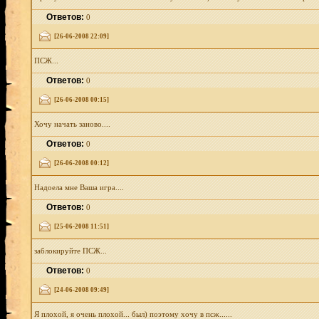
Ответов:
0
[26-06-2008 22:09]
ПСЖ...
Ответов:
0
[26-06-2008 00:15]
Хочу начать заново....
Ответов:
0
[26-06-2008 00:12]
Надоела мне Ваша игра....
Ответов:
0
[25-06-2008 11:51]
заблокируйте ПСЖ...
Ответов:
0
[24-06-2008 09:49]
Я плохой, я очень плохой... был) поэтому хочу в псж......