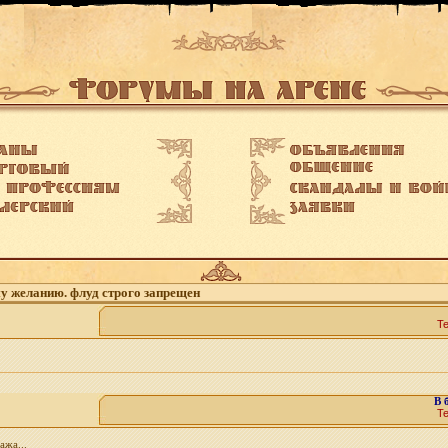
му желанию. флуд строго запрещен
Т
В 
Т
ажа...