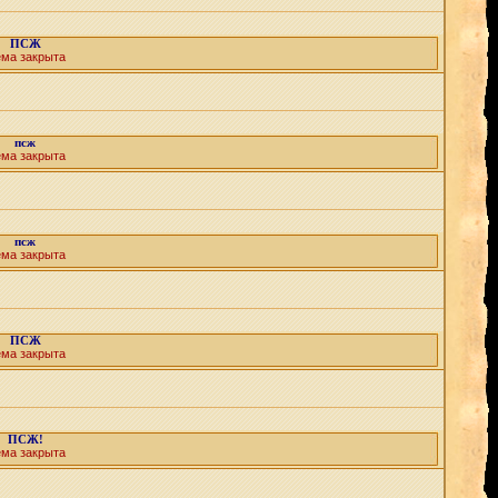
ПСЖ
ема закрыта
псж
ема закрыта
псж
ема закрыта
ПСЖ
ема закрыта
ПСЖ!
ема закрыта