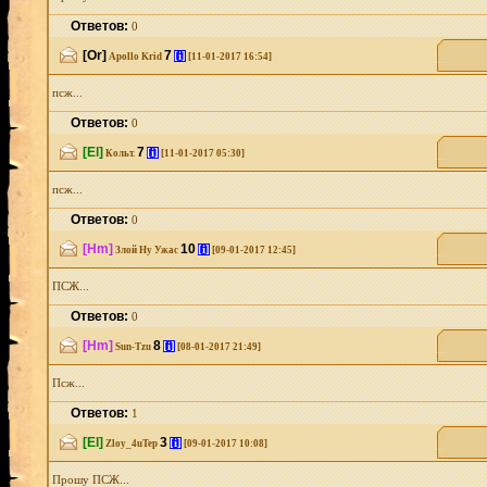
Ответов:
0
[Or]
7
[i]
Apollo Krid
[11-01-2017 16:54]
псж...
Ответов:
0
[El]
7
[i]
Кольт.
[11-01-2017 05:30]
псж...
Ответов:
0
[Hm]
10
[i]
Злой Ну Ужас
[09-01-2017 12:45]
ПСЖ...
Ответов:
0
[Hm]
8
[i]
Sun-Tzu
[08-01-2017 21:49]
Псж...
Ответов:
1
[El]
3
[i]
Zloy_4uTep
[09-01-2017 10:08]
Прошу ПСЖ...