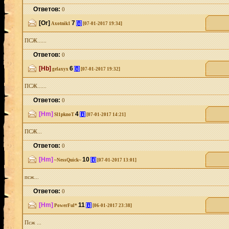
Ответов:
0
[Or]
7
[i]
Axotnik1
[07-01-2017 19:34]
ПСЖ......
Ответов:
0
[Hb]
6
[i]
gelaxyx
[07-01-2017 19:32]
ПСЖ......
Ответов:
0
[Hm]
4
[i]
Sl1pknoT
[07-01-2017 14:21]
ПСЖ...
Ответов:
0
[Hm]
10
[i]
~NessQuick~
[07-01-2017 13:01]
псж...
Ответов:
0
[Hm]
11
[i]
PowerFul*
[06-01-2017 23:38]
Псж ...