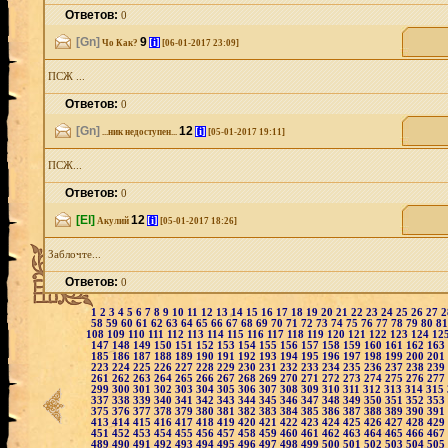
Ответов:
0
[Gn]
9
[i]
Чо Как?
[06-01-2017 23:09]
ПСЖ ...
Ответов:
0
[Gn]
12
[i]
...ник недоступен...
[05-01-2017 19:11]
ПСЖ...
Ответов:
0
[El]
12
[i]
Акулий
[05-01-2017 18:26]
Заблочте...
Ответов:
0
1
2
3
4
5
6
7
8
9
10
11
12
13
14
15
16
17
18
19
20
21
22
23
24
25
26
27
58
59
60
61
62
63
64
65
66
67
68
69
70
71
72
73
74
75
76
77
78
79
80
8
108
109
110
111
112
113
114
115
116
117
118
119
120
121
122
123
124
12
147
148
149
150
151
152
153
154
155
156
157
158
159
160
161
162
163
185
186
187
188
189
190
191
192
193
194
195
196
197
198
199
200
201
223
224
225
226
227
228
229
230
231
232
233
234
235
236
237
238
239
261
262
263
264
265
266
267
268
269
270
271
272
273
274
275
276
277
299
300
301
302
303
304
305
306
307
308
309
310
311
312
313
314
315
337
338
339
340
341
342
343
344
345
346
347
348
349
350
351
352
353
375
376
377
378
379
380
381
382
383
384
385
386
387
388
389
390
391
413
414
415
416
417
418
419
420
421
422
423
424
425
426
427
428
429
451
452
453
454
455
456
457
458
459
460
461
462
463
464
465
466
467
489
490
491
492
493
494
495
496
497
498
499
500
501
502
503
504
505