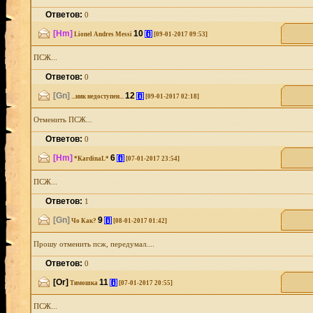
Ответов:
0
[Hm]
10
[i]
Lionel Andres Messi
[09-01-2017 09:53]
ПСЖ...
Ответов:
0
[Gn]
12
[i]
...ник недоступен...
[09-01-2017 02:18]
Отменить ПСЖ...
Ответов:
0
[Hm]
6
[i]
*KardinaL*
[07-01-2017 23:54]
ПСЖ...
Ответов:
1
[Gn]
9
[i]
Чо Как?
[08-01-2017 01:42]
Прошу отменить псж, передумал....
Ответов:
0
[Or]
11
[i]
Тимошка
[07-01-2017 20:55]
ПСЖ...