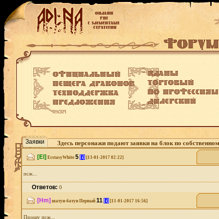
Заявки
Здесь персонажи подают заявки на блок по собственно
[El]
5
[i]
EcstasyWhite
[13-01-2017 02:22]
псж...
Ответов:
0
[Hm]
11
[i]
шатун-батун Первый
[11-01-2017 16:56]
Прошу псж...