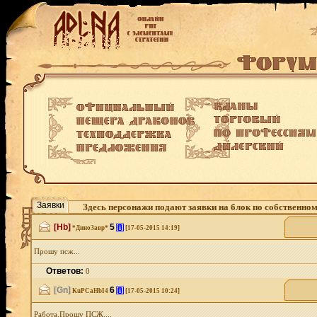
Заявки
Здесь персонажи подают заявки на блок по собственно
[Hb]
5
[i]
*ДиноЗавр*
[17-05-2015 14:19]
Прошу псж...
Ответов:
0
[Gn]
6
[i]
KuPCaHbI4
[17-05-2015 10:24]
Работа.Прошу ПСЖ....