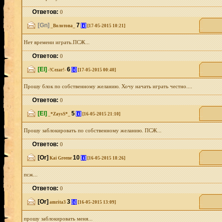
Ответов:
0
[Gn]
7
[i]
_Волотова_
[17-05-2015 10:21]
Нет времени играть.ПСЖ...
Ответов:
0
[El]
6
[i]
-!Cezar!-
[17-05-2015 00:40]
Прошу блок по собственному желанию. Хочу начать играть честно....
Ответов:
0
[El]
5
[i]
_*ZaysS*_
[16-05-2015 21:10]
Прошу заблокировать по собственному желанию. ПСЖ...
Ответов:
0
[Or]
10
[i]
Kai Greene
[16-05-2015 18:26]
псж...
Ответов:
0
[Or]
3
[i]
amrita3
[16-05-2015 13:09]
прошу заблокировать меня...