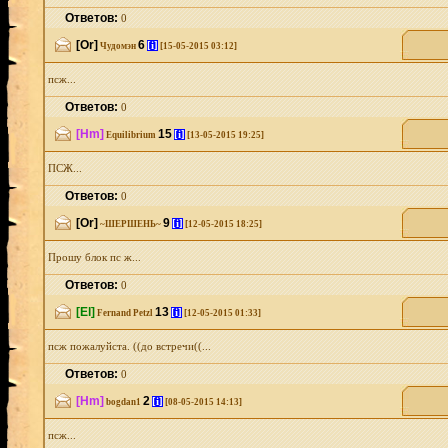
Ответов:
0
[Or]
6
[i]
Чудомэн
[15-05-2015 03:12]
псж...
Ответов:
0
[Hm]
15
[i]
Equilibrium
[13-05-2015 19:25]
ПСЖ...
Ответов:
0
[Or]
9
[i]
~ШЕРШЕНЬ~
[12-05-2015 18:25]
Прошу блок пс ж...
Ответов:
0
[El]
13
[i]
Fernand Petzl
[12-05-2015 01:33]
псж пожалуйста. ((до встречи((...
Ответов:
0
[Hm]
2
[i]
bogdan1
[08-05-2015 14:13]
псж...