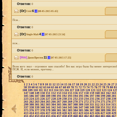
Ответов:
0
[Or]
6
[i]
Uriel
[08-05-2015 05:45]
Псж...
Ответов:
0
[Or]
4
[i]
Single-Malt
[07-05-2015 23:54]
псж...
Ответов:
0
[Hm]
11
[i]
Джон Престон
[07-05-2015 17:25]
Всем кого знал - огромное вам спасибо! Без вас игра была бы менее интересно
ПСЖ. И, если можно, причину...
Ответов:
0
1
2
3
4
5
6
7
8
9
10
11
12
13
14
15
16
17
18
19
20
21
22
23
24
25
26
27
58
59
60
61
62
63
64
65
66
67
68
69
70
71
72
73
74
75
76
77
78
79
80
8
108
109
110
111
112
113
114
115
116
117
118
119
120
121
122
123
124
12
147
148
149
150
151
152
153
154
155
156
157
158
159
160
161
162
163
185
186
187
188
189
190
191
192
193
194
195
196
197
198
199
200
201
223
224
225
226
227
228
229
230
231
232
233
234
235
236
237
238
239
261
262
263
264
265
266
267
268
269
270
271
272
273
274
275
276
277
299
300
301
302
303
304
305
306
307
308
309
310
311
312
313
314
315
337
338
339
340
341
342
343
344
345
346
347
348
349
350
351
352
353
375
376
377
378
379
380
381
382
383
384
385
386
387
388
389
390
391
413
414
415
416
417
418
419
420
421
422
423
424
425
426
427
428
429
451
452
453
454
455
456
457
458
459
460
461
462
463
464
465
466
467