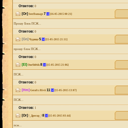
Ответов:
0
[Or]
7
[i]
SeerDamage
[16-05-2015 00:21]
Прошу Блок ПСЖ...
Ответов:
0
[Gn]
5
[i]
Чудище
[15-05-2015 21:11]
прошу блок ПСЖ...
Ответов:
0
[El]
8
[i]
OneSh0tik
[15-05-2015 21:06]
ПСЖ...
Ответов:
0
[Hm]
11
[i]
Geralt z Rivii
[15-05-2015 13:07]
ПСЖ...
Ответов:
1
[Or]
8
[i]
!_Дрогар_!
[15-05-2015 03:44]
псж...