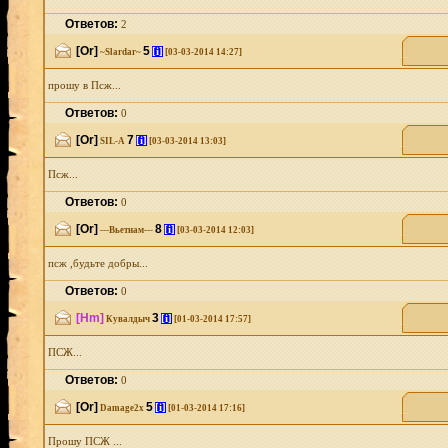
Ответов:
2
[Or]
5
[i]
~Slardar~
[03-03-2014 14:27]
прошу в Псж...
Ответов:
0
[Or]
7
[i]
SIL-A
[03-03-2014 13:03]
Псж...
Ответов:
0
[Or]
8
[i]
---Вьетнам---
[03-03-2014 12:03]
псж ,будьте добры...
Ответов:
0
[Hm]
3
[i]
Кувалдыч
[01-03-2014 17:57]
ПСЖ...
Ответов:
0
[Or]
5
[i]
Damage2x
[01-03-2014 17:16]
Прошу ПСЖ ...