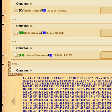
Ответов:
0
[Or]
8
[i]
Henry_Morgan
[25-02-2014 20:17]
псж...
Ответов:
0
[El]
11
[i]
Diego Bianchi
[25-02-2014 16:14]
псж.......
Ответов:
0
[El]
3
[i]
~Симптом*Апоника~
[25-02-2014 02:09]
псж...
Ответов:
0
1
2
3
4
5
6
7
8
9
10
11
12
13
14
15
16
17
18
19
20
21
22
23
24
25
26
27
58
59
60
61
62
63
64
65
66
67
68
69
70
71
72
73
74
75
76
77
78
79
80
8
108
109
110
111
112
113
114
115
116
117
118
119
120
121
122
123
124
12
147
148
149
150
151
152
153
154
155
156
157
158
159
160
161
162
163
185
186
187
188
189
190
191
192
193
194
195
196
197
198
199
200
201
223
224
225
226
227
228
229
230
231
232
233
234
235
236
237
238
239
261
262
263
264
265
266
267
268
269
270
271
272
273
274
275
276
277
299
300
301
302
303
304
305
306
307
308
309
310
311
312
313
314
315
337
338
339
340
341
342
343
344
345
346
347
348
349
350
351
352
353
375
376
377
378
379
380
381
382
383
384
385
386
387
388
389
390
391
413
414
415
416
417
418
419
420
421
422
423
424
425
426
427
428
429
451
452
453
454
455
456
457
458
459
460
461
462
463
464
465
466
467
489
490
491
492
493
494
495
496
497
498
499
500
501
502
503
504
505