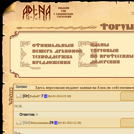
Заявки
Здесь персонажи подают заявки на блок по собственно
[Or]
7
[i]
DalkeR*
[04-03-2014 19:38]
ПСЖ...
Ответов:
0
[Gn]
29
[i]
Избалованная
[03-03-2014 12:20]
Псж....