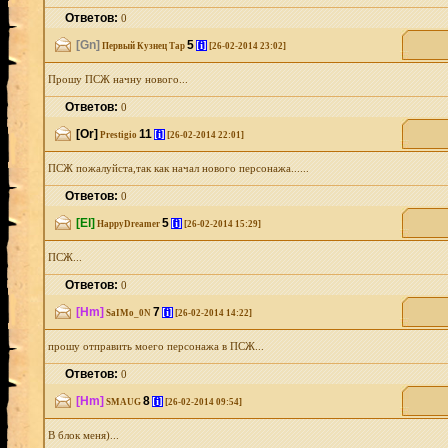
Ответов:
0
[Gn]
5
[i]
Первый Кузнец Тар
[26-02-2014 23:02]
Прошу ПСЖ начну нового...
Ответов:
0
[Or]
11
[i]
Prestigio
[26-02-2014 22:01]
ПСЖ пожалуйста,так как начал нового персонажа......
Ответов:
0
[El]
5
[i]
HappyDreamer
[26-02-2014 15:29]
ПСЖ...
Ответов:
0
[Hm]
7
[i]
SaIMo_0N
[26-02-2014 14:22]
прошу отправить моего персонажа в ПСЖ...
Ответов:
0
[Hm]
8
[i]
SMAUG
[26-02-2014 09:54]
В блок меня)...