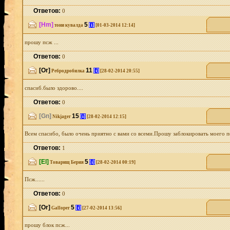
Ответов:
0
[Hm]
5
[i]
тони кувалда
[01-03-2014 12:14]
прошу псж ...
Ответов:
0
[Or]
11
[i]
Ребродробилка
[28-02-2014 20:55]
спасиб.было здорово....
Ответов:
0
[Gn]
15
[i]
Nikjager
[28-02-2014 12:15]
Всем спасибо, было очень приятно с вами со всеми.Прошу заблокировать моего пе
Ответов:
1
[El]
5
[i]
Товарищ Берия
[28-02-2014 00:19]
Псж......
Ответов:
0
[Or]
5
[i]
Galloper
[27-02-2014 13:56]
прошу блок псж...