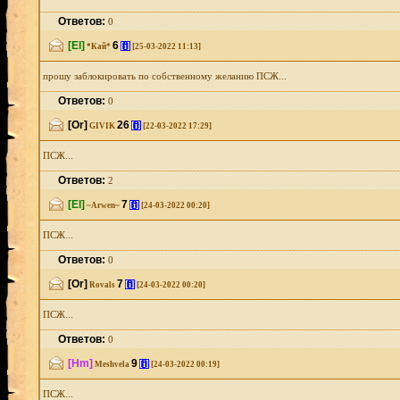
Ответов:
0
[El]
6
[i]
*Кай*
[25-03-2022 11:13]
прошу заблокировать по собственному желанию ПСЖ...
Ответов:
0
[Or]
26
[i]
GIVIK
[22-03-2022 17:29]
ПСЖ...
Ответов:
2
[El]
7
[i]
~Arwen~
[24-03-2022 00:20]
ПСЖ...
Ответов:
0
[Or]
7
[i]
Rovals
[24-03-2022 00:20]
ПСЖ...
Ответов:
0
[Hm]
9
[i]
Meshvela
[24-03-2022 00:19]
ПСЖ...