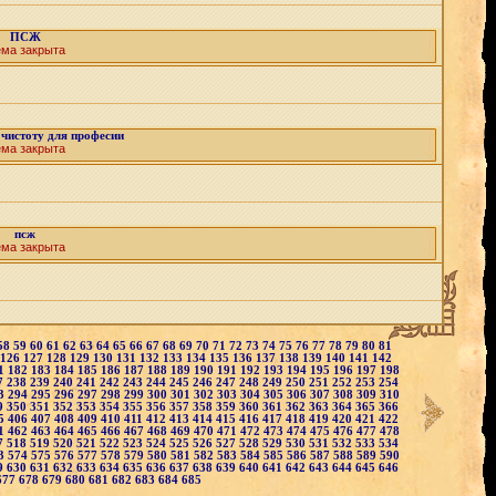
ПСЖ
ема закрыта
 чистоту для професии
ема закрыта
псж
ема закрыта
58
59
60
61
62
63
64
65
66
67
68
69
70
71
72
73
74
75
76
77
78
79
80
81
126
127
128
129
130
131
132
133
134
135
136
137
138
139
140
141
142
1
182
183
184
185
186
187
188
189
190
191
192
193
194
195
196
197
198
7
238
239
240
241
242
243
244
245
246
247
248
249
250
251
252
253
254
3
294
295
296
297
298
299
300
301
302
303
304
305
306
307
308
309
310
9
350
351
352
353
354
355
356
357
358
359
360
361
362
363
364
365
366
5
406
407
408
409
410
411
412
413
414
415
416
417
418
419
420
421
422
1
462
463
464
465
466
467
468
469
470
471
472
473
474
475
476
477
478
7
518
519
520
521
522
523
524
525
526
527
528
529
530
531
532
533
534
3
574
575
576
577
578
579
580
581
582
583
584
585
586
587
588
589
590
9
630
631
632
633
634
635
636
637
638
639
640
641
642
643
644
645
646
677
678
679
680
681
682
683
684
685