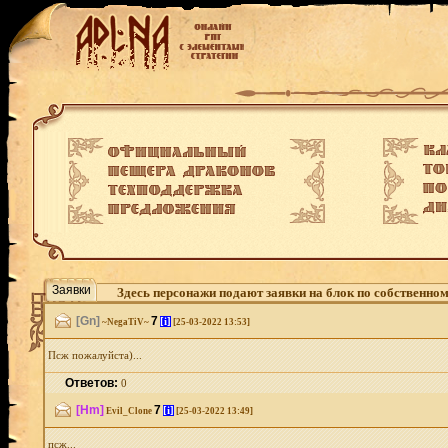
Заявки
Здесь персонажи подают заявки на блок по собственно
[Gn]
7
[i]
~NegaTiV~
[25-03-2022 13:53]
Псж пожалуйста)...
Ответов:
0
[Hm]
7
[i]
Evil_Clone
[25-03-2022 13:49]
псж...