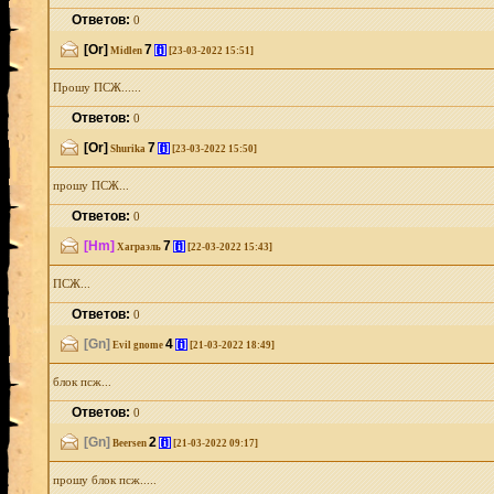
Ответов:
0
[Or]
7
[i]
Midlen
[23-03-2022 15:51]
Прошу ПСЖ......
Ответов:
0
[Or]
7
[i]
Shurika
[23-03-2022 15:50]
прошу ПСЖ...
Ответов:
0
[Hm]
7
[i]
Хаграэль
[22-03-2022 15:43]
ПСЖ...
Ответов:
0
[Gn]
4
[i]
Evil gnome
[21-03-2022 18:49]
блок псж...
Ответов:
0
[Gn]
2
[i]
Beersen
[21-03-2022 09:17]
прошу блок псж.....