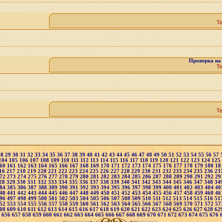
Т
Проверка на
Т
Т
28
29
30
31
32
33
34
35
36
37
38
39
40
41
42
43
44
45
46
47
48
49
50
51
52
53
54
55
56
57
104
105
106
107
108
109
110
111
112
113
114
115
116
117
118
119
120
121
122
123
124
125
60
161
162
163
164
165
166
167
168
169
170
171
172
173
174
175
176
177
178
179
180
18
16
217
218
219
220
221
222
223
224
225
226
227
228
229
230
231
232
233
234
235
236
23
72
273
274
275
276
277
278
279
280
281
282
283
284
285
286
287
288
289
290
291
292
29
28
329
330
331
332
333
334
335
336
337
338
339
340
341
342
343
344
345
346
347
348
34
84
385
386
387
388
389
390
391
392
393
394
395
396
397
398
399
400
401
402
403
404
40
40
441
442
443
444
445
446
447
448
449
450
451
452
453
454
455
456
457
458
459
460
46
96
497
498
499
500
501
502
503
504
505
506
507
508
509
510
511
512
513
514
515
516
51
52
553
554
555
556
557
558
559
560
561
562
563
564
565
566
567
568
569
570
571
572
57
08
609
610
611
612
613
614
615
616
617
618
619
620
621
622
623
624
625
626
627
628
62
5
656
657
658
659
660
661
662
663
664
665
666
667
668
669
670
671
672
673
674
675
676