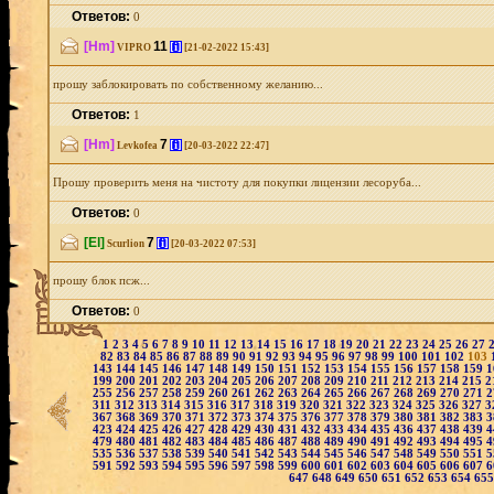
Ответов:
0
[Hm]
11
[i]
VIPRO
[21-02-2022 15:43]
прошу заблокировать по собственному желанию...
Ответов:
1
[Hm]
7
[i]
Levkofea
[20-03-2022 22:47]
Прошу проверить меня на чистоту для покупки лицензии лесоруба...
Ответов:
0
[El]
7
[i]
Scurlion
[20-03-2022 07:53]
прошу блок псж...
Ответов:
0
1
2
3
4
5
6
7
8
9
10
11
12
13
14
15
16
17
18
19
20
21
22
23
24
25
26
27
82
83
84
85
86
87
88
89
90
91
92
93
94
95
96
97
98
99
100
101
102
103
143
144
145
146
147
148
149
150
151
152
153
154
155
156
157
158
159
1
199
200
201
202
203
204
205
206
207
208
209
210
211
212
213
214
215
2
255
256
257
258
259
260
261
262
263
264
265
266
267
268
269
270
271
2
311
312
313
314
315
316
317
318
319
320
321
322
323
324
325
326
327
3
367
368
369
370
371
372
373
374
375
376
377
378
379
380
381
382
383
3
423
424
425
426
427
428
429
430
431
432
433
434
435
436
437
438
439
4
479
480
481
482
483
484
485
486
487
488
489
490
491
492
493
494
495
4
535
536
537
538
539
540
541
542
543
544
545
546
547
548
549
550
551
5
591
592
593
594
595
596
597
598
599
600
601
602
603
604
605
606
607
6
647
648
649
650
651
652
653
654
65