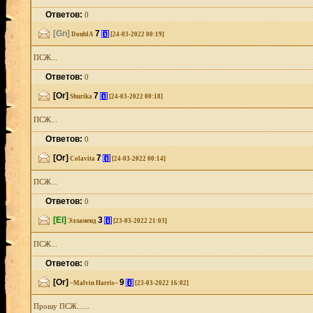
Ответов:
0
[Gn]
7
[i]
DoublA
[24-03-2022 00:19]
ПСЖ...
Ответов:
0
[Or]
7
[i]
Shurika
[24-03-2022 00:18]
ПСЖ...
Ответов:
0
[Or]
7
[i]
Colavita
[24-03-2022 00:14]
ПСЖ...
Ответов:
0
[El]
3
[i]
Элламенд
[23-03-2022 21:03]
ПСЖ...
Ответов:
0
[Or]
9
[i]
~Malvin Harris~
[23-03-2022 16:02]
Прошу ПСЖ......