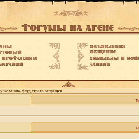
му желанию. флуд строго запрещен
Т
Т