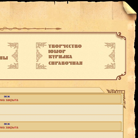
псж
ема закрыта
псж
ема закрыта