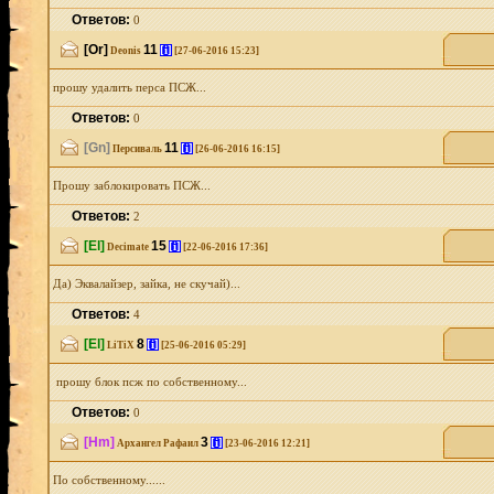
Ответов:
0
[Or]
11
[i]
Deonis
[27-06-2016 15:23]
прошу удалить перса ПСЖ...
Ответов:
0
[Gn]
11
[i]
Персиваль
[26-06-2016 16:15]
Прошу заблокировать ПСЖ...
Ответов:
2
[El]
15
[i]
Decimate
[22-06-2016 17:36]
Да) Эквалайзер, зайка, не скучай)...
Ответов:
4
[El]
8
[i]
LiTiX
[25-06-2016 05:29]
прошу блок псж по собственному...
Ответов:
0
[Hm]
3
[i]
Архангел Рафаил
[23-06-2016 12:21]
По собственному......