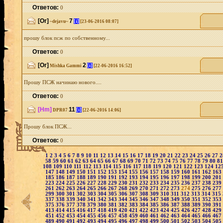
Ответов:
0
[Or]
7
[i]
~dejavu~
[23-06-2016 08:07]
прошу блок псж по собственному...
Ответов:
0
[Or]
2
[i]
Mishka Gammi
[22-06-2016 16:52]
Прошу ПСЖ начинаю нового....
Ответов:
0
[Hm]
11
[i]
DPR07
[22-06-2016 14:06]
Прошу блок ПСЖ...
Ответов:
0
1
2
3
4
5
6
7
8
9
10
11
12
13
14
15
16
17
18
19
20
21
22
23
24
25
26
27
58
59
60
61
62
63
64
65
66
67
68
69
70
71
72
73
74
75
76
77
78
79
80
8
108
109
110
111
112
113
114
115
116
117
118
119
120
121
122
123
124
12
147
148
149
150
151
152
153
154
155
156
157
158
159
160
161
162
163
185
186
187
188
189
190
191
192
193
194
195
196
197
198
199
200
201
223
224
225
226
227
228
229
230
231
232
233
234
235
236
237
238
239
261
262
263
264
265
266
267
268
269
270
271
272
273
274
275
276
277
299
300
301
302
303
304
305
306
307
308
309
310
311
312
313
314
315
337
338
339
340
341
342
343
344
345
346
347
348
349
350
351
352
353
375
376
377
378
379
380
381
382
383
384
385
386
387
388
389
390
391
413
414
415
416
417
418
419
420
421
422
423
424
425
426
427
428
429
451
452
453
454
455
456
457
458
459
460
461
462
463
464
465
466
467
489
490
491
492
493
494
495
496
497
498
499
500
501
502
503
504
505