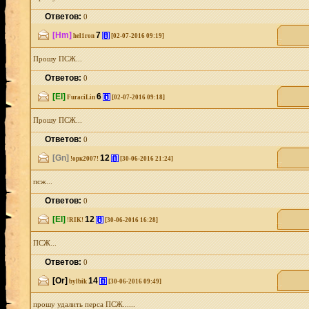
Ответов:
0
[Hm]
7
[i]
hel1ron
[02-07-2016 09:19]
Прошу ПСЖ...
Ответов:
0
[El]
6
[i]
FuraciLin
[02-07-2016 09:18]
Прошу ПСЖ...
Ответов:
0
[Gn]
12
[i]
!орк2007!
[30-06-2016 21:24]
псж...
Ответов:
0
[El]
12
[i]
!RIK!
[30-06-2016 16:28]
ПСЖ...
Ответов:
0
[Or]
14
[i]
bylbik
[30-06-2016 09:49]
прошу удалить перса ПСЖ......