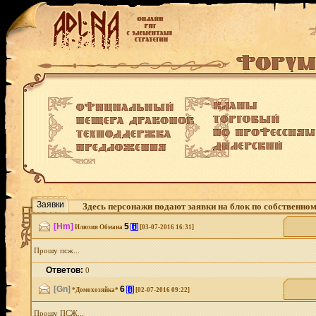
Заявки
Здесь персонажи подают заявки на блок по собственно
[Hm]
5
[i]
Илюзия Обмана
[03-07-2016 16:31]
Прошу псж...
Ответов:
0
[Gn]
6
[i]
*Домохозяйка*
[02-07-2016 09:22]
Прошу ПСЖ...