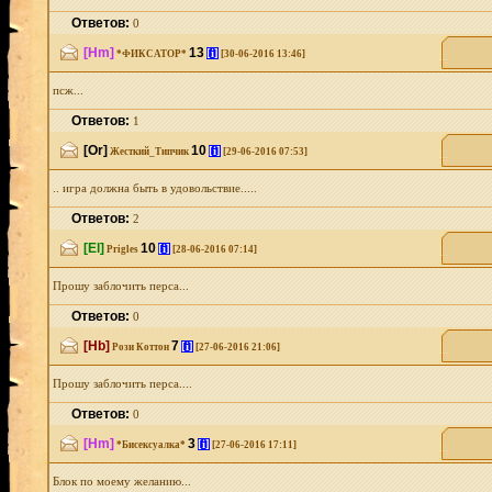
Ответов:
0
[Hm]
13
[i]
*ФИКСАТОР*
[30-06-2016 13:46]
псж...
Ответов:
1
[Or]
10
[i]
Жесткий_Типчик
[29-06-2016 07:53]
.. игра должна быть в удовольствие.....
Ответов:
2
[El]
10
[i]
Prigles
[28-06-2016 07:14]
Прошу заблочить перса...
Ответов:
0
[Hb]
7
[i]
Рози Коттон
[27-06-2016 21:06]
Прошу заблочить перса....
Ответов:
0
[Hm]
3
[i]
*Бисексуалка*
[27-06-2016 17:11]
Блок по моему желанию...