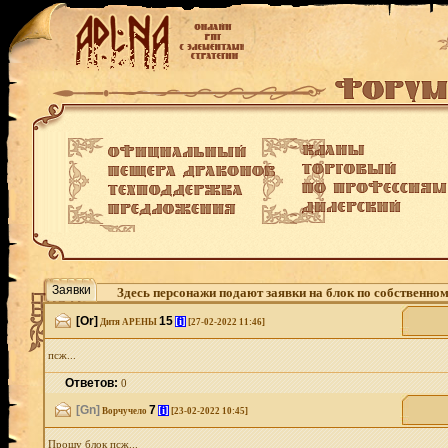
Заявки
Здесь персонажи подают заявки на блок по собственно
[Or]
15
[i]
Дитя АРЕНЫ
[27-02-2022 11:46]
псж...
Ответов:
0
[Gn]
7
[i]
Ворчучело
[23-02-2022 10:45]
Прошу блок псж...