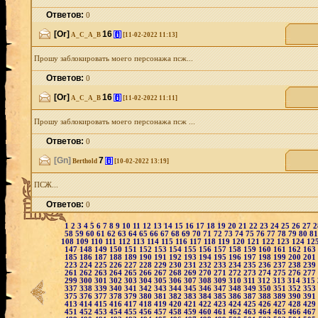
Ответов:
0
[Or]
16
[i]
A_C_A_B
[11-02-2022 11:13]
Прошу заблокировать моего персонажа псж...
Ответов:
0
[Or]
16
[i]
A_C_A_B
[11-02-2022 11:11]
Прошу заблокировать моего персонажа псж ...
Ответов:
0
[Gn]
7
[i]
Berthold
[10-02-2022 13:19]
ПСЖ...
Ответов:
0
1
2
3
4
5
6
7
8
9
10
11
12
13
14
15
16
17
18
19
20
21
22
23
24
25
26
27
58
59
60
61
62
63
64
65
66
67
68
69
70
71
72
73
74
75
76
77
78
79
80
8
108
109
110
111
112
113
114
115
116
117
118
119
120
121
122
123
124
12
147
148
149
150
151
152
153
154
155
156
157
158
159
160
161
162
163
185
186
187
188
189
190
191
192
193
194
195
196
197
198
199
200
201
223
224
225
226
227
228
229
230
231
232
233
234
235
236
237
238
239
261
262
263
264
265
266
267
268
269
270
271
272
273
274
275
276
277
299
300
301
302
303
304
305
306
307
308
309
310
311
312
313
314
315
337
338
339
340
341
342
343
344
345
346
347
348
349
350
351
352
353
375
376
377
378
379
380
381
382
383
384
385
386
387
388
389
390
391
413
414
415
416
417
418
419
420
421
422
423
424
425
426
427
428
429
451
452
453
454
455
456
457
458
459
460
461
462
463
464
465
466
467