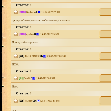
Ответов:
0
[Hm]
3
[i]
Koshara
[16-02-2022 22:00]
прошу заблокировать по собственному желанию...
Ответов:
0
[Hm]
8
[i]
курбик
[16-02-2022 15:57]
Прошу заблокировать ...
Ответов:
0
[Or]
16
[i]
JA JA BINKS
[09-02-2022 00:59]
ПСЖ...
Ответов:
1
[El]
7
[i]
Sondi
[15-02-2022 04:39]
Псж...
Ответов:
0
[Or]
34
[i]
PAPOV
[25-01-2022 17:09]
псж...