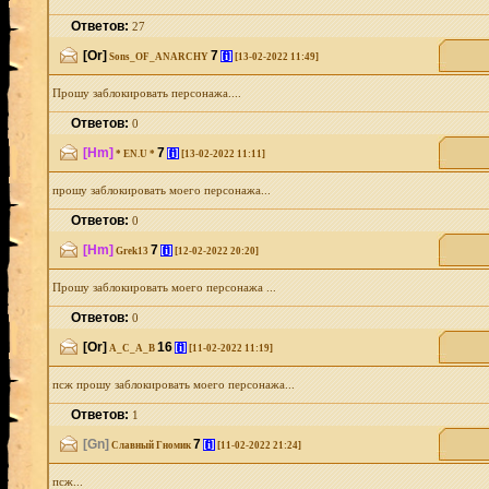
Ответов:
27
[Or]
7
[i]
Sons_OF_ANARCHY
[13-02-2022 11:49]
Прошу заблокировать персонажа....
Ответов:
0
[Hm]
7
[i]
* EN.U *
[13-02-2022 11:11]
прошу заблокировать моего персонажа...
Ответов:
0
[Hm]
7
[i]
Grek13
[12-02-2022 20:20]
Прошу заблокировать моего персонажа ...
Ответов:
0
[Or]
16
[i]
A_C_A_B
[11-02-2022 11:19]
псж прошу заблокировать моего персонажа...
Ответов:
1
[Gn]
7
[i]
Славный Гномик
[11-02-2022 21:24]
псж...