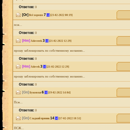
Ответов:
0
[Or]
7
[i]
Всё хорошо
[23-02-2022 00:19]
псж...
Ответов:
0
[Hm]
3
[i]
Adoveeek
[21-02-2022 12:29]
прошу заблокировать по собственному желанию...
Ответов:
0
[Hm]
3
[i]
Adovek
[21-02-2022 12:29]
прошу заблокировать по собственному желанию...
Ответов:
0
[Gn]
6
[i]
Буковски
[19-02-2022 14:04]
Псж...
Ответов:
0
[Gn]
14
[i]
Сладкий пряник
[17-02-2022 10:51]
ПСЖ...