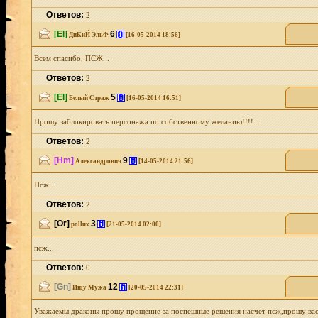
Ответов:
2
[El]
6
[i]
ДиКиЙ ЭльФ
[16-05-2014 18:56]
Всем спасибо, ПСЖ...
Ответов:
2
[El]
5
[i]
Белый Страж
[16-05-2014 16:51]
Прошу заблокировать персонажа по собственному желанию!!!!...
Ответов:
2
[Hm]
9
[i]
Александрович
[14-05-2014 21:56]
Псж...
Ответов:
2
[Or]
3
[i]
pollux
[21-05-2014 02:00]
псж...
Ответов:
0
[Gn]
12
[i]
Ищу Мужа
[20-05-2014 22:31]
Уважаемы драконы прошу прощение за поспешные решения насчёт псж,прошу вас н