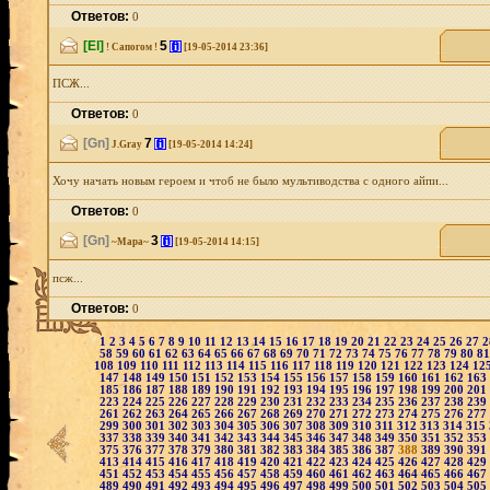
Ответов:
0
[El]
5
[i]
! Сапогом !
[19-05-2014 23:36]
ПСЖ...
Ответов:
0
[Gn]
7
[i]
J.Gray
[19-05-2014 14:24]
Хочу начать новым героем и чтоб не было мультиводства с одного айпи...
Ответов:
0
[Gn]
3
[i]
~Мара~
[19-05-2014 14:15]
псж...
Ответов:
0
1
2
3
4
5
6
7
8
9
10
11
12
13
14
15
16
17
18
19
20
21
22
23
24
25
26
27
58
59
60
61
62
63
64
65
66
67
68
69
70
71
72
73
74
75
76
77
78
79
80
8
108
109
110
111
112
113
114
115
116
117
118
119
120
121
122
123
124
12
147
148
149
150
151
152
153
154
155
156
157
158
159
160
161
162
163
185
186
187
188
189
190
191
192
193
194
195
196
197
198
199
200
201
223
224
225
226
227
228
229
230
231
232
233
234
235
236
237
238
239
261
262
263
264
265
266
267
268
269
270
271
272
273
274
275
276
277
299
300
301
302
303
304
305
306
307
308
309
310
311
312
313
314
315
337
338
339
340
341
342
343
344
345
346
347
348
349
350
351
352
353
375
376
377
378
379
380
381
382
383
384
385
386
387
388
389
390
391
413
414
415
416
417
418
419
420
421
422
423
424
425
426
427
428
429
451
452
453
454
455
456
457
458
459
460
461
462
463
464
465
466
467
489
490
491
492
493
494
495
496
497
498
499
500
501
502
503
504
505