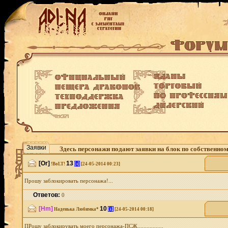
Заявки
Здесь персонажи подают заявки на блок по собственно
[Or]
13
[i]
!BoLT!
[24-05-2014 00:23]
Прошу заблокировать персонажа!...
Ответов:
0
[Hm]
10
[i]
Наденька Любимка*
[24-05-2014 00:18]
ПРошу заблокирувать моего персонажа-ПСЖ.................