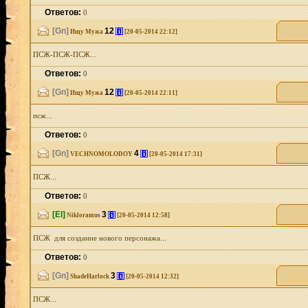
Ответов:
0
[Gn]
12
[i]
Ищу Мужа
[20-05-2014 22:12]
ПСЖ-ПСЖ-ПСЖ...
Ответов:
0
[Gn]
12
[i]
Ищу Мужа
[20-05-2014 22:11]
псж...
Ответов:
0
[Gn]
4
[i]
VECHNOMOLODOY
[20-05-2014 17:31]
ПСЖ...
Ответов:
0
[El]
3
[i]
Nikloramus
[20-05-2014 12:58]
ПСЖ для создание нового персонажа...
Ответов:
0
[Gn]
3
[i]
ShadeHarlock
[20-05-2014 12:32]
ПСЖ...