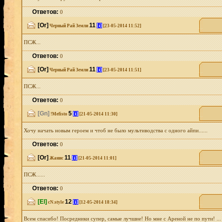
Ответов:
0
[Or]
11
[i]
Черный Рай Земли
[23-05-2014 11:52]
ПСЖ...
Ответов:
0
[Or]
11
[i]
Черный Рай Земли
[23-05-2014 11:51]
ПСЖ...
Ответов:
0
[Gn]
5
[i]
!Mefisto
[21-05-2014 11:30]
Хочу начать новым героем и чтоб не было мультиводства с одного айпи......
Ответов:
0
[Or]
11
[i]
Жанис
[21-05-2014 11:01]
ПСЖ......
Ответов:
0
[El]
12
[i]
cN.style
[12-05-2014 18:34]
Всем спасибо! Посредники супер, самые лучшие! Но мне с Ареной не по пути! ...