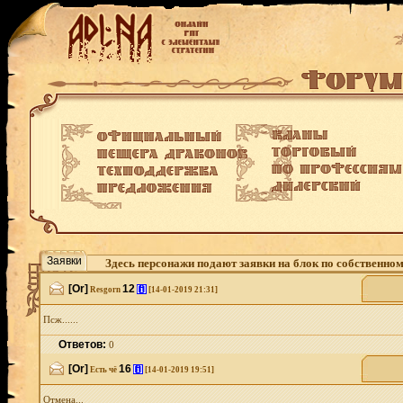
Заявки
Здесь персонажи подают заявки на блок по собственно
[Or]
12
[i]
Resgorn
[14-01-2019 21:31]
Псж......
Ответов:
0
[Or]
16
[i]
Есть чё
[14-01-2019 19:51]
Отмена...