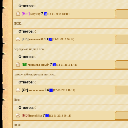
Ответов:
0
[Hm]
7
[i]
MayDay
[13-01-2019 18:10]
ПСЖ...
Ответов:
0
[Gn]
13
[i]
волчонок88
[13-01-2019 00:14]
передумал идти в псж...
Ответов:
0
[El]
7
[i]
*гендальф серый*
[12-01-2019 17:45]
прошу заблокировать по псж...
Ответов:
0
[Or]
14
[i]
кислая слива
[12-01-2019 16:14]
Псж...
Ответов:
0
[Hb]
7
[i]
impre55ive
[12-01-2019 00:11]
ПСЖ...