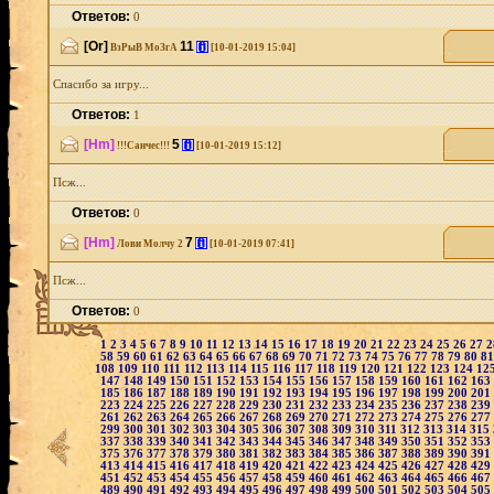
Ответов:
0
[Or]
11
[i]
ВзРыВ МоЗгА
[10-01-2019 15:04]
Спасибо за игру...
Ответов:
1
[Hm]
5
[i]
!!!Санчес!!!
[10-01-2019 15:12]
Псж...
Ответов:
0
[Hm]
7
[i]
Лови Молчу 2
[10-01-2019 07:41]
Псж...
Ответов:
0
1
2
3
4
5
6
7
8
9
10
11
12
13
14
15
16
17
18
19
20
21
22
23
24
25
26
27
58
59
60
61
62
63
64
65
66
67
68
69
70
71
72
73
74
75
76
77
78
79
80
8
108
109
110
111
112
113
114
115
116
117
118
119
120
121
122
123
124
12
147
148
149
150
151
152
153
154
155
156
157
158
159
160
161
162
163
185
186
187
188
189
190
191
192
193
194
195
196
197
198
199
200
201
223
224
225
226
227
228
229
230
231
232
233
234
235
236
237
238
239
261
262
263
264
265
266
267
268
269
270
271
272
273
274
275
276
277
299
300
301
302
303
304
305
306
307
308
309
310
311
312
313
314
315
337
338
339
340
341
342
343
344
345
346
347
348
349
350
351
352
353
375
376
377
378
379
380
381
382
383
384
385
386
387
388
389
390
391
413
414
415
416
417
418
419
420
421
422
423
424
425
426
427
428
429
451
452
453
454
455
456
457
458
459
460
461
462
463
464
465
466
467
489
490
491
492
493
494
495
496
497
498
499
500
501
502
503
504
505