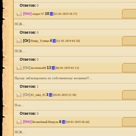
Ответов:
0
[Hm]
10
[i]
сварог 97
[11-01-2019 18:57]
ПСЖ...
Ответов:
0
[Or]
4
[i]
Птица_Тупица
[11-01-2019 04:58]
ПСЖ...
Ответов:
0
[Gn]
13
[i]
волчонок88
[04-01-2019 01:11]
Прошу заблокировать по собственному желанию!!...
Ответов:
1
[Gn]
3
[i]
05_taha_05
[10-01-2019 22:30]
Псж...
Ответов:
0
[Hm]
6
[i]
Волшебный Пендель
[10-01-2019 20:44]
ПСЖ...