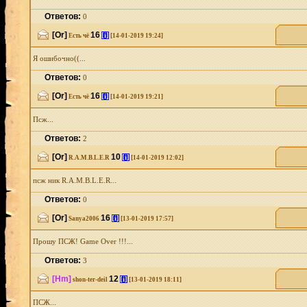
Ответов:
0
[Or]
16
[i]
Есть чё
[14-01-2019 19:24]
Я ошибочно((...
Ответов:
0
[Or]
16
[i]
Есть чё
[14-01-2019 19:21]
Псж...
Ответов:
2
[Or]
10
[i]
R.A.M.B.L.E.R
[14-01-2019 12:02]
псж ник R.A.M.B.L.E.R...
Ответов:
0
[Or]
16
[i]
Sanya2006
[13-01-2019 17:57]
Прошу ПСЖ! Game Over !!!...
Ответов:
3
[Hm]
12
[i]
shon-ter-deil
[13-01-2019 18:11]
ПСЖ...