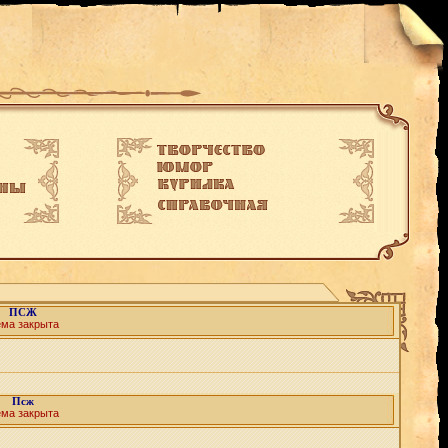
ПСЖ
ема закрыта
Псж
ема закрыта