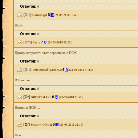
Ответов:
0
[Gn]
6
[i]
КызылКурт
[26-09-2018 16:45]
ПСЖ...
Ответов:
0
[Hm]
7
[i]
Гвага
[24-09-2018 20:23]
Прошу отправить этот персонажа в ПСЖ...
Ответов:
0
[Gn]
4
[i]
Помазанный Дьяволом
[24-09-2018 01:13]
В блок спс...
Ответов:
0
[Or]
8
[i]
GHOSTEMANE
[23-09-2018 23:51]
Прошу в ПСЖ....
Ответов:
0
[Or]
6
[i]
Security_Official
[23-09-2018 22:10]
Псж...