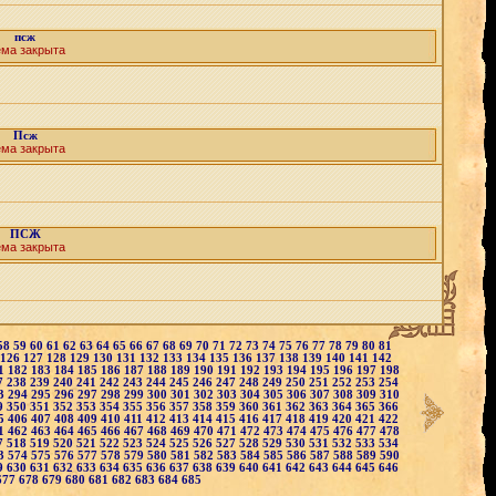
псж
ема закрыта
Псж
ема закрыта
ПСЖ
ема закрыта
58
59
60
61
62
63
64
65
66
67
68
69
70
71
72
73
74
75
76
77
78
79
80
81
126
127
128
129
130
131
132
133
134
135
136
137
138
139
140
141
142
1
182
183
184
185
186
187
188
189
190
191
192
193
194
195
196
197
198
7
238
239
240
241
242
243
244
245
246
247
248
249
250
251
252
253
254
3
294
295
296
297
298
299
300
301
302
303
304
305
306
307
308
309
310
9
350
351
352
353
354
355
356
357
358
359
360
361
362
363
364
365
366
5
406
407
408
409
410
411
412
413
414
415
416
417
418
419
420
421
422
1
462
463
464
465
466
467
468
469
470
471
472
473
474
475
476
477
478
7
518
519
520
521
522
523
524
525
526
527
528
529
530
531
532
533
534
3
574
575
576
577
578
579
580
581
582
583
584
585
586
587
588
589
590
9
630
631
632
633
634
635
636
637
638
639
640
641
642
643
644
645
646
677
678
679
680
681
682
683
684
685