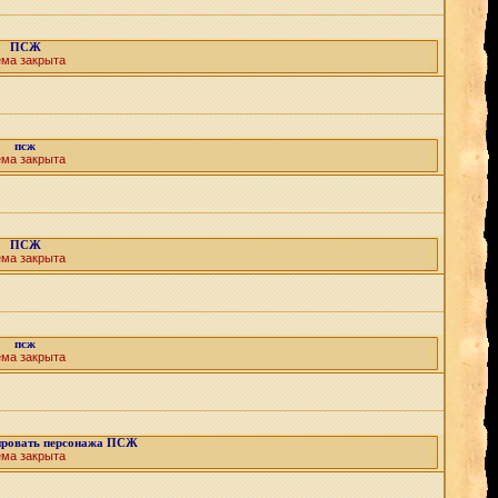
ПСЖ
ема закрыта
псж
ема закрыта
ПСЖ
ема закрыта
псж
ема закрыта
ировать персонажа ПСЖ
ема закрыта