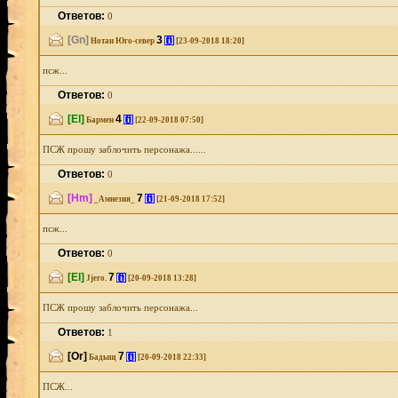
Ответов:
0
[Gn]
3
[i]
Нотан Юго-север
[23-09-2018 18:20]
псж...
Ответов:
0
[El]
4
[i]
Бармен
[22-09-2018 07:50]
ПСЖ прошу заблочить персонажа......
Ответов:
0
[Hm]
7
[i]
_Амнезия_
[21-09-2018 17:52]
псж...
Ответов:
0
[El]
7
[i]
Jjero.
[20-09-2018 13:28]
ПСЖ прошу заблочить персонажа...
Ответов:
1
[Or]
7
[i]
Бадыщ
[20-09-2018 22:33]
ПСЖ...