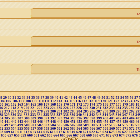
Т
Т
Т
28
29
30
31
32
33
34
35
36
37
38
39
40
41
42
43
44
45
46
47
48
49
50
51
52
53
54
55
56
57
104
105
106
107
108
109
110
111
112
113
114
115
116
117
118
119
120
121
122
123
124
125
60
161
162
163
164
165
166
167
168
169
170
171
172
173
174
175
176
177
178
179
180
18
16
217
218
219
220
221
222
223
224
225
226
227
228
229
230
231
232
233
234
235
236
23
72
273
274
275
276
277
278
279
280
281
282
283
284
285
286
287
288
289
290
291
292
29
28
329
330
331
332
333
334
335
336
337
338
339
340
341
342
343
344
345
346
347
348
34
84
385
386
387
388
389
390
391
392
393
394
395
396
397
398
399
400
401
402
403
404
40
40
441
442
443
444
445
446
447
448
449
450
451
452
453
454
455
456
457
458
459
460
46
96
497
498
499
500
501
502
503
504
505
506
507
508
509
510
511
512
513
514
515
516
51
52
553
554
555
556
557
558
559
560
561
562
563
564
565
566
567
568
569
570
571
572
57
08
609
610
611
612
613
614
615
616
617
618
619
620
621
622
623
624
625
626
627
628
62
5
656
657
658
659
660
661
662
663
664
665
666
667
668
669
670
671
672
673
674
675
676