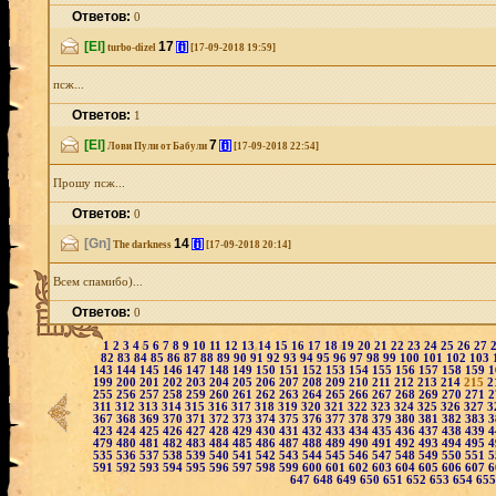
Ответов:
0
[El]
17
[i]
turbo-dizel
[17-09-2018 19:59]
псж...
Ответов:
1
[El]
7
[i]
Лови Пули от Бабули
[17-09-2018 22:54]
Прошу псж...
Ответов:
0
[Gn]
14
[i]
The darkness
[17-09-2018 20:14]
Всем спамибо)...
Ответов:
0
1
2
3
4
5
6
7
8
9
10
11
12
13
14
15
16
17
18
19
20
21
22
23
24
25
26
27
82
83
84
85
86
87
88
89
90
91
92
93
94
95
96
97
98
99
100
101
102
103
143
144
145
146
147
148
149
150
151
152
153
154
155
156
157
158
159
1
199
200
201
202
203
204
205
206
207
208
209
210
211
212
213
214
215
2
255
256
257
258
259
260
261
262
263
264
265
266
267
268
269
270
271
2
311
312
313
314
315
316
317
318
319
320
321
322
323
324
325
326
327
3
367
368
369
370
371
372
373
374
375
376
377
378
379
380
381
382
383
3
423
424
425
426
427
428
429
430
431
432
433
434
435
436
437
438
439
4
479
480
481
482
483
484
485
486
487
488
489
490
491
492
493
494
495
4
535
536
537
538
539
540
541
542
543
544
545
546
547
548
549
550
551
5
591
592
593
594
595
596
597
598
599
600
601
602
603
604
605
606
607
6
647
648
649
650
651
652
653
654
65