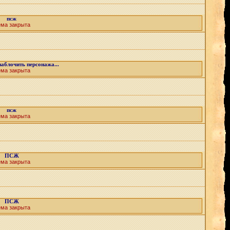
псж
ема закрыта
блочить персонажа...
ема закрыта
псж
ема закрыта
ПСЖ
ема закрыта
ПСЖ
ема закрыта