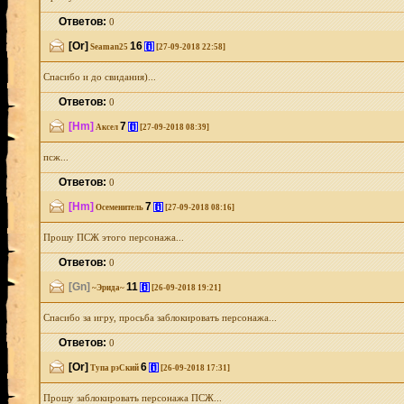
Ответов:
0
[Or]
16
[i]
Seaman25
[27-09-2018 22:58]
Спасибо и до свидания)...
Ответов:
0
[Hm]
7
[i]
Аксел
[27-09-2018 08:39]
псж...
Ответов:
0
[Hm]
7
[i]
Осеменитель
[27-09-2018 08:16]
Прошу ПСЖ этого персонажа...
Ответов:
0
[Gn]
11
[i]
~Эрида~
[26-09-2018 19:21]
Спасибо за игру, просьба заблокировать персонажа...
Ответов:
0
[Or]
6
[i]
Тупа рэСкий
[26-09-2018 17:31]
Прошу заблокировать персонажа ПСЖ...