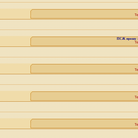
Т
ПСЖ прошу за
Т
Т
Т
Т