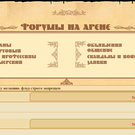
му желанию. флуд строго запрещен
Т
Т