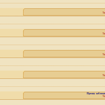
Т
Т
Т
Т
Прошу заблок
Т