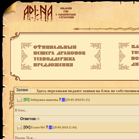
Заявки
Здесь персонажи подают заявки на блок по собственно
[El]
7
[i]
Лебёдушка маньячка
[29-09-2018 05:25]
В блок...
Ответов:
0
[Or]
7
[i]
Excuse Me!
[28-09-2018 12:04]
Прошу Псж....