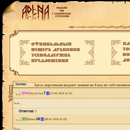
Заявки
Здесь персонажи подают заявки на блок по собственно
[Hm]
7
[i]
Kyoto San
[13-06-2020 16:32]
псж...
Ответов:
0
[El]
28
[i]
hiluro
[08-05-2020 16:28]
Псж...