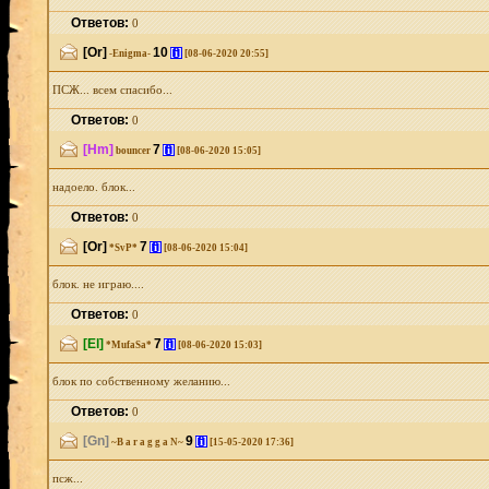
Ответов:
0
[Or]
10
[i]
-Enigma-
[08-06-2020 20:55]
ПСЖ... всем спасибо...
Ответов:
0
[Hm]
7
[i]
bouncer
[08-06-2020 15:05]
надоело. блок...
Ответов:
0
[Or]
7
[i]
*SvP*
[08-06-2020 15:04]
блок. не играю....
Ответов:
0
[El]
7
[i]
*MufaSa*
[08-06-2020 15:03]
блок по собственному желанию...
Ответов:
0
[Gn]
9
[i]
~B a r a g g a N~
[15-05-2020 17:36]
псж...