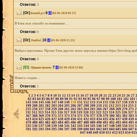
Ответов:
3
[Or]
6
[i]
Боевой дух
[04-06-2020 00:37]
В блок псж спасибо за понимание ...
Ответов:
0
[Or]
10
[i]
JIenDaL
[03-06-2020 21:25]
Выбрал персонажа. Прошу блок других моих персов,а именно:https://kovcheg.apeha
Ответов:
0
[El]
7
[i]
~Приднестровец~
[02-06-2020 13:06]
Нового создам ...
Ответов:
1
1
2
3
4
5
6
7
8
9
10
11
12
13
14
15
16
17
18
19
20
21
22
23
24
25
26
27
82
83
84
85
86
87
88
89
90
91
92
93
94
95
96
97
98
99
100
101
102
103
143
144
145
146
147
148
149
150
151
152
153
154
155
156
157
158
159
1
199
200
201
202
203
204
205
206
207
208
209
210
211
212
213
214
215
2
255
256
257
258
259
260
261
262
263
264
265
266
267
268
269
270
271
2
311
312
313
314
315
316
317
318
319
320
321
322
323
324
325
326
327
3
367
368
369
370
371
372
373
374
375
376
377
378
379
380
381
382
383
3
423
424
425
426
427
428
429
430
431
432
433
434
435
436
437
438
439
4
479
480
481
482
483
484
485
486
487
488
489
490
491
492
493
494
495
4
535
536
537
538
539
540
541
542
543
544
545
546
547
548
549
550
551
5
591
592
593
594
595
596
597
598
599
600
601
602
603
604
605
606
607
6
647
648
649
650
651
652
653
654
65