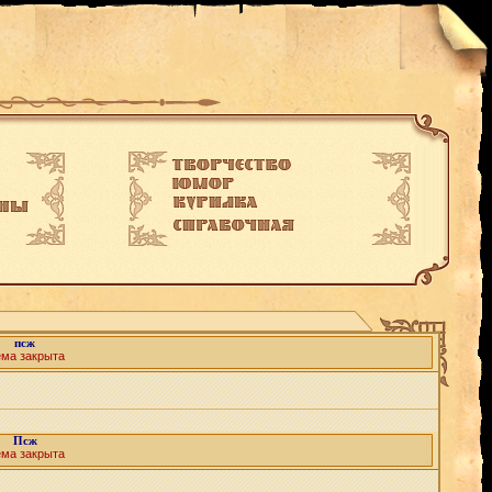
псж
ема закрыта
Псж
ема закрыта