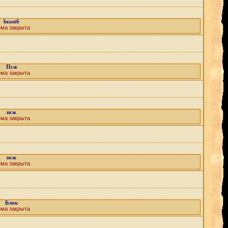
beast6
ема закрыта
Псж
ема закрыта
псж
ема закрыта
псж
ема закрыта
Блок
ема закрыта