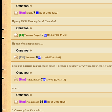
Ответов:
9
[Hm]
7
[i]
beast6
[12-06-2020 22:22]
Прошу ПСЖ Пожалуйста! Спасибо!...
Ответов:
0
[El]
12
[i]
Тамакти Джун
[12-06-2020 19:49]
Прошу блок персонажа....
Ответов:
0
[Gn]
8
[i]
Невменос
[11-06-2020 14:09]
псжигра платная так бы сразу везде и песали а безплатно тут тока мозг себе сносит
Ответов:
0
[Hm]
7
[i]
~I.n.o.s.u.k.E~
[10-06-2020 13:10]
псж...
Ответов:
0
[Hm]
16
[i]
#Волкодав#
[08-06-2020 21:26]
Заблокируйте. Спасибо! ...