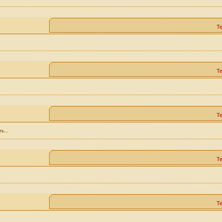
Т
Т
Т
ь...
Т
Т