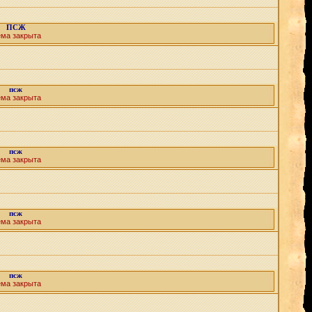
ПСЖ
ема закрыта
псж
ема закрыта
псж
ема закрыта
псж
ема закрыта
псж
ема закрыта