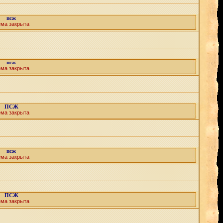
псж
ема закрыта
псж
ема закрыта
ПСЖ
ема закрыта
псж
ема закрыта
ПСЖ
ема закрыта