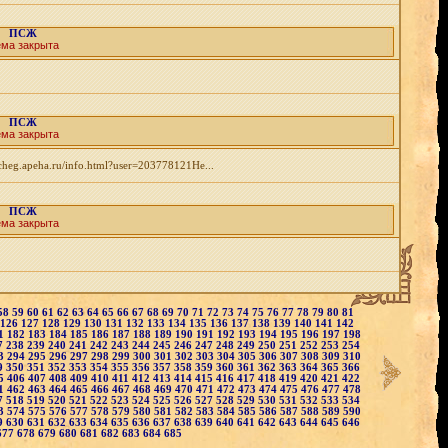
ПСЖ
ема закрыта
ПСЖ
ема закрыта
cheg.apeha.ru/info.html?user=203778121Не...
ПСЖ
ема закрыта
58
59
60
61
62
63
64
65
66
67
68
69
70
71
72
73
74
75
76
77
78
79
80
81
126
127
128
129
130
131
132
133
134
135
136
137
138
139
140
141
142
1
182
183
184
185
186
187
188
189
190
191
192
193
194
195
196
197
198
7
238
239
240
241
242
243
244
245
246
247
248
249
250
251
252
253
254
3
294
295
296
297
298
299
300
301
302
303
304
305
306
307
308
309
310
9
350
351
352
353
354
355
356
357
358
359
360
361
362
363
364
365
366
5
406
407
408
409
410
411
412
413
414
415
416
417
418
419
420
421
422
1
462
463
464
465
466
467
468
469
470
471
472
473
474
475
476
477
478
7
518
519
520
521
522
523
524
525
526
527
528
529
530
531
532
533
534
3
574
575
576
577
578
579
580
581
582
583
584
585
586
587
588
589
590
9
630
631
632
633
634
635
636
637
638
639
640
641
642
643
644
645
646
677
678
679
680
681
682
683
684
685