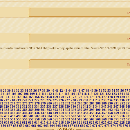
Т
Т
.ru/info.html?user=203776641https://kovcheg.apeha.ru/info.html?user=203776869https://kov
Т
28
29
30
31
32
33
34
35
36
37
38
39
40
41
42
43
44
45
46
47
48
49
50
51
52
53
54
55
56
57
104
105
106
107
108
109
110
111
112
113
114
115
116
117
118
119
120
121
122
123
124
125
60
161
162
163
164
165
166
167
168
169
170
171
172
173
174
175
176
177
178
179
180
18
16
217
218
219
220
221
222
223
224
225
226
227
228
229
230
231
232
233
234
235
236
23
72
273
274
275
276
277
278
279
280
281
282
283
284
285
286
287
288
289
290
291
292
29
28
329
330
331
332
333
334
335
336
337
338
339
340
341
342
343
344
345
346
347
348
34
84
385
386
387
388
389
390
391
392
393
394
395
396
397
398
399
400
401
402
403
404
40
40
441
442
443
444
445
446
447
448
449
450
451
452
453
454
455
456
457
458
459
460
46
96
497
498
499
500
501
502
503
504
505
506
507
508
509
510
511
512
513
514
515
516
51
52
553
554
555
556
557
558
559
560
561
562
563
564
565
566
567
568
569
570
571
572
57
08
609
610
611
612
613
614
615
616
617
618
619
620
621
622
623
624
625
626
627
628
62
5
656
657
658
659
660
661
662
663
664
665
666
667
668
669
670
671
672
673
674
675
676