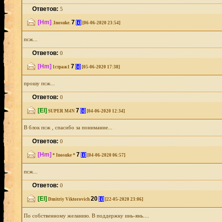
Ответов:
5
[Hm]
7
[i]
.Inosuke.
[06-06-2020 23:54]
псж...
Ответов:
0
[Hm]
7
[i]
1страж1
[05-06-2020 17:38]
прошу псж...
Ответов:
0
[El]
7
[i]
SUPER M4N
[04-06-2020 12:34]
В блок псж , спасибо за понимание...
Ответов:
0
[Hm]
7
[i]
* Inosuke *
[04-06-2020 06:57]
псж...
Ответов:
0
[El]
20
[i]
Dmitriy Viktorovich
[22-05-2020 23:06]
По собственному желанию. В поддержку инь-янь....