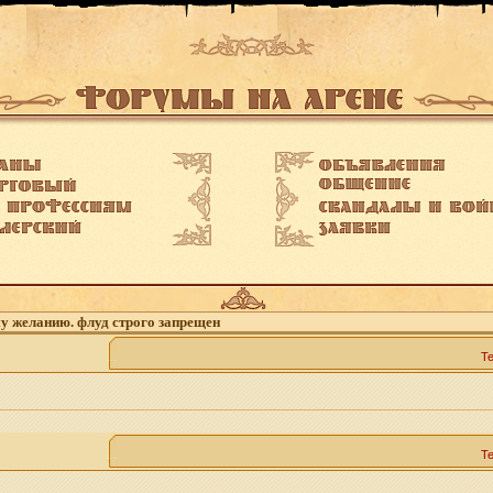
му желанию. флуд строго запрещен
Т
Т