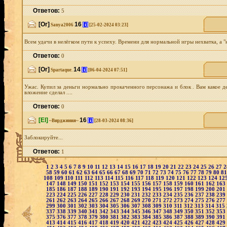
Ответов:
5
[Or]
16
[i]
Sanya2006
[25-02-2024 03:23]
Всем удачи в нелёгком пути к успеху. Времени для нормальной игры нехватка, а "н
Ответов:
0
[Or]
14
[i]
Spartaque.
[06-04-2024 07:51]
Ужас. Купил за деньги нормально прокаченного персонажа и блок . Вам какое д
вложение сделал ....
Ответов:
0
[El]
16
[i]
~Вирджиния~
[28-03-2024 08:36]
Заблокируйте...
Ответов:
1
1
2
3
4
5
6
7
8
9
10
11
12
13
14
15
16
17
18
19
20
21
22
23
24
25
26
27
58
59
60
61
62
63
64
65
66
67
68
69
70
71
72
73
74
75
76
77
78
79
80
8
108
109
110
111
112
113
114
115
116
117
118
119
120
121
122
123
124
12
147
148
149
150
151
152
153
154
155
156
157
158
159
160
161
162
163
185
186
187
188
189
190
191
192
193
194
195
196
197
198
199
200
201
223
224
225
226
227
228
229
230
231
232
233
234
235
236
237
238
239
261
262
263
264
265
266
267
268
269
270
271
272
273
274
275
276
277
299
300
301
302
303
304
305
306
307
308
309
310
311
312
313
314
315
337
338
339
340
341
342
343
344
345
346
347
348
349
350
351
352
353
375
376
377
378
379
380
381
382
383
384
385
386
387
388
389
390
391
413
414
415
416
417
418
419
420
421
422
423
424
425
426
427
428
429