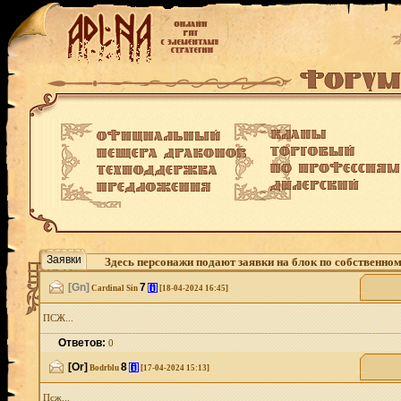
Заявки
Здесь персонажи подают заявки на блок по собственно
[Gn]
7
[i]
Cardinal Sin
[18-04-2024 16:45]
ПСЖ...
Ответов:
0
[Or]
8
[i]
Bodrblu
[17-04-2024 15:13]
Псж...