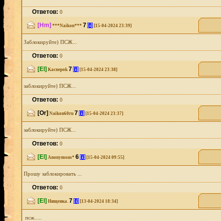
Ответов:
0
[Hm]
7
[i]
***Naikon***
[15-04-2024 23:39]
Заблокируйте) ПСЖ...
Ответов:
0
[El]
7
[i]
Kacnepok
[15-04-2024 23:38]
заблокируйте) ПСЖ...
Ответов:
0
[Or]
7
[i]
Naikon60ru
[15-04-2024 23:37]
заблокируйте) ПСЖ...
Ответов:
0
[El]
6
[i]
Anonymous*
[15-04-2024 09:55]
Прошу заблокировать ...
Ответов:
0
[El]
7
[i]
Нищенка.
[13-04-2024 18:34]
псж.....