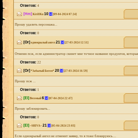
Ответов:
4
[Hm]
10
[i]
KirillKu
[09-04-2024 07:24]
Прошу удалить персонажа...
Ответов:
0
[Or]
21
[i]
однокрылый ангел
[27-03-2024 12:51]
Отменю псж, если администратор скинет мне точное название продуктов, которые 
Ответов:
22
[Or]
20
[i]
*Забытый Богом*
[27-03-2024 16:59]
Прошу псж ...
Ответов:
1
[El]
6
[i]
Весомый
[07-04-2024 22:47]
Прошу заблокировать...
Ответов:
0
[El]
21
[i]
~SHIVA~
[05-04-2024 23:03]
Если однокрылый ангел не отменит заявку, то я тоже блокируюсь....