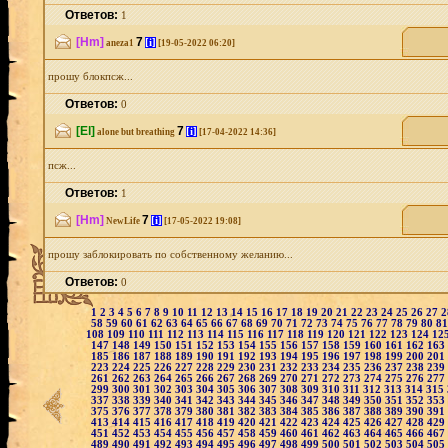
Ответов:
1
[Hm]
7
[i]
aneza1
[19-05-2022 06:20]
прошу блокпсж...
Ответов:
0
[El]
7
[i]
alone but breathing
[17-04-2022 14:36]
псж...
Ответов:
1
[Hm]
7
[i]
NewLife
[17-05-2022 19:08]
прошу заблокировать по собственному желанию...
Ответов:
0
1
2
3
4
5
6
7
8
9
10
11
12
13
14
15
16
17
18
19
20
21
22
23
24
25
26
27
58
59
60
61
62
63
64
65
66
67
68
69
70
71
72
73
74
75
76
77
78
79
80
8
108
109
110
111
112
113
114
115
116
117
118
119
120
121
122
123
124
12
147
148
149
150
151
152
153
154
155
156
157
158
159
160
161
162
163
185
186
187
188
189
190
191
192
193
194
195
196
197
198
199
200
201
223
224
225
226
227
228
229
230
231
232
233
234
235
236
237
238
239
261
262
263
264
265
266
267
268
269
270
271
272
273
274
275
276
277
299
300
301
302
303
304
305
306
307
308
309
310
311
312
313
314
315
337
338
339
340
341
342
343
344
345
346
347
348
349
350
351
352
353
375
376
377
378
379
380
381
382
383
384
385
386
387
388
389
390
391
413
414
415
416
417
418
419
420
421
422
423
424
425
426
427
428
429
451
452
453
454
455
456
457
458
459
460
461
462
463
464
465
466
467
489
490
491
492
493
494
495
496
497
498
499
500
501
502
503
504
505