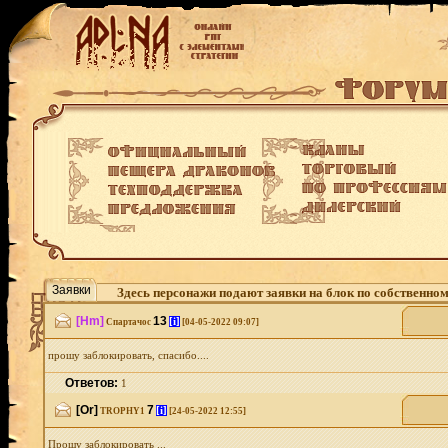
Заявки
Здесь персонажи подают заявки на блок по собственно
[Hm]
13
[i]
Спартачос
[04-05-2022 09:07]
прошу заблокировать, спасибо....
Ответов:
1
[Or]
7
[i]
TROPHY1
[24-05-2022 12:55]
Прошу заблокировать ...