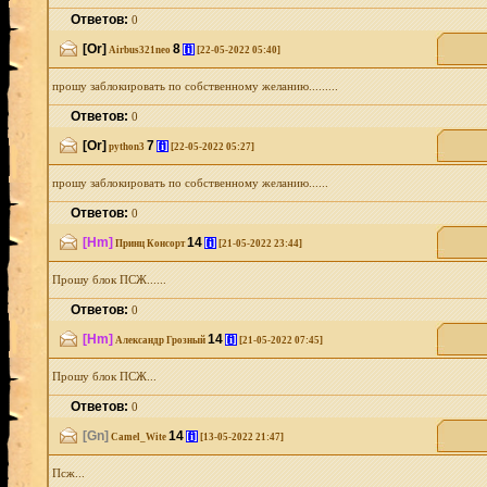
Ответов:
0
[Or]
8
[i]
Airbus321neo
[22-05-2022 05:40]
прошу заблокировать по собственному желанию.........
Ответов:
0
[Or]
7
[i]
python3
[22-05-2022 05:27]
прошу заблокировать по собственному желанию......
Ответов:
0
[Hm]
14
[i]
Принц Консорт
[21-05-2022 23:44]
Прошу блок ПСЖ......
Ответов:
0
[Hm]
14
[i]
Александр Грозный
[21-05-2022 07:45]
Прошу блок ПСЖ...
Ответов:
0
[Gn]
14
[i]
Camel_Wite
[13-05-2022 21:47]
Псж...