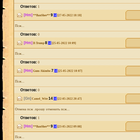
Ответов:
1
[Hm]
9
[i]
**BanShee**
[27-05-2022 18:18]
Псж...
Ответов:
0
[Hm]
8
[i]
D.Trump
[25-05-2022 10:09]
Псж...
Ответов:
0
[Hm]
7
[i]
Guns Akimbo
[25-05-2022 10:07]
Псж...
Ответов:
0
[Gn]
14
[i]
Camel_Wite
[22-05-2022 20:47]
Отмена псж .прошу отменить псж...
Ответов:
1
[Hm]
9
[i]
**BanShee**
[23-05-2022 09:08]
Псж...