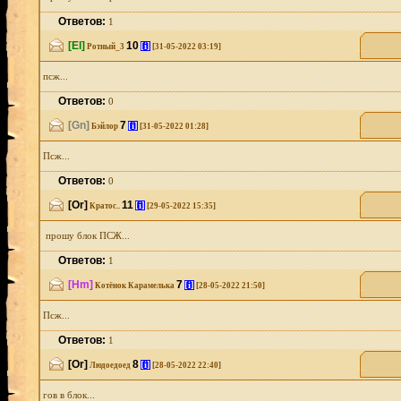
Ответов:
1
[El]
10
[i]
Ротный_3
[31-05-2022 03:19]
псж...
Ответов:
0
[Gn]
7
[i]
Бэйлор
[31-05-2022 01:28]
Псж...
Ответов:
0
[Or]
11
[i]
Кратос..
[29-05-2022 15:35]
прошу блок ПСЖ...
Ответов:
1
[Hm]
7
[i]
Котёнок Карамелька
[28-05-2022 21:50]
Псж...
Ответов:
1
[Or]
8
[i]
Людоедоед
[28-05-2022 22:40]
гов в блок...