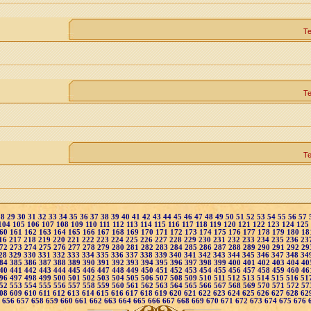
Т
Т
Т
28
29
30
31
32
33
34
35
36
37
38
39
40
41
42
43
44
45
46
47
48
49
50
51
52
53
54
55
56
57
104
105
106
107
108
109
110
111
112
113
114
115
116
117
118
119
120
121
122
123
124
125
60
161
162
163
164
165
166
167
168
169
170
171
172
173
174
175
176
177
178
179
180
18
16
217
218
219
220
221
222
223
224
225
226
227
228
229
230
231
232
233
234
235
236
23
72
273
274
275
276
277
278
279
280
281
282
283
284
285
286
287
288
289
290
291
292
29
28
329
330
331
332
333
334
335
336
337
338
339
340
341
342
343
344
345
346
347
348
34
84
385
386
387
388
389
390
391
392
393
394
395
396
397
398
399
400
401
402
403
404
40
40
441
442
443
444
445
446
447
448
449
450
451
452
453
454
455
456
457
458
459
460
46
96
497
498
499
500
501
502
503
504
505
506
507
508
509
510
511
512
513
514
515
516
51
52
553
554
555
556
557
558
559
560
561
562
563
564
565
566
567
568
569
570
571
572
57
08
609
610
611
612
613
614
615
616
617
618
619
620
621
622
623
624
625
626
627
628
62
5
656
657
658
659
660
661
662
663
664
665
666
667
668
669
670
671
672
673
674
675
676