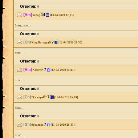
Ответов:
0
[Hm]
14
[i]
хобор
[13-04-2020 12:33]
блок псж...
Ответов:
0
[Gn]
7
[i]
King BaraggaN
[12-04-2020 22:50]
псж...
Ответов:
0
[Hm]
7
[i]
*AizeN*
[12-04-2020 14:43]
псж. ...
Ответов:
0
[Gn]
7
[i]
*СамураЙ*
[12-04-2020 05:10]
псж...
Ответов:
0
[Gn]
7
[i]
бродягая
[11-04-2020 20:43]
псж...