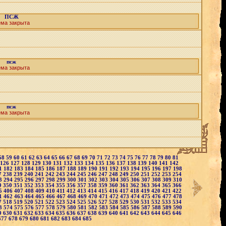
ПСЖ
ема закрыта
псж
ема закрыта
псж
ема закрыта
58
59
60
61
62
63
64
65
66
67
68
69
70
71
72
73
74
75
76
77
78
79
80
81
126
127
128
129
130
131
132
133
134
135
136
137
138
139
140
141
142
1
182
183
184
185
186
187
188
189
190
191
192
193
194
195
196
197
198
7
238
239
240
241
242
243
244
245
246
247
248
249
250
251
252
253
254
3
294
295
296
297
298
299
300
301
302
303
304
305
306
307
308
309
310
9
350
351
352
353
354
355
356
357
358
359
360
361
362
363
364
365
366
5
406
407
408
409
410
411
412
413
414
415
416
417
418
419
420
421
422
1
462
463
464
465
466
467
468
469
470
471
472
473
474
475
476
477
478
7
518
519
520
521
522
523
524
525
526
527
528
529
530
531
532
533
534
3
574
575
576
577
578
579
580
581
582
583
584
585
586
587
588
589
590
9
630
631
632
633
634
635
636
637
638
639
640
641
642
643
644
645
646
677
678
679
680
681
682
683
684
685