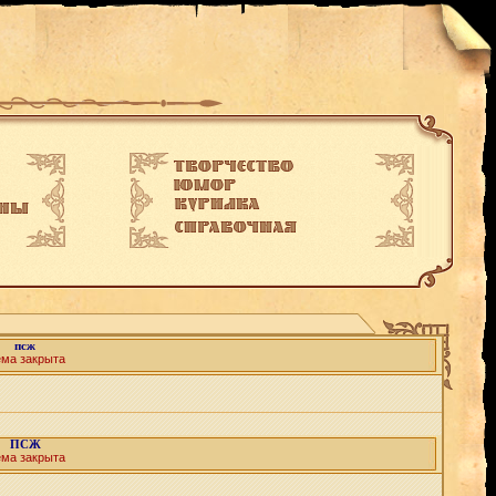
псж
ема закрыта
ПСЖ
ема закрыта