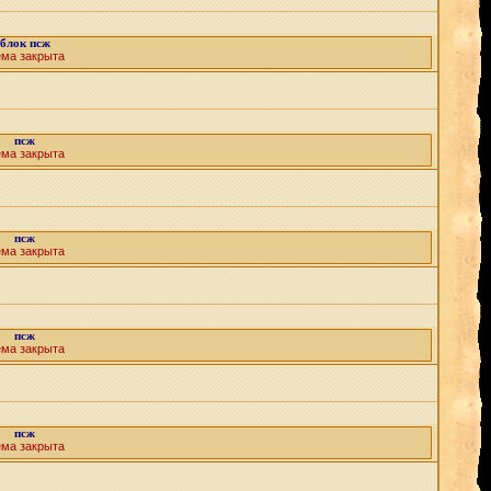
блок псж
ема закрыта
псж
ема закрыта
псж
ема закрыта
псж
ема закрыта
псж
ема закрыта