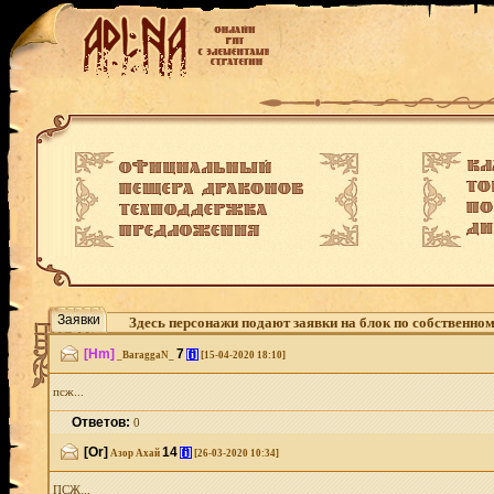
Заявки
Здесь персонажи подают заявки на блок по собственно
[Hm]
7
[i]
_BaraggaN_
[15-04-2020 18:10]
псж...
Ответов:
0
[Or]
14
[i]
Азор Ахай
[26-03-2020 10:34]
ПСЖ...