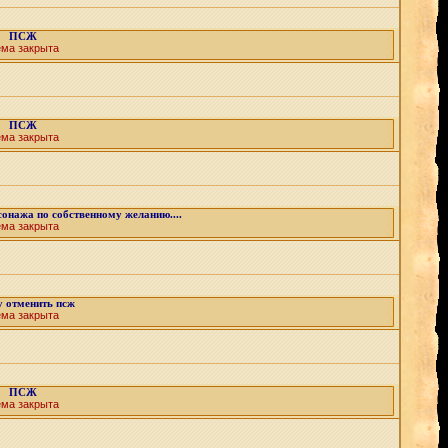
ПСЖ
ема закрыта
ПСЖ
ема закрыта
онажа по собственному желанию....
ема закрыта
 отменить псж
ема закрыта
ПСЖ
ема закрыта