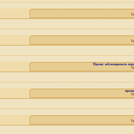
Т
Т
Прошу заблокировать перс
Т
прошу
Т
Т