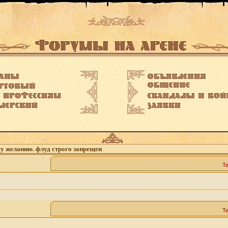
му желанию. флуд строго запрещен
Т
Т