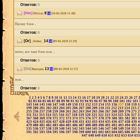
Ответов:
0
[Hm]
9
[i]
MrGray
[10-04-2020 11:40]
Прошу блок...
Ответов:
0
[Or]
14
[i]
_Striker_
[09-04-2020 23:29]
нееее, все таки блок псж...
Ответов:
0
[Gn]
13
[i]
Выходец.
[08-04-2020 22:57]
псж...
Ответов:
0
1
2
3
4
5
6
7
8
9
10
11
12
13
14
15
16
17
18
19
20
21
22
23
24
25
26
27
82
83
84
85
86
87
88
89
90
91
92
93
94
95
96
97
98
99
100
101
102
103
143
144
145
146
147
148
149
150
151
152
153
154
155
156
157
158
159
1
199
200
201
202
203
204
205
206
207
208
209
210
211
212
213
214
215
2
255
256
257
258
259
260
261
262
263
264
265
266
267
268
269
270
271
2
311
312
313
314
315
316
317
318
319
320
321
322
323
324
325
326
327
3
367
368
369
370
371
372
373
374
375
376
377
378
379
380
381
382
383
3
423
424
425
426
427
428
429
430
431
432
433
434
435
436
437
438
439
4
479
480
481
482
483
484
485
486
487
488
489
490
491
492
493
494
495
4
535
536
537
538
539
540
541
542
543
544
545
546
547
548
549
550
551
5
591
592
593
594
595
596
597
598
599
600
601
602
603
604
605
606
607
6
647
648
649
650
651
652
653
654
65