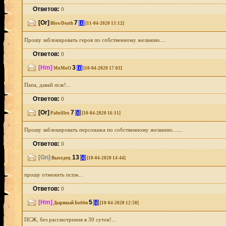
Ответов:
0
[Or]
7
[i]
BlowDeath
[11-04-2020 13:12]
Прошу заблокировать героя по собственному желанию....
Ответов:
0
[Hm]
3
[i]
MoMoO
[10-04-2020 17:03]
Папа, давай псж!...
Ответов:
0
[Or]
7
[i]
Pabrillex
[10-04-2020 16:11]
Прошу заблокировать персонажа по собственному желанию.......
Ответов:
0
[Gn]
13
[i]
Выходец.
[10-04-2020 14:44]
прошу отменить пспж...
Ответов:
0
[Hm]
5
[i]
Дырявый Бобби
[10-04-2020 12:50]
ПСЖ, без рассмотрения в 30 суток!...