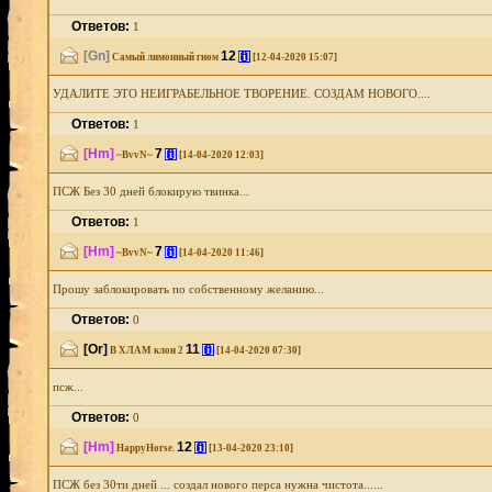
Ответов:
1
[Gn]
12
[i]
Самый лимонный гном
[12-04-2020 15:07]
УДАЛИТЕ ЭТО НЕИГРАБЕЛЬНОЕ ТВОРЕНИЕ. СОЗДАМ НОВОГО....
Ответов:
1
[Hm]
7
[i]
~BvvN~
[14-04-2020 12:03]
ПСЖ Без 30 дней блокирую твинка...
Ответов:
1
[Hm]
7
[i]
~BvvN~
[14-04-2020 11:46]
Прошу заблокировать по собственному желанию...
Ответов:
0
[Or]
11
[i]
В ХЛАМ клон 2
[14-04-2020 07:30]
псж...
Ответов:
0
[Hm]
12
[i]
HappyHorse.
[13-04-2020 23:10]
ПСЖ без 30ти дней ... создал нового перса нужна чистота......