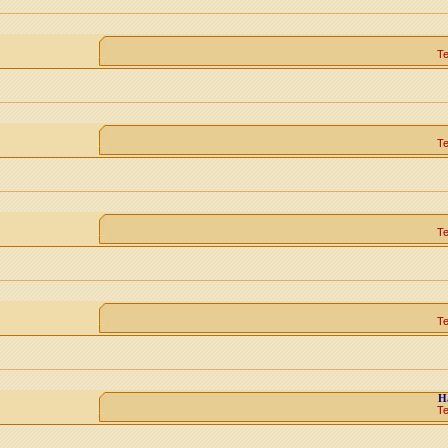
Т
Т
Т
Т
H
Т