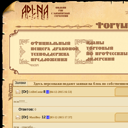
Заявки
Здесь персонажи подают заявки на блок по собственно
[Or]
8
[i]
CriDeCoeur
[04-12-2015 16:53]
псж!!!!!...
Ответов:
0
[Or]
12
[i]
-MaxiBoy-
[03-12-2015 17:37]
псж , спасибо...