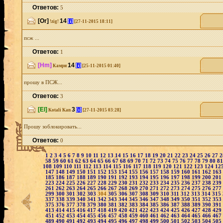
Ответов:
5
[Or]
14
[i]
!zig!
[27-11-2015 18:11]
псж ...
Ответов:
1
[Hm]
14
[i]
Камри
[25-11-2015 01:40]
прошу в ПСЖ...
Ответов:
3
[El]
3
[i]
Kotali Kan
[27-11-2015 03:28]
Прошу зоблокировать...
Ответов:
0
1
2
3
4
5
6
7
8
9
10
11
12
13
14
15
16
17
18
19
20
21
22
23
24
25
26
27
58
59
60
61
62
63
64
65
66
67
68
69
70
71
72
73
74
75
76
77
78
79
80
8
108
109
110
111
112
113
114
115
116
117
118
119
120
121
122
123
124
12
147
148
149
150
151
152
153
154
155
156
157
158
159
160
161
162
163
185
186
187
188
189
190
191
192
193
194
195
196
197
198
199
200
201
223
224
225
226
227
228
229
230
231
232
233
234
235
236
237
238
239
261
262
263
264
265
266
267
268
269
270
271
272
273
274
275
276
277
299
300
301
302
303
304
305
306
307
308
309
310
311
312
313
314
315
337
338
339
340
341
342
343
344
345
346
347
348
349
350
351
352
353
375
376
377
378
379
380
381
382
383
384
385
386
387
388
389
390
391
413
414
415
416
417
418
419
420
421
422
423
424
425
426
427
428
429
451
452
453
454
455
456
457
458
459
460
461
462
463
464
465
466
467
489
490
491
492
493
494
495
496
497
498
499
500
501
502
503
504
505