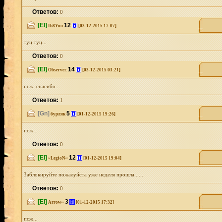
Ответов:
0
[El]
12
[i]
Ih8You
[03-12-2015 17:07]
туц туц...
Ответов:
0
[El]
14
[i]
Observer.
[03-12-2015 03:21]
псж. спасибо...
Ответов:
1
[Gn]
5
[i]
бурляк
[01-12-2015 19:26]
псж...
Ответов:
0
[El]
12
[i]
~LegioN~
[01-12-2015 19:04]
Заблокируйте пожалуйста уже неделя прошла......
Ответов:
0
[El]
3
[i]
Arrow~
[01-12-2015 17:32]
псж...