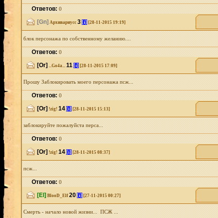
Ответов:
0
[Gn]
3
[i]
Архивариусс
[28-11-2015 19:19]
блок персонажа по собственному желанию....
Ответов:
0
[Or]
11
[i]
...Go4a...
[28-11-2015 17:09]
Прошу Заблокировать моего персонажа псж...
Ответов:
0
[Or]
14
[i]
!zig!
[28-11-2015 15:13]
заблокируйте пожалуйста перса...
Ответов:
0
[Or]
14
[i]
!zig!
[28-11-2015 08:37]
псж...
Ответов:
0
[El]
20
[i]
BlooD_Elf
[27-11-2015 00:27]
Смерть - начало новой жизни... ПСЖ ...