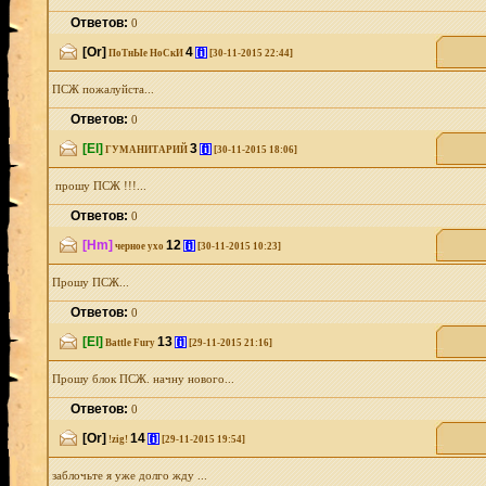
Ответов:
0
[Or]
4
[i]
ПоТнЫе НоСкИ
[30-11-2015 22:44]
ПСЖ пожалуйста...
Ответов:
0
[El]
3
[i]
ГУМАНИТАРИЙ
[30-11-2015 18:06]
прошу ПСЖ !!!...
Ответов:
0
[Hm]
12
[i]
черное ухо
[30-11-2015 10:23]
Прошу ПСЖ...
Ответов:
0
[El]
13
[i]
Battle Fury
[29-11-2015 21:16]
Прошу блок ПСЖ. начну нового...
Ответов:
0
[Or]
14
[i]
!zig!
[29-11-2015 19:54]
заблочьте я уже долго жду ...