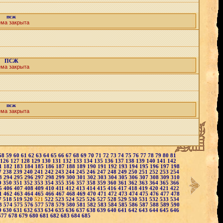
псж
ема закрыта
ПСЖ
ема закрыта
псж
ема закрыта
58
59
60
61
62
63
64
65
66
67
68
69
70
71
72
73
74
75
76
77
78
79
80
81
126
127
128
129
130
131
132
133
134
135
136
137
138
139
140
141
142
1
182
183
184
185
186
187
188
189
190
191
192
193
194
195
196
197
198
7
238
239
240
241
242
243
244
245
246
247
248
249
250
251
252
253
254
3
294
295
296
297
298
299
300
301
302
303
304
305
306
307
308
309
310
9
350
351
352
353
354
355
356
357
358
359
360
361
362
363
364
365
366
5
406
407
408
409
410
411
412
413
414
415
416
417
418
419
420
421
422
1
462
463
464
465
466
467
468
469
470
471
472
473
474
475
476
477
478
7
518
519
520
521
522
523
524
525
526
527
528
529
530
531
532
533
534
3
574
575
576
577
578
579
580
581
582
583
584
585
586
587
588
589
590
9
630
631
632
633
634
635
636
637
638
639
640
641
642
643
644
645
646
677
678
679
680
681
682
683
684
685