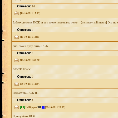
Ответов:
10
[11-10-2011 15:23]
Заблочьте меня ПСЖ. и вот этого персонажа тоже - [неизвестный игрок] Это не му
Ответов:
0
[11-10-2011 14:35]
бил. бью и буду бить) ПСЖ...
Ответов:
0
[11-10-2011 09:58]
В ПСЖ ХОЧУ.........
Ответов:
0
[09-10-2011 12:34]
Пожалуста ПСЖ ))...
Ответов:
1
[El]
10
[i]
Lollipopzz
[09-10-2011 23:25]
Прошу блок ПСЖ....