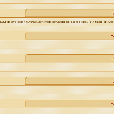
Т
льт, просто когда я пытался зарегистрироваться первый раз под ником "Mr. Smert", письмо
Т
Т
Т
Т