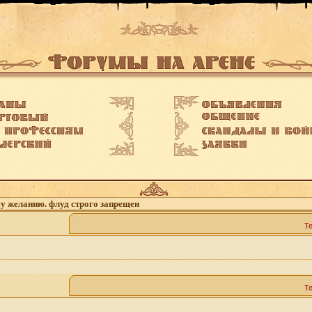
му желанию. флуд строго запрещен
Т
Т