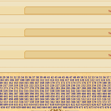
Т
Т
Т
28
29
30
31
32
33
34
35
36
37
38
39
40
41
42
43
44
45
46
47
48
49
50
51
52
53
54
55
56
57
104
105
106
107
108
109
110
111
112
113
114
115
116
117
118
119
120
121
122
123
124
125
60
161
162
163
164
165
166
167
168
169
170
171
172
173
174
175
176
177
178
179
180
18
16
217
218
219
220
221
222
223
224
225
226
227
228
229
230
231
232
233
234
235
236
23
72
273
274
275
276
277
278
279
280
281
282
283
284
285
286
287
288
289
290
291
292
29
28
329
330
331
332
333
334
335
336
337
338
339
340
341
342
343
344
345
346
347
348
34
84
385
386
387
388
389
390
391
392
393
394
395
396
397
398
399
400
401
402
403
404
40
40
441
442
443
444
445
446
447
448
449
450
451
452
453
454
455
456
457
458
459
460
46
96
497
498
499
500
501
502
503
504
505
506
507
508
509
510
511
512
513
514
515
516
51
52
553
554
555
556
557
558
559
560
561
562
563
564
565
566
567
568
569
570
571
572
57
08
609
610
611
612
613
614
615
616
617
618
619
620
621
622
623
624
625
626
627
628
62
5
656
657
658
659
660
661
662
663
664
665
666
667
668
669
670
671
672
673
674
675
676