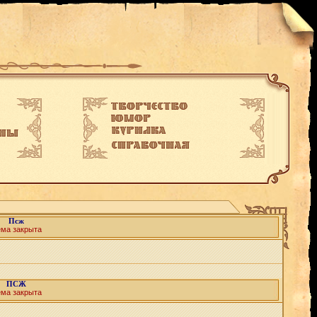
Псж
ема закрыта
ПСЖ
ема закрыта