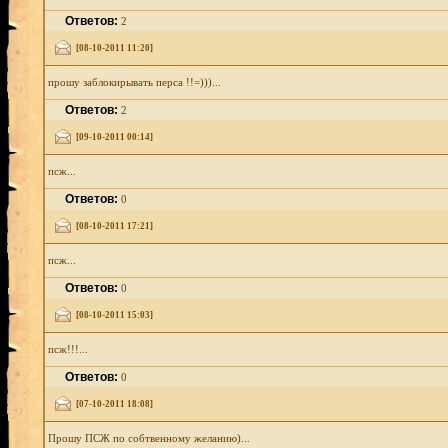
Ответов:
2
[08-10-2011 11:20]
прошу заблокирывать перса !!=)))...
Ответов:
2
[09-10-2011 00:14]
псж...
Ответов:
0
[08-10-2011 17:21]
псж...
Ответов:
0
[08-10-2011 15:03]
псж!!!...
Ответов:
0
[07-10-2011 18:08]
Прошу ПСЖ по собтвенному желанию)...