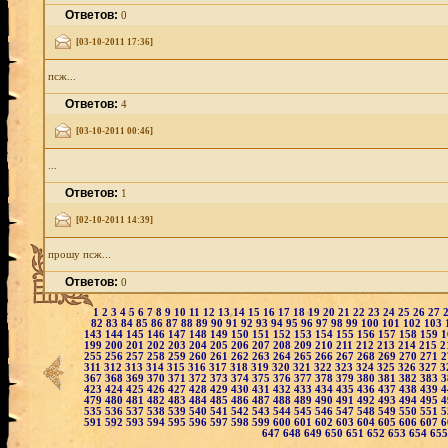
Ответов:
0
[03-10-2011 17:36]
псж...
Ответов:
4
[03-10-2011 00:46]
...
Ответов:
1
[02-10-2011 14:39]
прошу псж...
Ответов:
0
1
2
3
4
5
6
7
8
9
10
11
12
13
14
15
16
17
18
19
20
21
22
23
24
25
26
27
82
83
84
85
86
87
88
89
90
91
92
93
94
95
96
97
98
99
100
101
102
103
143
144
145
146
147
148
149
150
151
152
153
154
155
156
157
158
159
1
199
200
201
202
203
204
205
206
207
208
209
210
211
212
213
214
215
2
255
256
257
258
259
260
261
262
263
264
265
266
267
268
269
270
271
2
311
312
313
314
315
316
317
318
319
320
321
322
323
324
325
326
327
3
367
368
369
370
371
372
373
374
375
376
377
378
379
380
381
382
383
3
423
424
425
426
427
428
429
430
431
432
433
434
435
436
437
438
439
4
479
480
481
482
483
484
485
486
487
488
489
490
491
492
493
494
495
4
535
536
537
538
539
540
541
542
543
544
545
546
547
548
549
550
551
5
591
592
593
594
595
596
597
598
599
600
601
602
603
604
605
606
607
6
647
648
649
650
651
652
653
654
65