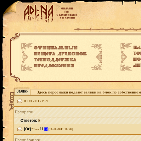
Заявки
Здесь персонажи подают заявки на блок по собственно
[11-10-2011 21:32]
Прошу псж...
Ответов:
0
[Or]
11
[i]
*Torn
[10-10-2011 16:58]
Прошу блок псж....