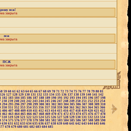
рошу псж!
ема закрыта
псж
ема закрыта
ПСЖ
ема закрыта
58
59
60
61
62
63
64
65
66
67
68
69
70
71
72
73
74
75
76
77
78
79
80
81
126
127
128
129
130
131
132
133
134
135
136
137
138
139
140
141
142
1
182
183
184
185
186
187
188
189
190
191
192
193
194
195
196
197
198
7
238
239
240
241
242
243
244
245
246
247
248
249
250
251
252
253
254
3
294
295
296
297
298
299
300
301
302
303
304
305
306
307
308
309
310
9
350
351
352
353
354
355
356
357
358
359
360
361
362
363
364
365
366
5
406
407
408
409
410
411
412
413
414
415
416
417
418
419
420
421
422
1
462
463
464
465
466
467
468
469
470
471
472
473
474
475
476
477
478
7
518
519
520
521
522
523
524
525
526
527
528
529
530
531
532
533
534
3
574
575
576
577
578
579
580
581
582
583
584
585
586
587
588
589
590
9
630
631
632
633
634
635
636
637
638
639
640
641
642
643
644
645
646
677
678
679
680
681
682
683
684
685