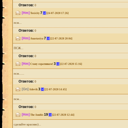
Ответов:
0
[Hm]
7
[i]
Toxicity
[24-07-2020 17:26]
псж...
Ответов:
0
[Hm]
7
[i]
Anastasiya
[22-07-2020 20:04]
ПСЖ...
Ответов:
0
[Hm]
3
[i]
Стану соратником!
[22-07-2020 15:16]
псж......
Ответов:
0
[Gn]
3
[i]
Adovik
[22-07-2020 14:45]
псж...
Ответов:
0
[Hm]
19
[i]
The Anubis
[22-07-2020 12:44]
сделайте красиво)...