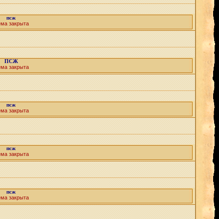
псж
ема закрыта
ПСЖ
ема закрыта
псж
ема закрыта
псж
ема закрыта
псж
ема закрыта