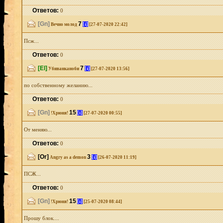
Ответов:
0
[Gn]
7
[i]
Вечно молод
[27-07-2020 22:42]
Псж...
Ответов:
0
[El]
7
[i]
Убиванканоби
[27-07-2020 13:56]
по собственному желанию...
Ответов:
0
[Gn]
15
[i]
!Хрюня!
[27-07-2020 00:55]
От меняю...
Ответов:
0
[Or]
3
[i]
Angry as a demon
[26-07-2020 11:19]
ПСЖ...
Ответов:
0
[Gn]
15
[i]
!Хрюня!
[25-07-2020 08:44]
Прошу блок....