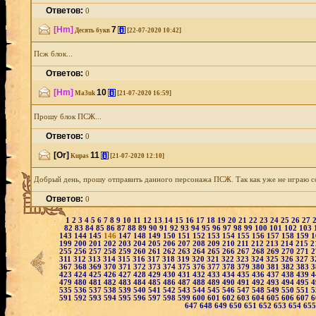
Ответов:
0
[Hm]
7
[i]
Десять букв
[22-07-2020 10:42]
Псж блок...
Ответов:
0
[Hm]
10
[i]
Ma3uk
[21-07-2020 16:59]
Прошу блок ПСЖ...
Ответов:
0
[Or]
11
[i]
Kupas
[21-07-2020 12:10]
Добрый день, прошу отправить данного персонажа ПСЖ. Так как уже не играю сов
Ответов:
0
1
2
3
4
5
6
7
8
9
10
11
12
13
14
15
16
17
18
19
20
21
22
23
24
25
26
27
82
83
84
85
86
87
88
89
90
91
92
93
94
95
96
97
98
99
100
101
102
103
143
144
145
146
147
148
149
150
151
152
153
154
155
156
157
158
159
1
199
200
201
202
203
204
205
206
207
208
209
210
211
212
213
214
215
2
255
256
257
258
259
260
261
262
263
264
265
266
267
268
269
270
271
2
311
312
313
314
315
316
317
318
319
320
321
322
323
324
325
326
327
3
367
368
369
370
371
372
373
374
375
376
377
378
379
380
381
382
383
3
423
424
425
426
427
428
429
430
431
432
433
434
435
436
437
438
439
4
479
480
481
482
483
484
485
486
487
488
489
490
491
492
493
494
495
4
535
536
537
538
539
540
541
542
543
544
545
546
547
548
549
550
551
5
591
592
593
594
595
596
597
598
599
600
601
602
603
604
605
606
607
6
647
648
649
650
651
652
653
654
65