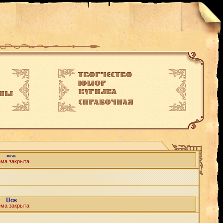
псж
ема закрыта
Псж
ема закрыта