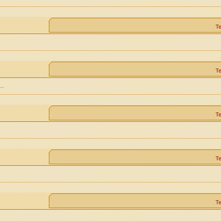
Т
Т
..
Т
Т
Т