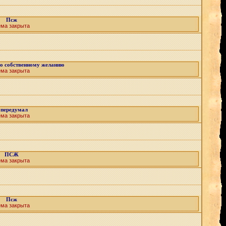
Псж
ема закрыта
о собственному желанию
ема закрыта
 передумал
ема закрыта
ПСЖ
ема закрыта
Псж
ема закрыта