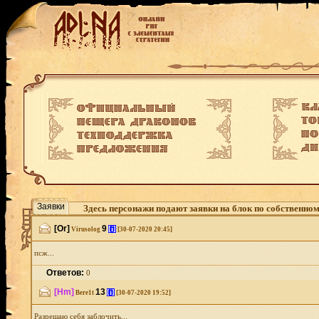
Заявки
Здесь персонажи подают заявки на блок по собственно
[Or]
9
[i]
Virusolog
[30-07-2020 20:45]
псж...
Ответов:
0
[Hm]
13
[i]
Bere1t
[30-07-2020 19:52]
Разрешаю себя заблочить...