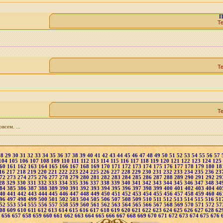
П
Т
Т
Т
сем. ...
28
29
30
31
32
33
34
35
36
37
38
39
40
41
42
43
44
45
46
47
48
49
50
51
52
53
54
55
56
57
104
105
106
107
108
109
110
111
112
113
114
115
116
117
118
119
120
121
122
123
124
125
60
161
162
163
164
165
166
167
168
169
170
171
172
173
174
175
176
177
178
179
180
18
16
217
218
219
220
221
222
223
224
225
226
227
228
229
230
231
232
233
234
235
236
23
72
273
274
275
276
277
278
279
280
281
282
283
284
285
286
287
288
289
290
291
292
29
28
329
330
331
332
333
334
335
336
337
338
339
340
341
342
343
344
345
346
347
348
34
84
385
386
387
388
389
390
391
392
393
394
395
396
397
398
399
400
401
402
403
404
40
40
441
442
443
444
445
446
447
448
449
450
451
452
453
454
455
456
457
458
459
460
46
96
497
498
499
500
501
502
503
504
505
506
507
508
509
510
511
512
513
514
515
516
51
52
553
554
555
556
557
558
559
560
561
562
563
564
565
566
567
568
569
570
571
572
57
08
609
610
611
612
613
614
615
616
617
618
619
620
621
622
623
624
625
626
627
628
62
5
656
657
658
659
660
661
662
663
664
665
666
667
668
669
670
671
672
673
674
675
676