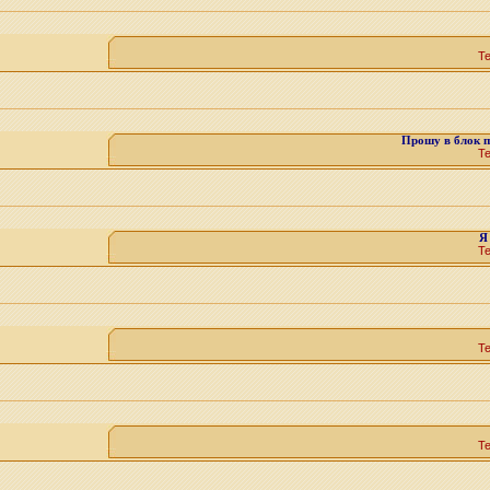
Т
Прошу в блок п
Т
Я
Т
Т
Т