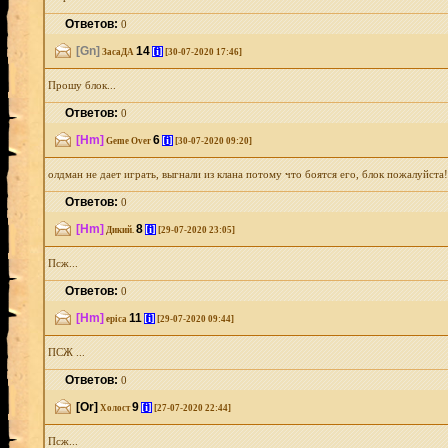
Ответов:
0
[Gn]
14
[i]
ЗасаДА
[30-07-2020 17:46]
Прошу блок...
Ответов:
0
[Hm]
6
[i]
Geme Over
[30-07-2020 09:20]
олдман не дает играть, выгнали из клана потому что боятся его, блок пожалуйста!.
Ответов:
0
[Hm]
8
[i]
Дикий.
[29-07-2020 23:05]
Псж...
Ответов:
0
[Hm]
11
[i]
epica
[29-07-2020 09:44]
ПСЖ ...
Ответов:
0
[Or]
9
[i]
Холост
[27-07-2020 22:44]
Псж...