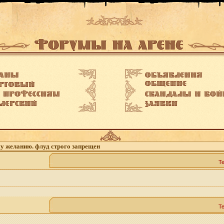
му желанию. флуд строго запрещен
Т
Т