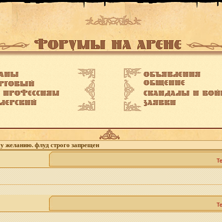
му желанию. флуд строго запрещен
Т
Т