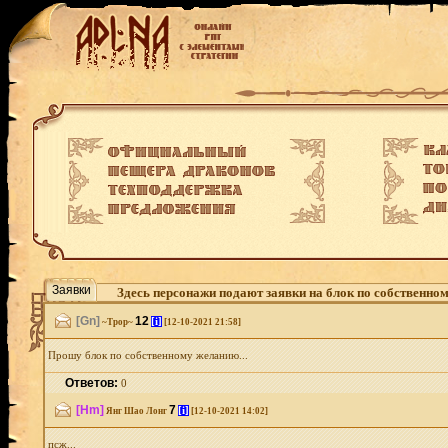
Заявки
Здесь персонажи подают заявки на блок по собственно
[Gn]
12
[i]
~Трор~
[12-10-2021 21:58]
Прошу блок по собственному желанию...
Ответов:
0
[Hm]
7
[i]
Янг Шао Лонг
[12-10-2021 14:02]
псж...