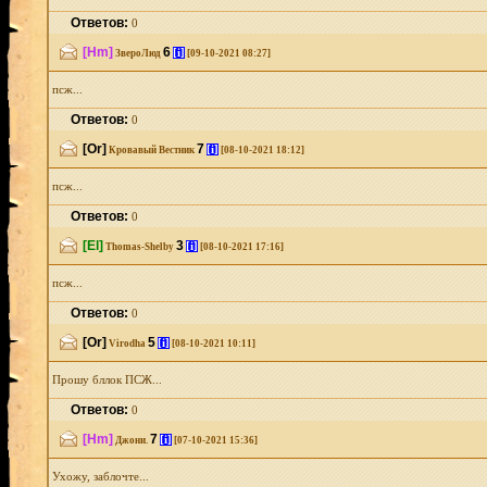
Ответов:
0
[Hm]
6
[i]
ЗвероЛюд
[09-10-2021 08:27]
псж...
Ответов:
0
[Or]
7
[i]
Кровавый Вестник
[08-10-2021 18:12]
псж...
Ответов:
0
[El]
3
[i]
Thomas-Shelby
[08-10-2021 17:16]
псж...
Ответов:
0
[Or]
5
[i]
Virodha
[08-10-2021 10:11]
Прошу бллок ПСЖ...
Ответов:
0
[Hm]
7
[i]
Джони.
[07-10-2021 15:36]
Ухожу, заблочте...