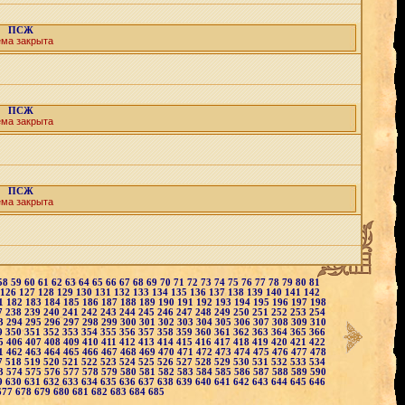
ПСЖ
ема закрыта
ПСЖ
ема закрыта
ПСЖ
ема закрыта
58
59
60
61
62
63
64
65
66
67
68
69
70
71
72
73
74
75
76
77
78
79
80
81
126
127
128
129
130
131
132
133
134
135
136
137
138
139
140
141
142
1
182
183
184
185
186
187
188
189
190
191
192
193
194
195
196
197
198
7
238
239
240
241
242
243
244
245
246
247
248
249
250
251
252
253
254
3
294
295
296
297
298
299
300
301
302
303
304
305
306
307
308
309
310
9
350
351
352
353
354
355
356
357
358
359
360
361
362
363
364
365
366
5
406
407
408
409
410
411
412
413
414
415
416
417
418
419
420
421
422
1
462
463
464
465
466
467
468
469
470
471
472
473
474
475
476
477
478
7
518
519
520
521
522
523
524
525
526
527
528
529
530
531
532
533
534
3
574
575
576
577
578
579
580
581
582
583
584
585
586
587
588
589
590
9
630
631
632
633
634
635
636
637
638
639
640
641
642
643
644
645
646
677
678
679
680
681
682
683
684
685