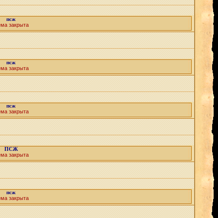
псж
ема закрыта
псж
ема закрыта
псж
ема закрыта
ПСЖ
ема закрыта
псж
ема закрыта