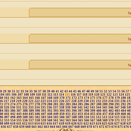
Т
Т
Т
28
29
30
31
32
33
34
35
36
37
38
39
40
41
42
43
44
45
46
47
48
49
50
51
52
53
54
55
56
57
104
105
106
107
108
109
110
111
112
113
114
115
116
117
118
119
120
121
122
123
124
125
60
161
162
163
164
165
166
167
168
169
170
171
172
173
174
175
176
177
178
179
180
18
16
217
218
219
220
221
222
223
224
225
226
227
228
229
230
231
232
233
234
235
236
23
72
273
274
275
276
277
278
279
280
281
282
283
284
285
286
287
288
289
290
291
292
29
28
329
330
331
332
333
334
335
336
337
338
339
340
341
342
343
344
345
346
347
348
34
84
385
386
387
388
389
390
391
392
393
394
395
396
397
398
399
400
401
402
403
404
40
40
441
442
443
444
445
446
447
448
449
450
451
452
453
454
455
456
457
458
459
460
46
96
497
498
499
500
501
502
503
504
505
506
507
508
509
510
511
512
513
514
515
516
51
52
553
554
555
556
557
558
559
560
561
562
563
564
565
566
567
568
569
570
571
572
57
08
609
610
611
612
613
614
615
616
617
618
619
620
621
622
623
624
625
626
627
628
62
5
656
657
658
659
660
661
662
663
664
665
666
667
668
669
670
671
672
673
674
675
676