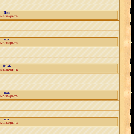
Псж
ема закрыта
псж
ема закрыта
ПСЖ
ема закрыта
псж
ема закрыта
псж
ема закрыта