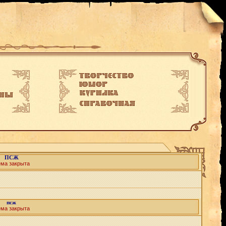
ПСЖ
ема закрыта
псж
ема закрыта