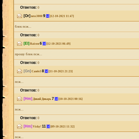
Ответов:
0
[Or]
9
[i]
ness3000
[12-10-2021 11:47]
блок псж...
Ответов:
0
[El]
6
[i]
Raicon
[12-10-2021 06:49]
прошу блок псж...
Ответов:
0
[Gn]
8
[i]
Сан4еЗ
[11-10-2021 21:23]
псж...
Ответов:
0
[Hm]
7
[i]
Дикий Дикарь
[10-10-2021 00:16]
псж...
Ответов:
0
[Hm]
11
[i]
Vicky!
[09-10-2021 11:32]
псж...