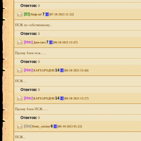
Ответов:
0
[El]
7
[i]
Пафуля!
[07-10-2021 11:32]
ПСЖ по собственному...
Ответов:
0
[Hm]
7
[i]
Джи-спот
[06-10-2021 13:47]
Прошу блок псж......
Ответов:
0
[Hm]
14
[i]
КАРХАРОДОН
[06-10-2021 13:44]
ПСЖ....
Ответов:
0
[Hm]
14
[i]
КАРХАРОДОН
[06-10-2021 13:27]
Прошу блок ПСЖ......
Ответов:
0
[Gn]
6
[i]
Denis_raisino
[06-10-2021 05:22]
ПСЖ...