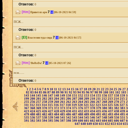
Ответов:
0
[Hm]
7
[i]
Привет из арм
[06-10-2021 04:59]
ПСЖ...
Ответов:
0
[El]
7
[i]
Властелин туда-сюда
[06-10-2021 04:57]
ПСЖ...
Ответов:
0
[Hm]
7
[i]
!BoRoDa!
[05-10-2021 07:26]
псж......
Ответов:
0
1
2
3
4
5
6
7
8
9
10
11
12
13
14
15
16
17
18
19
20
21
22
23
24
25
26
27
82
83
84
85
86
87
88
89
90
91
92
93
94
95
96
97
98
99
100
101
102
103
143
144
145
146
147
148
149
150
151
152
153
154
155
156
157
158
159
1
199
200
201
202
203
204
205
206
207
208
209
210
211
212
213
214
215
2
255
256
257
258
259
260
261
262
263
264
265
266
267
268
269
270
271
2
311
312
313
314
315
316
317
318
319
320
321
322
323
324
325
326
327
3
367
368
369
370
371
372
373
374
375
376
377
378
379
380
381
382
383
3
423
424
425
426
427
428
429
430
431
432
433
434
435
436
437
438
439
4
479
480
481
482
483
484
485
486
487
488
489
490
491
492
493
494
495
4
535
536
537
538
539
540
541
542
543
544
545
546
547
548
549
550
551
5
591
592
593
594
595
596
597
598
599
600
601
602
603
604
605
606
607
6
647
648
649
650
651
652
653
654
65