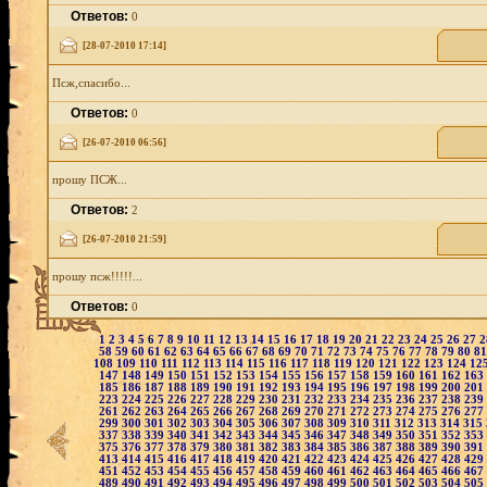
Ответов:
0
[28-07-2010 17:14]
Псж,спасибо...
Ответов:
0
[26-07-2010 06:56]
прошу ПСЖ...
Ответов:
2
[26-07-2010 21:59]
прошу псж!!!!!...
Ответов:
0
1
2
3
4
5
6
7
8
9
10
11
12
13
14
15
16
17
18
19
20
21
22
23
24
25
26
27
58
59
60
61
62
63
64
65
66
67
68
69
70
71
72
73
74
75
76
77
78
79
80
8
108
109
110
111
112
113
114
115
116
117
118
119
120
121
122
123
124
12
147
148
149
150
151
152
153
154
155
156
157
158
159
160
161
162
163
185
186
187
188
189
190
191
192
193
194
195
196
197
198
199
200
201
223
224
225
226
227
228
229
230
231
232
233
234
235
236
237
238
239
261
262
263
264
265
266
267
268
269
270
271
272
273
274
275
276
277
299
300
301
302
303
304
305
306
307
308
309
310
311
312
313
314
315
337
338
339
340
341
342
343
344
345
346
347
348
349
350
351
352
353
375
376
377
378
379
380
381
382
383
384
385
386
387
388
389
390
391
413
414
415
416
417
418
419
420
421
422
423
424
425
426
427
428
429
451
452
453
454
455
456
457
458
459
460
461
462
463
464
465
466
467
489
490
491
492
493
494
495
496
497
498
499
500
501
502
503
504
505