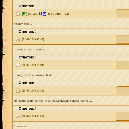
Ответов:
0
[El]
14
[i]
Rusi4ka
[30-07-2010 15:44]
прошу псж...
Ответов:
7
[31-07-2010 09:43]
псж псж псж псж псж...
Ответов:
0
[30-07-2010 19:01]
прошу заблокировать ПСЖ......
Ответов:
0
[28-07-2010 17:39]
мб вернусь,но точно не сейчас,сокланы союзы-ждите.......
Ответов:
3
[30-07-2010 03:00]
блок псж...