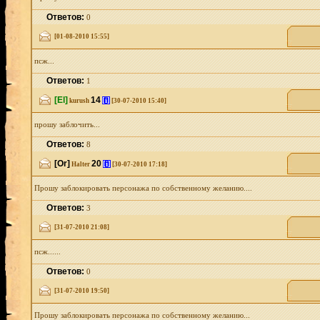
Ответов:
0
[01-08-2010 15:55]
псж...
Ответов:
1
[El]
14
[i]
kurush
[30-07-2010 15:40]
прошу заблочить...
Ответов:
8
[Or]
20
[i]
Halter
[30-07-2010 17:18]
Прошу заблокировать персонажа по собственному желанию....
Ответов:
3
[31-07-2010 21:08]
псж......
Ответов:
0
[31-07-2010 19:50]
Прошу заблокировать персонажа по собственному желанию...