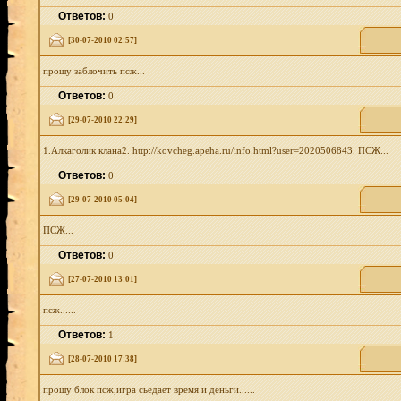
Ответов:
0
[30-07-2010 02:57]
прошу заблочить псж...
Ответов:
0
[29-07-2010 22:29]
1.Алкаголик клана2. http://kovcheg.apeha.ru/info.html?user=2020506843. ПСЖ...
Ответов:
0
[29-07-2010 05:04]
ПСЖ...
Ответов:
0
[27-07-2010 13:01]
псж......
Ответов:
1
[28-07-2010 17:38]
прошу блок псж,игра сьедает время и деньги......