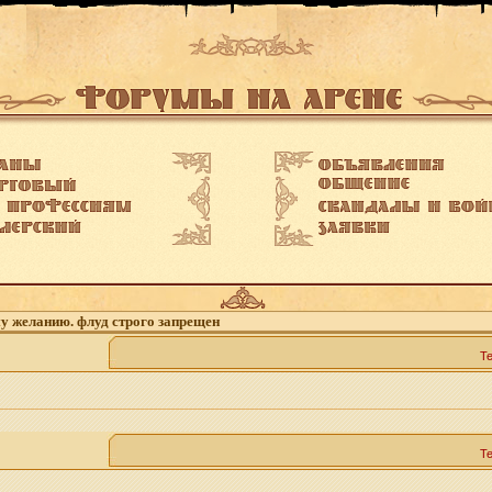
му желанию. флуд строго запрещен
Т
Т