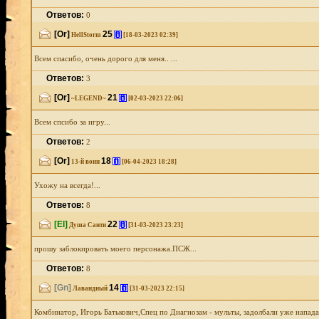
Ответов:
0
[Or]
25
[i]
HellStorm
[18-03-2023 02:39]
Всем спасибо, очень дорого для меня.. ...
Ответов:
3
[Or]
21
[i]
~LEGEND~
[02-03-2023 22:06]
Всем спсибо за игру...
Ответов:
2
[Or]
18
[i]
13-й воин
[06-04-2023 18:28]
Ухожу на всегда!...
Ответов:
8
[El]
22
[i]
Душа Санти
[31-03-2023 23:23]
прошу заблокировать моего персонажа.ПСЖ...
Ответов:
8
[Gn]
14
[i]
Лавандный
[31-03-2023 22:15]
Комбинатор, Игорь Батькович,Спец по Диагнозам - мульты, задолбали уже нападать