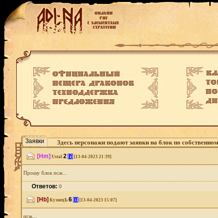
Заявки
Здесь персонажи подают заявки на блок по собственно
[Hm]
2
[i]
Ustal
[13-04-2023 21:39]
Прошу блок псж...
Ответов:
0
[Hb]
6
[i]
КузнецЪ
[13-04-2023 15:07]
псж...