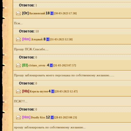
Ответов:
1
[Or]
18
[i]
Васяновский
[30-03-2023 17:38]
Псж...
Ответов:
10
[Hm]
8
[i]
.Бледный.
[31-03-2023 12:58]
Прошу ПСЖ.Спасибо....
Ответов:
0
[El]
4
[i]
s1riuos_seven -
[31-03-2023 07:57]
Прошу заблокировать моего персонажа по собственному желанию......
Ответов:
0
[Hb]
4
[i]
Король-шутов
[28-03-2023 12:47]
ПСЖ!!!...
Ответов:
0
[Hm]
12
[i]
Deadly Kiss
[28-03-2023 00:23]
прошу заблокировать по собственному желанию...