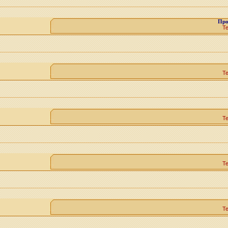
Про
Т
Т
Т
Т
Т