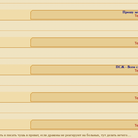
Прошу з
Т
Т
ПСЖ - Всем с
Т
Т
Т
 и писать чушь в приват, если драконы не реагируют на больных, тут делать нечего....