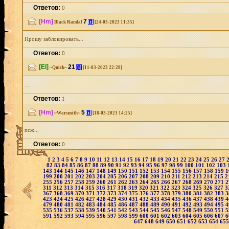
Ответов:
0
[Hm]
7
[i]
Black Randal
[24-03-2023 11:35]
Прошу заблокировать...
Ответов:
0
[El]
21
[i]
~Quick~
[11-03-2023 22:28]
....
Ответов:
1
[Hm]
5
[i]
~Warsmith~
[18-03-2023 14:25]
псж...
Ответов:
0
1
2
3
4
5
6
7
8
9
10
11
12
13
14
15
16
17
18
19
20
21
22
23
24
25
26
27
82
83
84
85
86
87
88
89
90
91
92
93
94
95
96
97
98
99
100
101
102
103
143
144
145
146
147
148
149
150
151
152
153
154
155
156
157
158
159
1
199
200
201
202
203
204
205
206
207
208
209
210
211
212
213
214
215
2
255
256
257
258
259
260
261
262
263
264
265
266
267
268
269
270
271
2
311
312
313
314
315
316
317
318
319
320
321
322
323
324
325
326
327
3
367
368
369
370
371
372
373
374
375
376
377
378
379
380
381
382
383
3
423
424
425
426
427
428
429
430
431
432
433
434
435
436
437
438
439
4
479
480
481
482
483
484
485
486
487
488
489
490
491
492
493
494
495
4
535
536
537
538
539
540
541
542
543
544
545
546
547
548
549
550
551
5
591
592
593
594
595
596
597
598
599
600
601
602
603
604
605
606
607
6
647
648
649
650
651
652
653
654
65