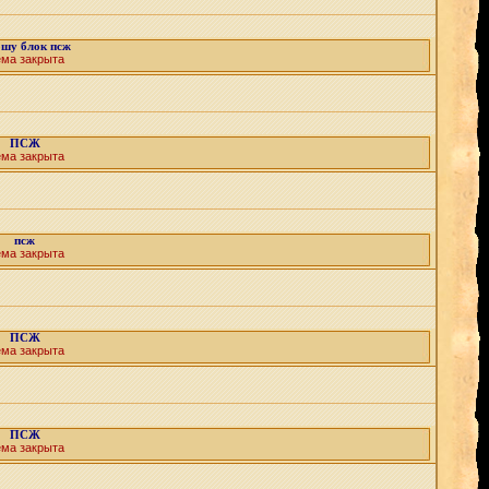
шу блок псж
ема закрыта
ПСЖ
ема закрыта
псж
ема закрыта
ПСЖ
ема закрыта
ПСЖ
ема закрыта