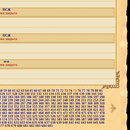
ПСЖ
ема закрыта
ПСЖ
ема закрыта
псж
ема закрыта
58
59
60
61
62
63
64
65
66
67
68
69
70
71
72
73
74
75
76
77
78
79
80
81
126
127
128
129
130
131
132
133
134
135
136
137
138
139
140
141
142
1
182
183
184
185
186
187
188
189
190
191
192
193
194
195
196
197
198
7
238
239
240
241
242
243
244
245
246
247
248
249
250
251
252
253
254
3
294
295
296
297
298
299
300
301
302
303
304
305
306
307
308
309
310
9
350
351
352
353
354
355
356
357
358
359
360
361
362
363
364
365
366
5
406
407
408
409
410
411
412
413
414
415
416
417
418
419
420
421
422
1
462
463
464
465
466
467
468
469
470
471
472
473
474
475
476
477
478
7
518
519
520
521
522
523
524
525
526
527
528
529
530
531
532
533
534
3
574
575
576
577
578
579
580
581
582
583
584
585
586
587
588
589
590
9
630
631
632
633
634
635
636
637
638
639
640
641
642
643
644
645
646
677
678
679
680
681
682
683
684
685