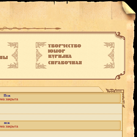
Псж
ема закрыта
псж
ема закрыта