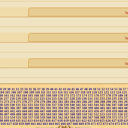
Т
Т
Т
28
29
30
31
32
33
34
35
36
37
38
39
40
41
42
43
44
45
46
47
48
49
50
51
52
53
54
55
56
57
104
105
106
107
108
109
110
111
112
113
114
115
116
117
118
119
120
121
122
123
124
125
60
161
162
163
164
165
166
167
168
169
170
171
172
173
174
175
176
177
178
179
180
18
16
217
218
219
220
221
222
223
224
225
226
227
228
229
230
231
232
233
234
235
236
23
72
273
274
275
276
277
278
279
280
281
282
283
284
285
286
287
288
289
290
291
292
29
28
329
330
331
332
333
334
335
336
337
338
339
340
341
342
343
344
345
346
347
348
34
84
385
386
387
388
389
390
391
392
393
394
395
396
397
398
399
400
401
402
403
404
40
40
441
442
443
444
445
446
447
448
449
450
451
452
453
454
455
456
457
458
459
460
46
96
497
498
499
500
501
502
503
504
505
506
507
508
509
510
511
512
513
514
515
516
51
52
553
554
555
556
557
558
559
560
561
562
563
564
565
566
567
568
569
570
571
572
57
08
609
610
611
612
613
614
615
616
617
618
619
620
621
622
623
624
625
626
627
628
62
5
656
657
658
659
660
661
662
663
664
665
666
667
668
669
670
671
672
673
674
675
676