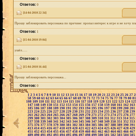
Ответов:
0
[14-04-2010 22:34]
Прошу заблокировать персонажа по причине: пропал интерес к игре и не хочу пла
Ответов:
1
[15-04-2010 19:04]
ушёл......
Ответов:
0
[15-04-2010 16:44]
Прошу заблокировать персонажа...
Ответов:
0
1
2
3
4
5
6
7
8
9
10
11
12
13
14
15
16
17
18
19
20
21
22
23
24
25
26
27
58
59
60
61
62
63
64
65
66
67
68
69
70
71
72
73
74
75
76
77
78
79
80
8
108
109
110
111
112
113
114
115
116
117
118
119
120
121
122
123
124
12
147
148
149
150
151
152
153
154
155
156
157
158
159
160
161
162
163
185
186
187
188
189
190
191
192
193
194
195
196
197
198
199
200
201
223
224
225
226
227
228
229
230
231
232
233
234
235
236
237
238
239
261
262
263
264
265
266
267
268
269
270
271
272
273
274
275
276
277
299
300
301
302
303
304
305
306
307
308
309
310
311
312
313
314
315
337
338
339
340
341
342
343
344
345
346
347
348
349
350
351
352
353
375
376
377
378
379
380
381
382
383
384
385
386
387
388
389
390
391
413
414
415
416
417
418
419
420
421
422
423
424
425
426
427
428
429
451
452
453
454
455
456
457
458
459
460
461
462
463
464
465
466
467
489
490
491
492
493
494
495
496
497
498
499
500
501
502
503
504
505