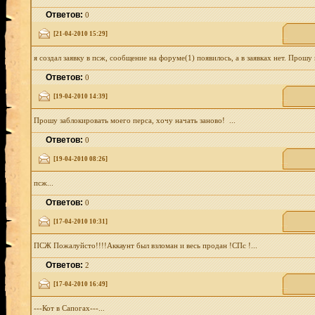
Ответов:
0
[21-04-2010 15:29]
я создал заявку в псж, сообщение на форуме(1) появилось, а в заявках нет. Прошу н
Ответов:
0
[19-04-2010 14:39]
Прошу заблокировать моего перса, хочу начать заново! ...
Ответов:
0
[19-04-2010 08:26]
псж...
Ответов:
0
[17-04-2010 10:31]
ПСЖ Пожалуйсто!!!!Аккаунт был взломан и весь продан !СПс !...
Ответов:
2
[17-04-2010 16:49]
---Кот в Сапогах---...