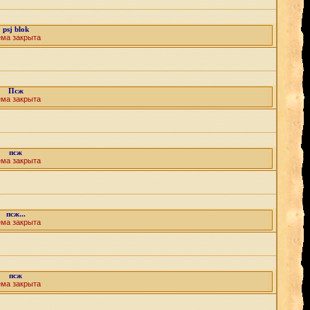
psj blok
ема закрыта
Псж
ема закрыта
псж
ема закрыта
псж...
ема закрыта
псж
ема закрыта