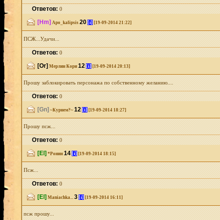
Ответов:
0
[Hm]
20
[i]
Apo_kalipsis
[19-09-2014 21:22]
ПСЖ...Удачи...
Ответов:
0
[Or]
12
[i]
Мерлин Кори
[19-09-2014 20:13]
Прошу заблокировать персонажа по собственному желанию....
Ответов:
0
[Gn]
12
[i]
~Курнем?~
[19-09-2014 18:27]
Прошу псж...
Ответов:
0
[El]
14
[i]
*Ронин
[19-09-2014 18:15]
Псж...
Ответов:
0
[El]
3
[i]
Maniachka...
[19-09-2014 16:11]
псж прошу...