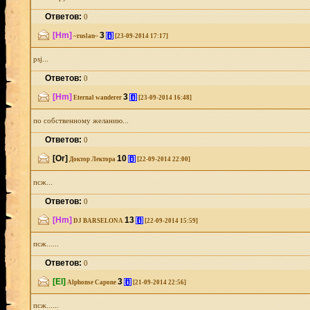
Ответов:
0
[Hm]
3
[i]
~ruslan~
[23-09-2014 17:17]
psj...
Ответов:
0
[Hm]
3
[i]
Eternal wanderer
[23-09-2014 16:48]
по собственному желанию...
Ответов:
0
[Or]
10
[i]
Доктор Лектора
[22-09-2014 22:00]
псж...
Ответов:
0
[Hm]
13
[i]
DJ BARSELONA
[22-09-2014 15:59]
псж......
Ответов:
0
[El]
3
[i]
Alphonse Capone
[21-09-2014 22:56]
псж......