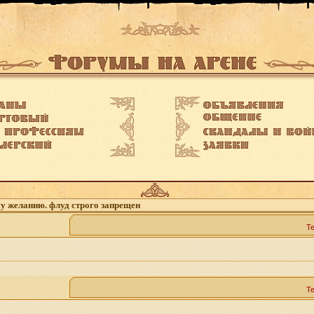
му желанию. флуд строго запрещен
Т
Т