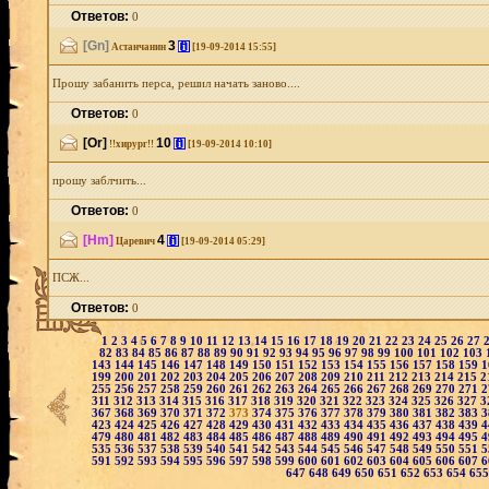
Ответов:
0
[Gn]
3
[i]
Астанчанин
[19-09-2014 15:55]
Прошу забанить перса, решил начать заново....
Ответов:
0
[Or]
10
[i]
!!хирург!!
[19-09-2014 10:10]
прошу заблчить...
Ответов:
0
[Hm]
4
[i]
Царевич
[19-09-2014 05:29]
ПСЖ...
Ответов:
0
1
2
3
4
5
6
7
8
9
10
11
12
13
14
15
16
17
18
19
20
21
22
23
24
25
26
27
82
83
84
85
86
87
88
89
90
91
92
93
94
95
96
97
98
99
100
101
102
103
143
144
145
146
147
148
149
150
151
152
153
154
155
156
157
158
159
1
199
200
201
202
203
204
205
206
207
208
209
210
211
212
213
214
215
2
255
256
257
258
259
260
261
262
263
264
265
266
267
268
269
270
271
2
311
312
313
314
315
316
317
318
319
320
321
322
323
324
325
326
327
3
367
368
369
370
371
372
373
374
375
376
377
378
379
380
381
382
383
3
423
424
425
426
427
428
429
430
431
432
433
434
435
436
437
438
439
4
479
480
481
482
483
484
485
486
487
488
489
490
491
492
493
494
495
4
535
536
537
538
539
540
541
542
543
544
545
546
547
548
549
550
551
5
591
592
593
594
595
596
597
598
599
600
601
602
603
604
605
606
607
6
647
648
649
650
651
652
653
654
65