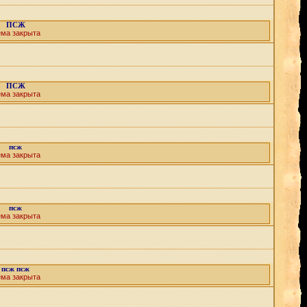
ПСЖ
ема закрыта
ПСЖ
ема закрыта
псж
ема закрыта
псж
ема закрыта
псж псж
ема закрыта