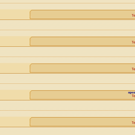
Т
Т
Т
про
Т
Т