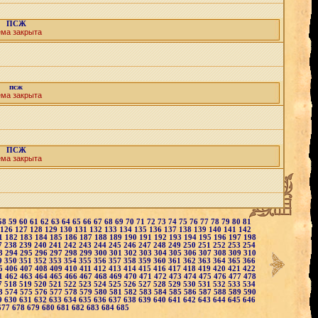
ПСЖ
ема закрыта
псж
ема закрыта
ПСЖ
ема закрыта
58
59
60
61
62
63
64
65
66
67
68
69
70
71
72
73
74
75
76
77
78
79
80
81
126
127
128
129
130
131
132
133
134
135
136
137
138
139
140
141
142
1
182
183
184
185
186
187
188
189
190
191
192
193
194
195
196
197
198
7
238
239
240
241
242
243
244
245
246
247
248
249
250
251
252
253
254
3
294
295
296
297
298
299
300
301
302
303
304
305
306
307
308
309
310
9
350
351
352
353
354
355
356
357
358
359
360
361
362
363
364
365
366
5
406
407
408
409
410
411
412
413
414
415
416
417
418
419
420
421
422
1
462
463
464
465
466
467
468
469
470
471
472
473
474
475
476
477
478
7
518
519
520
521
522
523
524
525
526
527
528
529
530
531
532
533
534
3
574
575
576
577
578
579
580
581
582
583
584
585
586
587
588
589
590
9
630
631
632
633
634
635
636
637
638
639
640
641
642
643
644
645
646
677
678
679
680
681
682
683
684
685