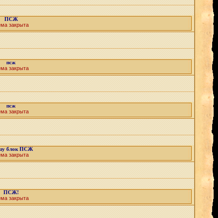
ПСЖ
ема закрыта
псж
ема закрыта
псж
ема закрыта
шу блок ПСЖ
ема закрыта
ПСЖ!
ема закрыта