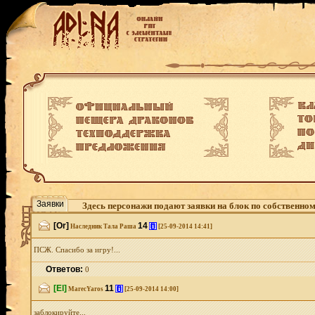
Заявки
Здесь персонажи подают заявки на блок по собственно
[Or]
14
[i]
Наследник Тала Раша
[25-09-2014 14:41]
ПСЖ. Спасибо за игру!...
Ответов:
0
[El]
11
[i]
MarecYaros
[25-09-2014 14:00]
заблокируйте...