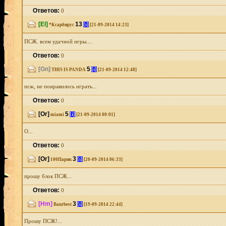
Ответов:
0
[El]
13
[i]
*Ксарбирус
[21-09-2014 14:23]
ПСЖ. всем удачной игры....
Ответов:
0
[Gn]
5
[i]
THIS IS PANDA
[21-09-2014 12:48]
псж, не понравилось играть...
Ответов:
0
[Or]
5
[i]
miami
[21-09-2014 00:01]
О...
Ответов:
0
[Or]
3
[i]
100Парик
[20-09-2014 06:33]
прошу блок ПСЖ...
Ответов:
0
[Hm]
3
[i]
Baurbest
[19-09-2014 22:44]
Прошу ПСЖ!...