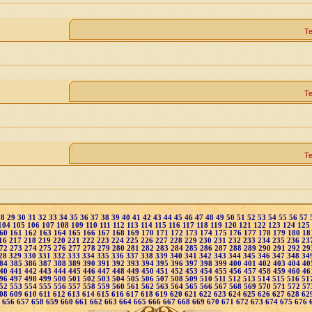
Т
Т
Т
28
29
30
31
32
33
34
35
36
37
38
39
40
41
42
43
44
45
46
47
48
49
50
51
52
53
54
55
56
57
104
105
106
107
108
109
110
111
112
113
114
115
116
117
118
119
120
121
122
123
124
125
60
161
162
163
164
165
166
167
168
169
170
171
172
173
174
175
176
177
178
179
180
18
16
217
218
219
220
221
222
223
224
225
226
227
228
229
230
231
232
233
234
235
236
23
72
273
274
275
276
277
278
279
280
281
282
283
284
285
286
287
288
289
290
291
292
29
28
329
330
331
332
333
334
335
336
337
338
339
340
341
342
343
344
345
346
347
348
34
84
385
386
387
388
389
390
391
392
393
394
395
396
397
398
399
400
401
402
403
404
40
40
441
442
443
444
445
446
447
448
449
450
451
452
453
454
455
456
457
458
459
460
46
96
497
498
499
500
501
502
503
504
505
506
507
508
509
510
511
512
513
514
515
516
51
52
553
554
555
556
557
558
559
560
561
562
563
564
565
566
567
568
569
570
571
572
57
08
609
610
611
612
613
614
615
616
617
618
619
620
621
622
623
624
625
626
627
628
62
5
656
657
658
659
660
661
662
663
664
665
666
667
668
669
670
671
672
673
674
675
676