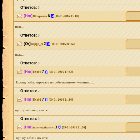
Ответов:
0
[Hm]
6
[i]
Штормила
[10-01-2016 15:10]
псж...
Ответов:
0
[Or]
2
[i]
happy_pl
[10-01-2016 00:04]
псж...
Ответов:
0
[Hm]
7
[i]
Eva02
[08-01-2016 17:32]
Прошу заблокировать по собственному желанию....
Ответов:
2
[Hm]
7
[i]
Eva02
[09-01-2016 21:36]
прошу заблокировать...
Ответов:
0
[Hm]
3
[i]
плачущий ангел
[09-01-2016 21:06]
прожу в блок по псж...