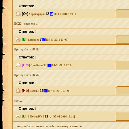
Ответов:
0
[Or]
12
[i]
Хардкорщик
[09-01-2016 18:01]
ПСЖ - надоело ...
Ответов:
0
[El]
7
[i]
Lacrimos
[08-01-2016 23:07]
Прошу блок ПСЖ...
Ответов:
0
[Hm]
11
[i]
Сун-Квон
[08-01-2016 22:34]
Прошу блок ПСЖ...
Ответов:
0
[Hb]
15
[i]
Nozomu
[07-01-2016 07:21]
псж...
Ответов:
1
[El]
11
[i]
!_ExclusiVe_!
[07-01-2016 19:11]
прошу заблокировать по собственному желанию...