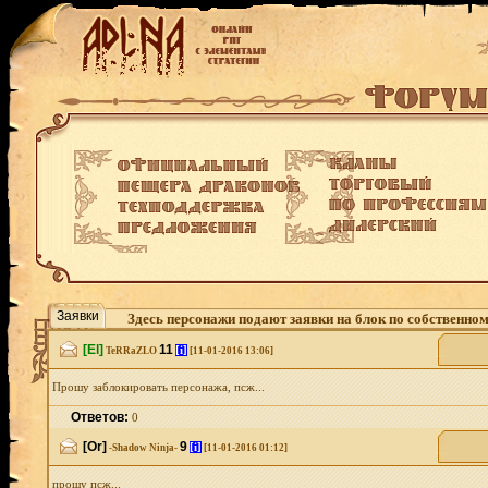
Заявки
Здесь персонажи подают заявки на блок по собственно
[El]
11
[i]
TeRRaZLO
[11-01-2016 13:06]
Прошу заблокировать персонажа, псж...
Ответов:
0
[Or]
9
[i]
-Shadow Ninja-
[11-01-2016 01:12]
прошу псж...