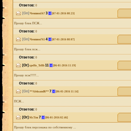
Ответов:
0
[Gn]
3
[i]
Чемпион567
[07-01-2016 08:23]
Прошу блок ПСЖ...
Ответов:
0
[Gn]
4
[i]
Чемпион765
[07-01-2016 08:07]
Прошу блок псж...
Ответов:
0
[Or]
11
[i]
xpeHo_TeHb
[06-01-2016 11:19]
Прошу псж!!!!!...
Ответов:
0
[Gn]
7
[i]
**AleksandR**
[06-01-2016 11:14]
ПСЖ...
Ответов:
0
[Or]
7
[i]
Mr.Tim
[06-01-2016 02:46]
Прошу блок персонажа по собственному ...