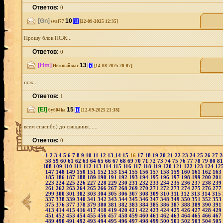
Ответов:
0
[Gn]
10
[i]
sval77
[22-09-2025 12:35]
Прошу блок ПСЖ...
Ответов:
0
[Hm]
13
[i]
Нежный маг
[14-08-2025 20:07]
псж...
Ответов:
1
[El]
15
[i]
6y604ka
[12-09-2025 21:38]
всем спасибо) до свидания......
Ответов:
0
1
2
3
4
5
6
7
8
9
10
11
12
13
14
15
16
17
18
19
20
21
22
23
24
25
26
27
58
59
60
61
62
63
64
65
66
67
68
69
70
71
72
73
74
75
76
77
78
79
80
8
108
109
110
111
112
113
114
115
116
117
118
119
120
121
122
123
124
12
147
148
149
150
151
152
153
154
155
156
157
158
159
160
161
162
163
185
186
187
188
189
190
191
192
193
194
195
196
197
198
199
200
201
223
224
225
226
227
228
229
230
231
232
233
234
235
236
237
238
239
261
262
263
264
265
266
267
268
269
270
271
272
273
274
275
276
277
299
300
301
302
303
304
305
306
307
308
309
310
311
312
313
314
315
337
338
339
340
341
342
343
344
345
346
347
348
349
350
351
352
353
375
376
377
378
379
380
381
382
383
384
385
386
387
388
389
390
391
413
414
415
416
417
418
419
420
421
422
423
424
425
426
427
428
429
451
452
453
454
455
456
457
458
459
460
461
462
463
464
465
466
467
489
490
491
492
493
494
495
496
497
498
499
500
501
502
503
504
505