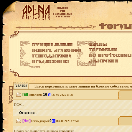
Заявки
Здесь персонажи подают заявки на блок по собственно
[El]
16
[i]
ДитяАнэма
[27-09-2025 15:26]
ПСЖ...
Ответов:
0
[Hm]
9
[i]
Очень добрый
[13-10-2025 17:34]
Прошу заблокировать данного персонажа. ...