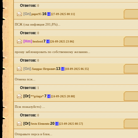
Ответов:
0
[Gn]
16
[i]
puper95
[27-09-2025 00:11]
ПСЖ (ска инфляция 201,8%)...
Ответов:
0
[Hm]
7
[i]
boolood
[26-09-2025 23:06]
прошу заблокировать по собственному желанию...
Ответов:
0
[Gn]
13
[i]
Ландрас Петрович
[18-09-2025 06:35]
Отмена псж...
Ответов:
1
[Or]
7
[i]
**gringo*
[24-09-2025 20:08]
Псж пожалуйсто) ...
Ответов:
0
[Or]
20
[i]
Sesto Elemento
[23-09-2025 08:57]
Отправьте перса в блок...