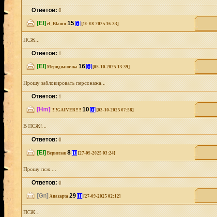
Ответов:
0
[El]
15
[i]
el_Blanco
[10-08-2025 16:33]
ПСЖ...
Ответов:
1
[El]
16
[i]
Меридианочка
[05-10-2025 13:39]
Прошу заблокировать персонажа...
Ответов:
1
[Hm]
10
[i]
!!!!GAIVER!!!!
[03-10-2025 07:58]
В ПСЖ!...
Ответов:
0
[El]
8
[i]
Вернесаж
[27-09-2025 03:24]
Прошу псж ...
Ответов:
0
[Gn]
29
[i]
Anazapta
[27-09-2025 02:12]
ПСЖ...