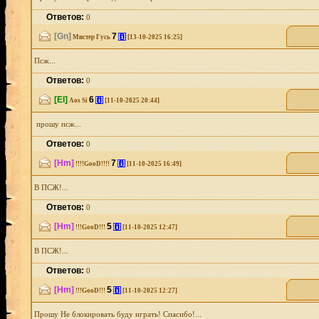
Ответов:
0
[Gn]
7
[i]
Мистер Гусь
[13-10-2025 16:25]
Псж...
Ответов:
0
[El]
6
[i]
Aos Si
[11-10-2025 20:44]
прошу псж...
Ответов:
0
[Hm]
7
[i]
!!!!GooD!!!!
[11-10-2025 16:49]
В ПСЖ!...
Ответов:
0
[Hm]
5
[i]
!!!GooD!!!
[11-10-2025 12:47]
В ПСЖ!...
Ответов:
0
[Hm]
5
[i]
!!!GooD!!!
[11-10-2025 12:27]
Прошу Не блокировать буду играть! Спасибо!...