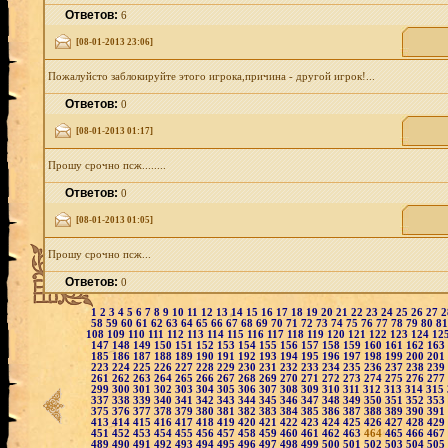
Ответов:
6
[08-01-2013 23:06]
Пожалуйсто заблокируйте этого игрока,причина - другой игрок!...
Ответов:
0
[08-01-2013 01:17]
Прошу срочно псж........
Ответов:
0
[08-01-2013 01:05]
Прошу срочно псж...
Ответов:
0
1
2
3
4
5
6
7
8
9
10
11
12
13
14
15
16
17
18
19
20
21
22
23
24
25
26
27
58
59
60
61
62
63
64
65
66
67
68
69
70
71
72
73
74
75
76
77
78
79
80
8
108
109
110
111
112
113
114
115
116
117
118
119
120
121
122
123
124
12
147
148
149
150
151
152
153
154
155
156
157
158
159
160
161
162
163
185
186
187
188
189
190
191
192
193
194
195
196
197
198
199
200
201
223
224
225
226
227
228
229
230
231
232
233
234
235
236
237
238
239
261
262
263
264
265
266
267
268
269
270
271
272
273
274
275
276
277
299
300
301
302
303
304
305
306
307
308
309
310
311
312
313
314
315
337
338
339
340
341
342
343
344
345
346
347
348
349
350
351
352
353
375
376
377
378
379
380
381
382
383
384
385
386
387
388
389
390
391
413
414
415
416
417
418
419
420
421
422
423
424
425
426
427
428
429
451
452
453
454
455
456
457
458
459
460
461
462
463
464
465
466
467
489
490
491
492
493
494
495
496
497
498
499
500
501
502
503
504
505