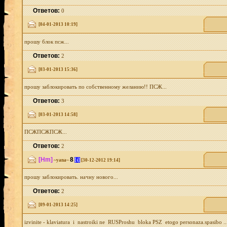
Ответов:
0
[04-01-2013 10:19]
прошу блок псж...
Ответов:
2
[03-01-2013 15:36]
прошу заблокировать по собственному желанию!! ПСЖ...
Ответов:
3
[03-01-2013 14:58]
ПСЖПСЖПСЖ...
Ответов:
2
[Hm]
8
[i]
~yana~
[30-12-2012 19:14]
прошу заблокировать. начну нового...
Ответов:
2
[09-01-2013 14:25]
izvinite - klaviatura i nastroiki ne RUSProshu bloka PSZ etogo personaza.spasibo ..