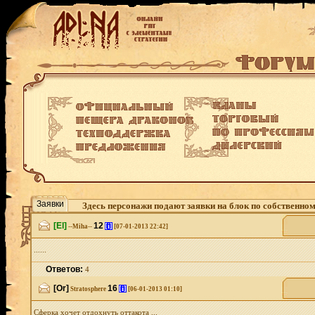
Заявки
Здесь персонажи подают заявки на блок по собственно
[El]
12
[i]
--Miha--
[07-01-2013 22:42]
......
Ответов:
4
[Or]
16
[i]
Stratosphere
[06-01-2013 01:10]
Сферка хочет отдохнуть оттакота ...