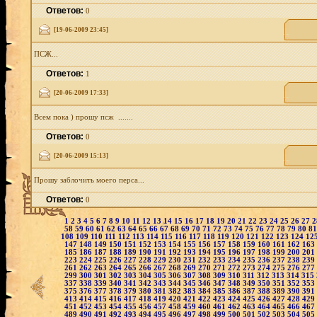
Ответов:
0
[19-06-2009 23:45]
ПСЖ...
Ответов:
1
[20-06-2009 17:33]
Всем пока ) прошу псж .......
Ответов:
0
[20-06-2009 15:13]
Прошу заблочить моего перса...
Ответов:
0
1
2
3
4
5
6
7
8
9
10
11
12
13
14
15
16
17
18
19
20
21
22
23
24
25
26
27
58
59
60
61
62
63
64
65
66
67
68
69
70
71
72
73
74
75
76
77
78
79
80
8
108
109
110
111
112
113
114
115
116
117
118
119
120
121
122
123
124
12
147
148
149
150
151
152
153
154
155
156
157
158
159
160
161
162
163
185
186
187
188
189
190
191
192
193
194
195
196
197
198
199
200
201
223
224
225
226
227
228
229
230
231
232
233
234
235
236
237
238
239
261
262
263
264
265
266
267
268
269
270
271
272
273
274
275
276
277
299
300
301
302
303
304
305
306
307
308
309
310
311
312
313
314
315
337
338
339
340
341
342
343
344
345
346
347
348
349
350
351
352
353
375
376
377
378
379
380
381
382
383
384
385
386
387
388
389
390
391
413
414
415
416
417
418
419
420
421
422
423
424
425
426
427
428
429
451
452
453
454
455
456
457
458
459
460
461
462
463
464
465
466
467
489
490
491
492
493
494
495
496
497
498
499
500
501
502
503
504
505