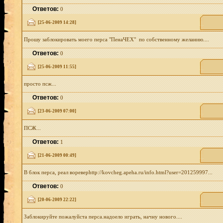
Ответов:
0
[25-06-2009 14:28]
Прошу заблокировать моего перса "ПенаЧЕХ" по собственному желанию....
Ответов:
0
[25-06-2009 11:55]
просто псж...
Ответов:
0
[23-06-2009 07:00]
ПСЖ...
Ответов:
1
[21-06-2009 00:49]
В блок перса, реал вореверhttp://kovcheg.apeha.ru/info.html?user=201259997...
Ответов:
0
[20-06-2009 22:22]
Заблокируйте пожалуйста перса.надоело играть, начну нового....