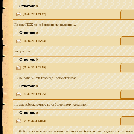
Ответов:
0
[06-04-2011 19:47]
Прошу ПСЖ по собственному желанию ...
Ответов:
0
[06-04-2011 15:03]
хочу в псж...
Ответов:
0
[05-04-2011 22:59]
ПСЖ. АлконаФты навсегда! Всем спасибо!...
Ответов:
0
[04-04-2011 13:55]
Прошу заблокировать по собственному желанию...
Ответов:
0
[04-04-2011 02:42]
ПСЖ.Хочу начать жизнь новым персонажем.Знаю, после создания этой темы 