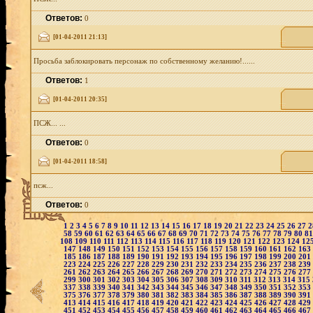
Ответов:
0
[01-04-2011 21:13]
Просьба заблокировать персонаж по собственному желанию!......
Ответов:
1
[01-04-2011 20:35]
ПСЖ... ...
Ответов:
0
[01-04-2011 18:58]
псж...
Ответов:
0
1
2
3
4
5
6
7
8
9
10
11
12
13
14
15
16
17
18
19
20
21
22
23
24
25
26
27
58
59
60
61
62
63
64
65
66
67
68
69
70
71
72
73
74
75
76
77
78
79
80
8
108
109
110
111
112
113
114
115
116
117
118
119
120
121
122
123
124
12
147
148
149
150
151
152
153
154
155
156
157
158
159
160
161
162
163
185
186
187
188
189
190
191
192
193
194
195
196
197
198
199
200
201
223
224
225
226
227
228
229
230
231
232
233
234
235
236
237
238
239
261
262
263
264
265
266
267
268
269
270
271
272
273
274
275
276
277
299
300
301
302
303
304
305
306
307
308
309
310
311
312
313
314
315
337
338
339
340
341
342
343
344
345
346
347
348
349
350
351
352
353
375
376
377
378
379
380
381
382
383
384
385
386
387
388
389
390
391
413
414
415
416
417
418
419
420
421
422
423
424
425
426
427
428
429
451
452
453
454
455
456
457
458
459
460
461
462
463
464
465
466
467