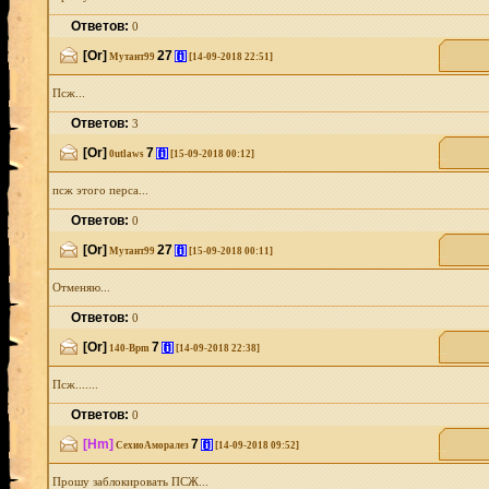
Ответов:
0
[Or]
27
[i]
Мутант99
[14-09-2018 22:51]
Псж...
Ответов:
3
[Or]
7
[i]
0utlaws
[15-09-2018 00:12]
псж этого перса...
Ответов:
0
[Or]
27
[i]
Мутант99
[15-09-2018 00:11]
Отменяю...
Ответов:
0
[Or]
7
[i]
140-Bpm
[14-09-2018 22:38]
Псж.......
Ответов:
0
[Hm]
7
[i]
СехиоАморалез
[14-09-2018 09:52]
Прошу заблокировать ПСЖ...