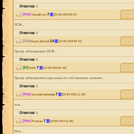
Ответов:
0
[Hm]
7
[i]
Лысый стул
[14-09-2018 09:47]
ПСЖ...
Ответов:
0
[Gn]
14
[i]
Быдло-Джедай
[14-09-2018 09:35]
Прошу заблокировать ПСЖ...
Ответов:
0
[El]
7
[i]
Orb1t
[13-09-2018 05:40]
Прошу заблокировать персонажа по собственному желанию....
Ответов:
0
[Hm]
7
[i]
толстый любовник
[10-09-2018 22:38]
псж...
Ответов:
0
[Hm]
7
[i]
Рузвельт
[10-09-2018 12:40]
Псж...