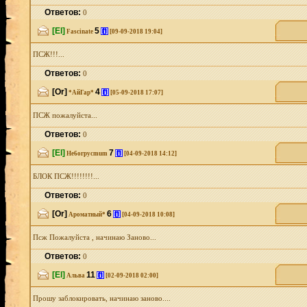
Ответов:
0
[El]
5
[i]
Fascinate
[09-09-2018 19:04]
ПСЖ!!!...
Ответов:
0
[Or]
4
[i]
*АйГар*
[05-09-2018 17:07]
ПСЖ пожалуйста...
Ответов:
0
[El]
7
[i]
He6orpycmum
[04-09-2018 14:12]
БЛОК ПСЖ!!!!!!!!...
Ответов:
0
[Or]
6
[i]
Ароматный*
[04-09-2018 10:08]
Псж Пожалуйста , начинаю Заново...
Ответов:
0
[El]
11
[i]
Альва
[02-09-2018 02:00]
Прошу заблокировать, начинаю заново....