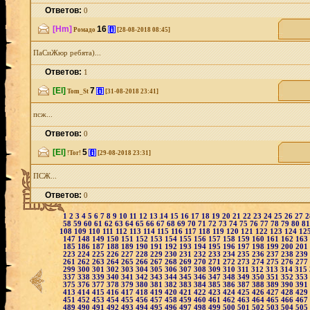
Ответов:
0
[Hm]
16
[i]
Ромадо
[28-08-2018 08:45]
ПаСиЖюр ребята)...
Ответов:
1
[El]
7
[i]
Tom_St
[31-08-2018 23:41]
псж...
Ответов:
0
[El]
5
[i]
!Tor!
[29-08-2018 23:31]
ПСЖ...
Ответов:
0
1
2
3
4
5
6
7
8
9
10
11
12
13
14
15
16
17
18
19
20
21
22
23
24
25
26
27
58
59
60
61
62
63
64
65
66
67
68
69
70
71
72
73
74
75
76
77
78
79
80
8
108
109
110
111
112
113
114
115
116
117
118
119
120
121
122
123
124
12
147
148
149
150
151
152
153
154
155
156
157
158
159
160
161
162
163
185
186
187
188
189
190
191
192
193
194
195
196
197
198
199
200
201
223
224
225
226
227
228
229
230
231
232
233
234
235
236
237
238
239
261
262
263
264
265
266
267
268
269
270
271
272
273
274
275
276
277
299
300
301
302
303
304
305
306
307
308
309
310
311
312
313
314
315
337
338
339
340
341
342
343
344
345
346
347
348
349
350
351
352
353
375
376
377
378
379
380
381
382
383
384
385
386
387
388
389
390
391
413
414
415
416
417
418
419
420
421
422
423
424
425
426
427
428
429
451
452
453
454
455
456
457
458
459
460
461
462
463
464
465
466
467
489
490
491
492
493
494
495
496
497
498
499
500
501
502
503
504
505