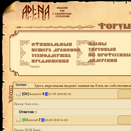
Заявки
Здесь персонажи подают заявки на блок по собственно
[Or]
4
[i]
Roman54.
[17-09-2018 08:14]
Прошу блок псж...
Ответов:
0
[El]
7
[i]
mistrall
[16-09-2018 16:43]
Прошу ПСЖ Блок!...