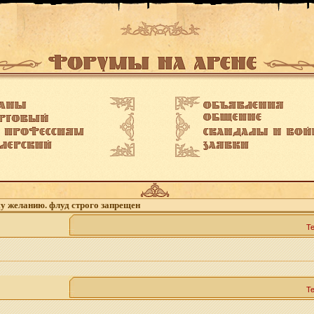
му желанию. флуд строго запрещен
Т
Т