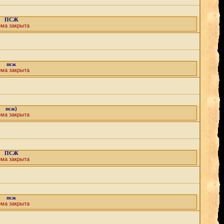
ПСЖ
ема закрыта
псж
ема закрыта
псж)
ема закрыта
ПСЖ
ема закрыта
псж
ема закрыта