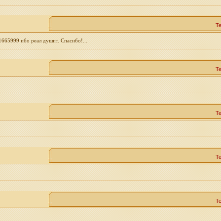
Т
1665999 ибо реал душит. Спасибо!...
Т
Т
Т
Т