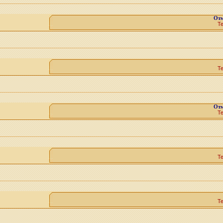
Отм
Т
Т
Отм
Т
Т
Т