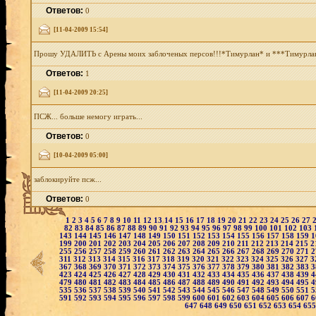
Ответов:
0
[11-04-2009 15:54]
Прошу УДАЛИТЬ с Арены моих заблоченых персов!!!*Тимурлан* и ***Тимурлан*
Ответов:
1
[11-04-2009 20:25]
ПСЖ... больше немогу играть...
Ответов:
0
[10-04-2009 05:00]
заблокируйте псж...
Ответов:
0
1
2
3
4
5
6
7
8
9
10
11
12
13
14
15
16
17
18
19
20
21
22
23
24
25
26
27
82
83
84
85
86
87
88
89
90
91
92
93
94
95
96
97
98
99
100
101
102
103
143
144
145
146
147
148
149
150
151
152
153
154
155
156
157
158
159
1
199
200
201
202
203
204
205
206
207
208
209
210
211
212
213
214
215
2
255
256
257
258
259
260
261
262
263
264
265
266
267
268
269
270
271
2
311
312
313
314
315
316
317
318
319
320
321
322
323
324
325
326
327
3
367
368
369
370
371
372
373
374
375
376
377
378
379
380
381
382
383
3
423
424
425
426
427
428
429
430
431
432
433
434
435
436
437
438
439
4
479
480
481
482
483
484
485
486
487
488
489
490
491
492
493
494
495
4
535
536
537
538
539
540
541
542
543
544
545
546
547
548
549
550
551
5
591
592
593
594
595
596
597
598
599
600
601
602
603
604
605
606
607
6
647
648
649
650
651
652
653
654
65