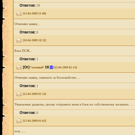
Ответов:
19
[12-04-2009 21:08]
Отменяю заявку...
Ответов:
0
[10-04-2009 18:32]
Блок ПСЖ...
Ответов:
1
[Or]
16
[i]
*атомный*
[12-04-2009 02:14]
Отменяю заявку, извините за беспокойство....
Ответов:
1
[12-04-2009 01:54]
Уважаемые драконы, прошу отправить меня в блок по собственному желанию. ...
Ответов:
0
[12-04-2009 01:02]
псж......