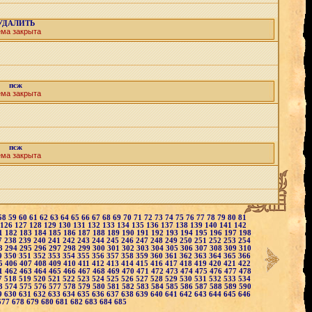
УДАЛИТЬ
ема закрыта
псж
ема закрыта
псж
ема закрыта
58
59
60
61
62
63
64
65
66
67
68
69
70
71
72
73
74
75
76
77
78
79
80
81
126
127
128
129
130
131
132
133
134
135
136
137
138
139
140
141
142
1
182
183
184
185
186
187
188
189
190
191
192
193
194
195
196
197
198
7
238
239
240
241
242
243
244
245
246
247
248
249
250
251
252
253
254
3
294
295
296
297
298
299
300
301
302
303
304
305
306
307
308
309
310
9
350
351
352
353
354
355
356
357
358
359
360
361
362
363
364
365
366
5
406
407
408
409
410
411
412
413
414
415
416
417
418
419
420
421
422
1
462
463
464
465
466
467
468
469
470
471
472
473
474
475
476
477
478
7
518
519
520
521
522
523
524
525
526
527
528
529
530
531
532
533
534
3
574
575
576
577
578
579
580
581
582
583
584
585
586
587
588
589
590
9
630
631
632
633
634
635
636
637
638
639
640
641
642
643
644
645
646
677
678
679
680
681
682
683
684
685