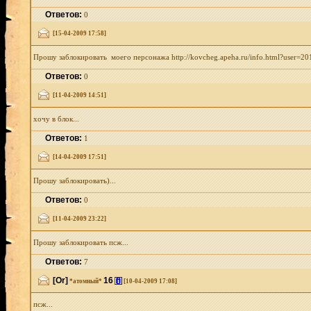
Ответов:
0
[15-04-2009 17:58]
Прошу заблокировать моего персонажа http://kovcheg.apeha.ru/info.html?user=20
Ответов:
0
[11-04-2009 14:51]
хочу в блок...
Ответов:
1
[14-04-2009 17:51]
Прошу заблокировать)...
Ответов:
0
[11-04-2009 23:22]
Прошу заблокировать псж...
Ответов:
7
[Or]
16
[i]
*атомный*
[10-04-2009 17:08]
псж...