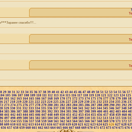
Т
**Заранее спасибо!!!...
Т
Т
28
29
30
31
32
33
34
35
36
37
38
39
40
41
42
43
44
45
46
47
48
49
50
51
52
53
54
55
56
57
104
105
106
107
108
109
110
111
112
113
114
115
116
117
118
119
120
121
122
123
124
125
60
161
162
163
164
165
166
167
168
169
170
171
172
173
174
175
176
177
178
179
180
18
16
217
218
219
220
221
222
223
224
225
226
227
228
229
230
231
232
233
234
235
236
23
72
273
274
275
276
277
278
279
280
281
282
283
284
285
286
287
288
289
290
291
292
29
28
329
330
331
332
333
334
335
336
337
338
339
340
341
342
343
344
345
346
347
348
34
84
385
386
387
388
389
390
391
392
393
394
395
396
397
398
399
400
401
402
403
404
40
40
441
442
443
444
445
446
447
448
449
450
451
452
453
454
455
456
457
458
459
460
46
96
497
498
499
500
501
502
503
504
505
506
507
508
509
510
511
512
513
514
515
516
51
52
553
554
555
556
557
558
559
560
561
562
563
564
565
566
567
568
569
570
571
572
57
08
609
610
611
612
613
614
615
616
617
618
619
620
621
622
623
624
625
626
627
628
62
5
656
657
658
659
660
661
662
663
664
665
666
667
668
669
670
671
672
673
674
675
676