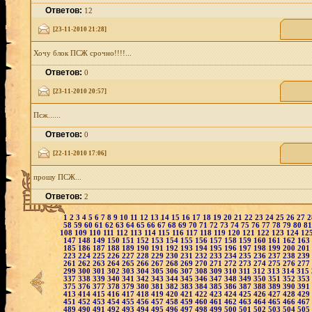
Ответов:
12
[23-11-2010 21:28]
Хочу блок ПСЖ срочно!!!!...
Ответов:
0
[23-11-2010 20:57]
Псж......
Ответов:
0
[22-11-2010 17:06]
прошу ПСЖ...
Ответов:
2
1
2
3
4
5
6
7
8
9
10
11
12
13
14
15
16
17
18
19
20
21
22
23
24
25
26
27
58
59
60
61
62
63
64
65
66
67
68
69
70
71
72
73
74
75
76
77
78
79
80
8
108
109
110
111
112
113
114
115
116
117
118
119
120
121
122
123
124
12
147
148
149
150
151
152
153
154
155
156
157
158
159
160
161
162
163
185
186
187
188
189
190
191
192
193
194
195
196
197
198
199
200
201
223
224
225
226
227
228
229
230
231
232
233
234
235
236
237
238
239
261
262
263
264
265
266
267
268
269
270
271
272
273
274
275
276
277
299
300
301
302
303
304
305
306
307
308
309
310
311
312
313
314
315
337
338
339
340
341
342
343
344
345
346
347
348
349
350
351
352
353
375
376
377
378
379
380
381
382
383
384
385
386
387
388
389
390
391
413
414
415
416
417
418
419
420
421
422
423
424
425
426
427
428
429
451
452
453
454
455
456
457
458
459
460
461
462
463
464
465
466
467
489
490
491
492
493
494
495
496
497
498
499
500
501
502
503
504
505