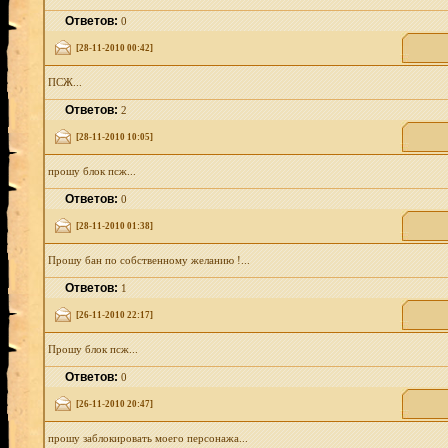
Ответов:
0
[28-11-2010 00:42]
ПСЖ...
Ответов:
2
[28-11-2010 10:05]
прошу блок псж...
Ответов:
0
[28-11-2010 01:38]
Прошу бан по собственному желанию !...
Ответов:
1
[26-11-2010 22:17]
Прошу блок псж...
Ответов:
0
[26-11-2010 20:47]
прошу заблокировать моего персонажа...