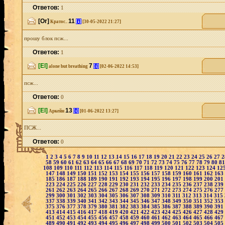
Ответов:
1
[Or]
11
[i]
Кратос..
[30-05-2022 21:27]
прошу блок псж...
Ответов:
1
[El]
7
[i]
alone but breathing
[02-06-2022 14:53]
псж...
Ответов:
0
[El]
13
[i]
Аркейн
[01-06-2022 13:27]
ПСЖ...
Ответов:
0
1
2
3
4
5
6
7
8
9
10
11
12
13
14
15
16
17
18
19
20
21
22
23
24
25
26
27
58
59
60
61
62
63
64
65
66
67
68
69
70
71
72
73
74
75
76
77
78
79
80
8
108
109
110
111
112
113
114
115
116
117
118
119
120
121
122
123
124
12
147
148
149
150
151
152
153
154
155
156
157
158
159
160
161
162
163
185
186
187
188
189
190
191
192
193
194
195
196
197
198
199
200
201
223
224
225
226
227
228
229
230
231
232
233
234
235
236
237
238
239
261
262
263
264
265
266
267
268
269
270
271
272
273
274
275
276
277
299
300
301
302
303
304
305
306
307
308
309
310
311
312
313
314
315
337
338
339
340
341
342
343
344
345
346
347
348
349
350
351
352
353
375
376
377
378
379
380
381
382
383
384
385
386
387
388
389
390
391
413
414
415
416
417
418
419
420
421
422
423
424
425
426
427
428
429
451
452
453
454
455
456
457
458
459
460
461
462
463
464
465
466
467
489
490
491
492
493
494
495
496
497
498
499
500
501
502
503
504
505