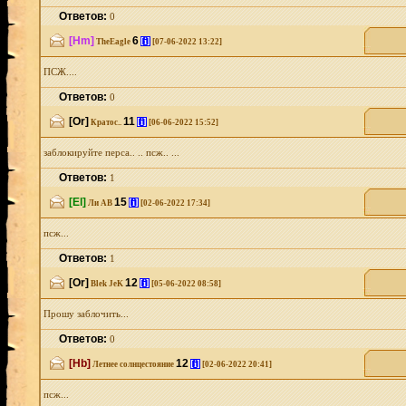
Ответов:
0
[Hm]
6
[i]
TheEagle
[07-06-2022 13:22]
ПСЖ....
Ответов:
0
[Or]
11
[i]
Кратос..
[06-06-2022 15:52]
заблокируйте перса.. .. псж.. ...
Ответов:
1
[El]
15
[i]
Ли АВ
[02-06-2022 17:34]
псж...
Ответов:
1
[Or]
12
[i]
Blek JeK
[05-06-2022 08:58]
Прошу заблочить...
Ответов:
0
[Hb]
12
[i]
Летнее солнцестояние
[02-06-2022 20:41]
псж...