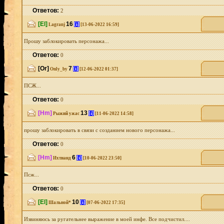
Ответов:
2
[El]
16
[i]
Lagranj
[13-06-2022 16:59]
Прошу заблокировать персонажа...
Ответов:
0
[Or]
7
[i]
Only_by
[12-06-2022 01:37]
ПСЖ...
Ответов:
0
[Hm]
13
[i]
Рыжий ужас
[11-06-2022 14:58]
прошу заблокировать в связи с созданием нового персонажа...
Ответов:
0
[Hm]
6
[i]
Ихтианд
[10-06-2022 23:50]
Псж...
Ответов:
0
[El]
10
[i]
Шальной*
[07-06-2022 17:35]
Извиняюсь за ругательнее выражение в моей инфе. Все подчистил....