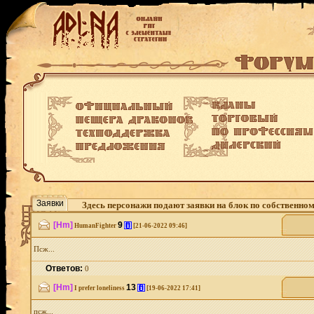
Заявки
Здесь персонажи подают заявки на блок по собственно
[Hm]
9
[i]
HumanFighter
[21-06-2022 09:46]
Псж...
Ответов:
0
[Hm]
13
[i]
I prefer loneliness
[19-06-2022 17:41]
псж...