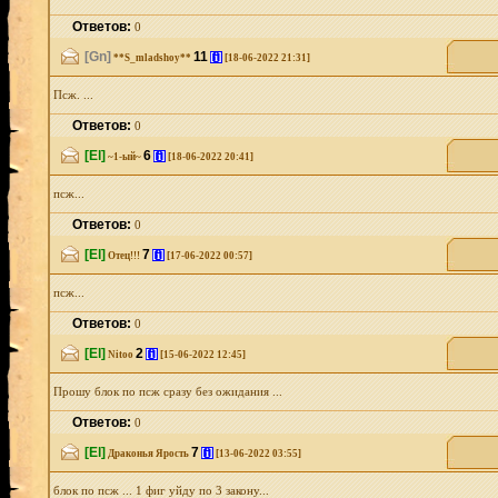
Ответов:
0
[Gn]
11
[i]
**S_mladshoy**
[18-06-2022 21:31]
Псж. ...
Ответов:
0
[El]
6
[i]
~1-ый~
[18-06-2022 20:41]
псж...
Ответов:
0
[El]
7
[i]
Отец!!!
[17-06-2022 00:57]
псж...
Ответов:
0
[El]
2
[i]
Nitoo
[15-06-2022 12:45]
Прошу блок по псж сразу без ожидания ...
Ответов:
0
[El]
7
[i]
Драконья Ярость
[13-06-2022 03:55]
блок по псж ... 1 фиг уйду по 3 закону...