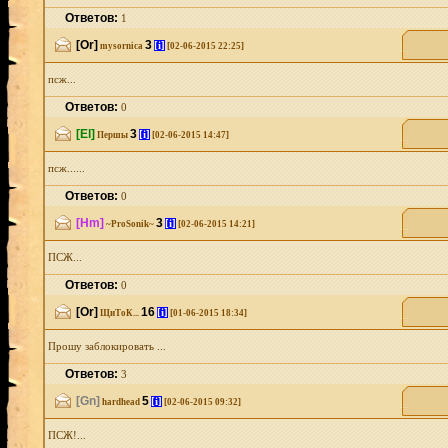
Ответов:
1
[Or]
3
[i]
mysornica
[02-06-2015 22:25]
псж...
Ответов:
0
[El]
3
[i]
Першы
[02-06-2015 14:47]
псж......
Ответов:
0
[Hm]
3
[i]
~ProSonik~
[02-06-2015 14:21]
ПСЖ...
Ответов:
0
[Or]
16
[i]
ЩиТоК...
[01-06-2015 18:34]
Прошу заблокировать ...
Ответов:
3
[Gn]
5
[i]
hardhead
[02-06-2015 09:32]
ПСЖ!...