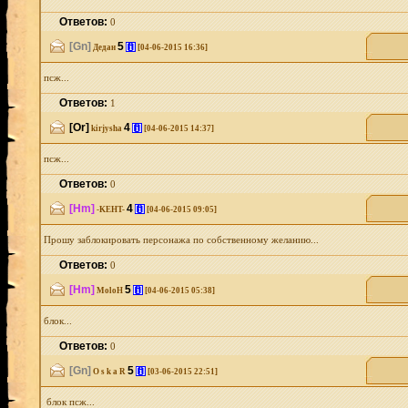
Ответов:
0
[Gn]
5
[i]
Дедан
[04-06-2015 16:36]
псж...
Ответов:
1
[Or]
4
[i]
kirjysha
[04-06-2015 14:37]
псж...
Ответов:
0
[Hm]
4
[i]
-KEHT-
[04-06-2015 09:05]
Прошу заблокировать персонажа по собственному желанию...
Ответов:
0
[Hm]
5
[i]
MoloH
[04-06-2015 05:38]
блок...
Ответов:
0
[Gn]
5
[i]
O s k a R
[03-06-2015 22:51]
блок псж...