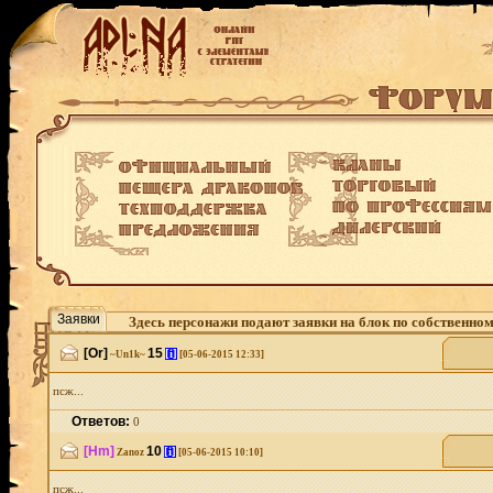
Заявки
Здесь персонажи подают заявки на блок по собственно
[Or]
15
[i]
~Un1k~
[05-06-2015 12:33]
псж...
Ответов:
0
[Hm]
10
[i]
Zanoz
[05-06-2015 10:10]
псж...