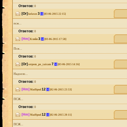
Ответов:
0
[Or]
3
[i]
kolaxzz
[03-06-2015 22:15]
псж...
Ответов:
0
[Hm]
3
[i]
Кляйн
[03-06-2015 17:58]
Псж...
Ответов:
0
[Or]
7
[i]
serpom_po_yaicam
[03-06-2015 14:16]
Надоело...
Ответов:
0
[Hm]
12
[i]
MadSpud
[02-06-2015 23:53]
ПСЖ...
Ответов:
0
[Hm]
12
[i]
MadSpud
[02-06-2015 20:11]
ПСЖ...