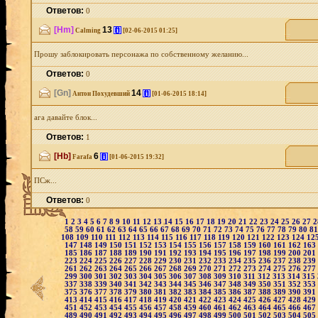
Ответов:
0
[Hm]
13
[i]
Calming
[02-06-2015 01:25]
Прошу заблокировать персонажа по собственному желанию...
Ответов:
0
[Gn]
14
[i]
Антон Похудевший
[01-06-2015 18:14]
ага давайте блок...
Ответов:
1
[Hb]
6
[i]
Farafa
[01-06-2015 19:32]
ПСж...
Ответов:
0
1
2
3
4
5
6
7
8
9
10
11
12
13
14
15
16
17
18
19
20
21
22
23
24
25
26
27
58
59
60
61
62
63
64
65
66
67
68
69
70
71
72
73
74
75
76
77
78
79
80
8
108
109
110
111
112
113
114
115
116
117
118
119
120
121
122
123
124
12
147
148
149
150
151
152
153
154
155
156
157
158
159
160
161
162
163
185
186
187
188
189
190
191
192
193
194
195
196
197
198
199
200
201
223
224
225
226
227
228
229
230
231
232
233
234
235
236
237
238
239
261
262
263
264
265
266
267
268
269
270
271
272
273
274
275
276
277
299
300
301
302
303
304
305
306
307
308
309
310
311
312
313
314
315
337
338
339
340
341
342
343
344
345
346
347
348
349
350
351
352
353
375
376
377
378
379
380
381
382
383
384
385
386
387
388
389
390
391
413
414
415
416
417
418
419
420
421
422
423
424
425
426
427
428
429
451
452
453
454
455
456
457
458
459
460
461
462
463
464
465
466
467
489
490
491
492
493
494
495
496
497
498
499
500
501
502
503
504
505