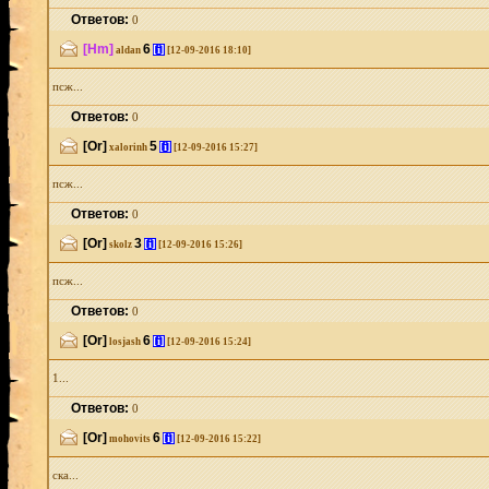
Ответов:
0
[Hm]
6
[i]
aldan
[12-09-2016 18:10]
псж...
Ответов:
0
[Or]
5
[i]
xalorinh
[12-09-2016 15:27]
псж...
Ответов:
0
[Or]
3
[i]
skolz
[12-09-2016 15:26]
псж...
Ответов:
0
[Or]
6
[i]
losjash
[12-09-2016 15:24]
1...
Ответов:
0
[Or]
6
[i]
mohovits
[12-09-2016 15:22]
ска...