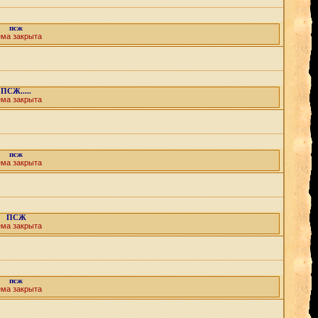
псж
ема закрыта
ПСЖ.....
ема закрыта
псж
ема закрыта
ПСЖ
ема закрыта
псж
ема закрыта