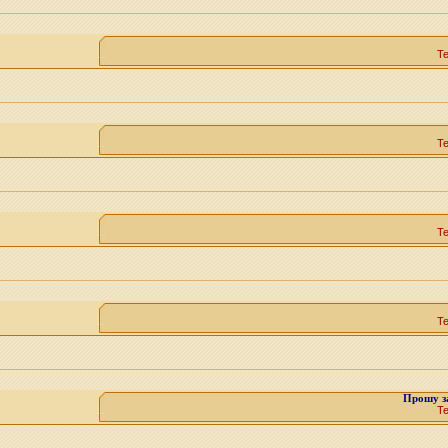
Т
Т
Т
Т
Прошу з
Т