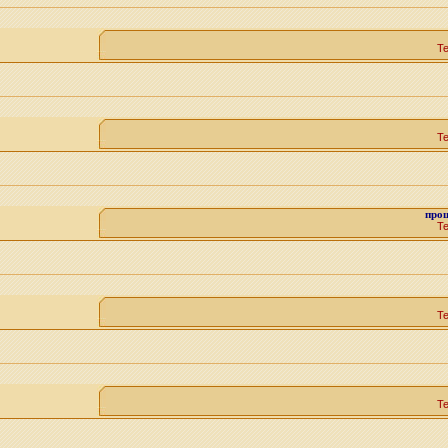
Т
Т
прош
Т
Т
Т