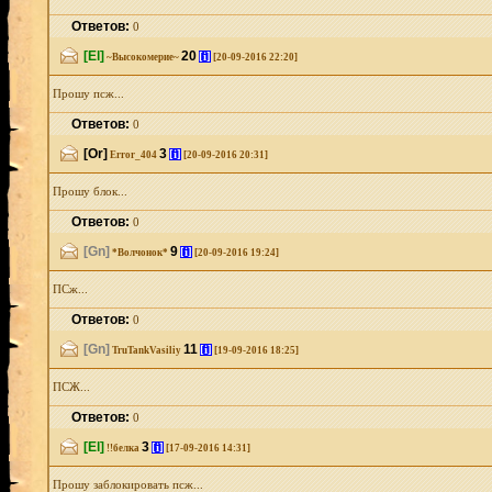
Ответов:
0
[El]
20
[i]
~Высокомерие~
[20-09-2016 22:20]
Прошу псж...
Ответов:
0
[Or]
3
[i]
Error_404
[20-09-2016 20:31]
Прошу блок...
Ответов:
0
[Gn]
9
[i]
*Волчонок*
[20-09-2016 19:24]
ПСж...
Ответов:
0
[Gn]
11
[i]
TruTankVasiliy
[19-09-2016 18:25]
ПСЖ...
Ответов:
0
[El]
3
[i]
!!белка
[17-09-2016 14:31]
Прошу заблокировать псж...