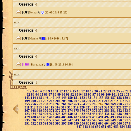
Ответов:
0
[Or]
6
[i]
Noikas
[12-09-2016 15:20]
псж...
Ответов:
0
[Or]
4
[i]
Moniks
[12-09-2016 15:17]
сжп...
Ответов:
0
[Hm]
3
[i]
Вот такая
[11-09-2016 16:30]
псж...
Ответов:
1
1
2
3
4
5
6
7
8
9
10
11
12
13
14
15
16
17
18
19
20
21
22
23
24
25
26
27
82
83
84
85
86
87
88
89
90
91
92
93
94
95
96
97
98
99
100
101
102
103
143
144
145
146
147
148
149
150
151
152
153
154
155
156
157
158
159
1
199
200
201
202
203
204
205
206
207
208
209
210
211
212
213
214
215
2
255
256
257
258
259
260
261
262
263
264
265
266
267
268
269
270
271
2
311
312
313
314
315
316
317
318
319
320
321
322
323
324
325
326
327
3
367
368
369
370
371
372
373
374
375
376
377
378
379
380
381
382
383
3
423
424
425
426
427
428
429
430
431
432
433
434
435
436
437
438
439
4
479
480
481
482
483
484
485
486
487
488
489
490
491
492
493
494
495
4
535
536
537
538
539
540
541
542
543
544
545
546
547
548
549
550
551
5
591
592
593
594
595
596
597
598
599
600
601
602
603
604
605
606
607
6
647
648
649
650
651
652
653
654
65