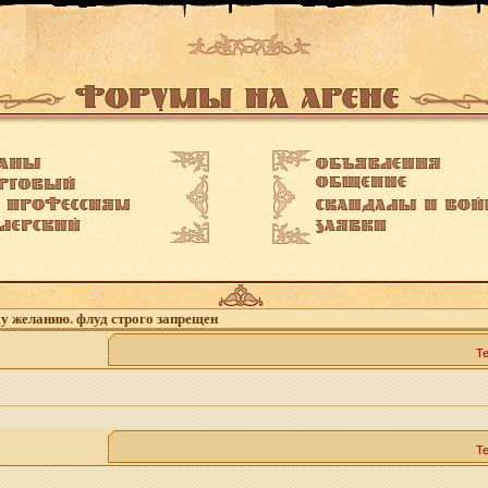
му желанию. флуд строго запрещен
Т
Т