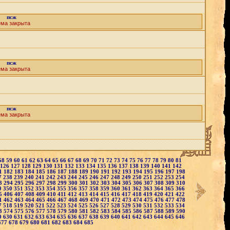
псж
ема закрыта
псж
ема закрыта
псж
ема закрыта
58
59
60
61
62
63
64
65
66
67
68
69
70
71
72
73
74
75
76
77
78
79
80
81
126
127
128
129
130
131
132
133
134
135
136
137
138
139
140
141
142
1
182
183
184
185
186
187
188
189
190
191
192
193
194
195
196
197
198
7
238
239
240
241
242
243
244
245
246
247
248
249
250
251
252
253
254
3
294
295
296
297
298
299
300
301
302
303
304
305
306
307
308
309
310
9
350
351
352
353
354
355
356
357
358
359
360
361
362
363
364
365
366
5
406
407
408
409
410
411
412
413
414
415
416
417
418
419
420
421
422
1
462
463
464
465
466
467
468
469
470
471
472
473
474
475
476
477
478
7
518
519
520
521
522
523
524
525
526
527
528
529
530
531
532
533
534
3
574
575
576
577
578
579
580
581
582
583
584
585
586
587
588
589
590
9
630
631
632
633
634
635
636
637
638
639
640
641
642
643
644
645
646
677
678
679
680
681
682
683
684
685