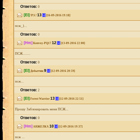
Ответов:
0
[El]
13
[i]
!P.S.!
[16-09-2016 19:18]
псж_)...
Ответов:
0
[Hm]
12
[i]
Konvoy-PQ17
[13-09-2016 22:00]
ПСЖ........
Ответов:
0
[El]
9
[i]
Добытчик
[12-09-2016 20:59]
псж...
Ответов:
2
[El]
13
[i]
Forest Warrior
[12-09-2016 22:51]
Прошу Заблокировать меня ПСЖ...
Ответов:
0
[Hm]
10
[i]
АНЖЕЛКА
[12-09-2016 19:37]
псж ...